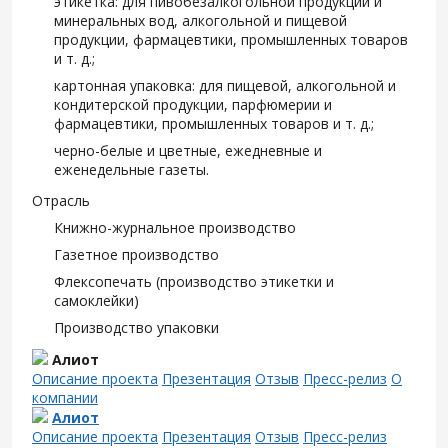
этикетка: для пивобезалкогольной продукции и
минеральных вод, алкогольной и пищевой
продукции, фармацевтики, промышленных товаров
и т. д.;
картонная упаковка: для пищевой, алкогольной и
кондитерской продукции, парфюмерии и
фармацевтики, промышленных товаров и т. д.;
черно-белые и цветные, ежедневные и
еженедельные газеты.
Отрасль
Книжно-журнальное производство
Газетное производство
Флексопечать (производство этикетки и
самоклейки)
Производство упаковки
Алиот
Описание проекта
Презентация
Отзыв
Пресс-релиз
О
компании
Алиот
Описание проекта
Презентация
Отзыв
Пресс-релиз