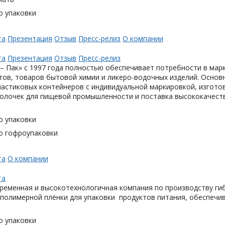
о упаковки
та
Презентация
Отзыв
Пресс-релиз
О компании
та
Презентация
Отзыв
Пресс-релиз
– Пак» с 1997 года полностью обеспечивает потребности в мар
тов, товаров бытовой химии и ликеро-водочных изделий. Основ
астиковых контейнеров с индивидуальной маркировкой, изгото
олочек для пищевой промышленности и поставка высококачеств
о упаковки
о гофроупаковки
та
О компании
та
ременная и высокотехнологичная компания по производству гиб
 полимерной плёнки для упаковки продуктов питания, обеспечи
о упаковки