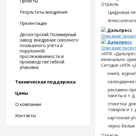
Проекты
Отрасль
Результаты внедрения
Цифровая пе
Флексопечать
Презентации
Дальпресс
Десногорский Полимерный
Описание проек
завод: внедрение сквозного
Дальпресс
позаказного учёта и
Описание проек
порулонной
«ИПК «Дальпресс
прослеживаемости в
изначально орие
производстве гибкой
Сегодня «ИПК «
упаковки
книги, журна
Техническая поддержка
календарная 
рекламно-пре
Цены
пакеты и т. д;
этикетка: дл
О компании
товаров и т. д
Контакты
картонная уп
черно-белые 
Отрасль