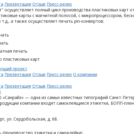
та
Презентация
Отзыв
Пресс-релиз
" осуществляет полный цикл производства пластиковых карт от
тиковые карты с магнитной полосой, с микропроцессором, беск
 т.д., а также осуществляет печать pin-конвертов.
чать
чать
тная печать
о пластиковых карт
та
Презентация
Отзыв
Пресс-релиз
О компании
та
Презентация
Отзыв
Пресс-релиз
«Санрайз» — одна из самых известных типографий Санкт-Петер
родукции компании входят самоклеящиеся этикетки, БОПП-плен
рг, ул. Сердобольская, д. 68.
 (производство этикетки и самоклейки)