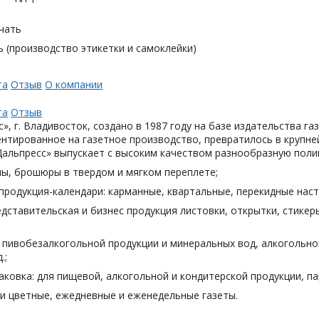
чать
 (производство этикетки и самоклейки)
та
Отзыв
О компании
та
Отзыв
», г. Владивосток, создано в 1987 году на базе издательства га
нтированное на газетное производство, превратилось в крупн
Дальпресс» выпускает с высоким качеством разнообразную поли
лы, брошюры в твердом и мягком переплете;
продукция-календари: карманные, квартальные, перекидные наст
дставительская и бизнес продукция листовки, открытки, стикеры
я пивобезалкогольной продукции и минеральных вод, алкогольн
.;
аковка: для пищевой, алкогольной и кондитерской продукции, п
и цветные, ежедневные и еженедельные газеты.