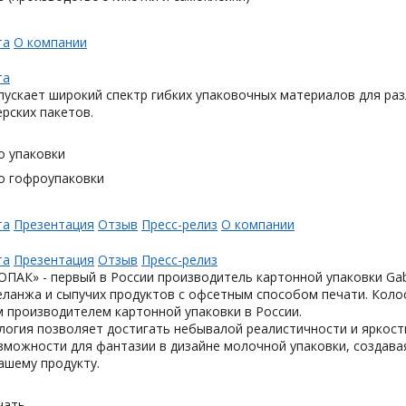
та
О компании
та
ускает широкий спектр гибких упаковочных материалов для раз
ерских пакетов.
о упаковки
о гофроупаковки
та
Презентация
Отзыв
Пресс-релиз
О компании
та
Презентация
Отзыв
Пресс-релиз
АК» - первый в России производитель картонной упаковки Gabl
еланжа и сыпучих продуктов с офсетным способом печати. Коло
 производителем картонной упаковки в России.
логия позволяет достигать небывалой реалистичности и яркост
можности для фантазии в дизайне молочной упаковки, создавая
ашему продукту.
чать