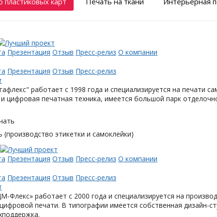
 пластиковых карт
Печать на ткани
Интерьерная п
та
Презентация
Отзыв
Пресс-релиз
О компании
та
Презентация
Отзыв
Пресс-релиз
афлекс" работает с 1998 года и специализируется на печати с
и цифровая печатная техника, имеется большой парк отделочн
чать
 (производство этикетки и самоклейки)
та
Презентация
Отзыв
Пресс-релиз
О компании
та
Презентация
Отзыв
Пресс-релиз
М-Флекс» работает с 2000 года и специализируется на произв
цифровой печати. В типографии имеется собственная дизайн-с
хподдержка.