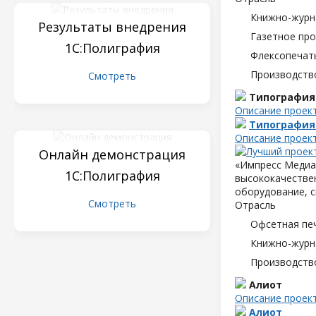
Книжно-журн
Результаты внедрения
Газетное пр
1С:Полиграфия
Флексопечать
Производств
Смотреть
Типография
Описание проек
Типография
Описание проек
Онлайн демонстрация
«Импресс Медиа»
1С:Полиграфия
высококачествен
оборудование, с
Смотреть
Отрасль
Офсетная пе
Книжно-журн
Производств
Алиот
Описание проек
Алиот