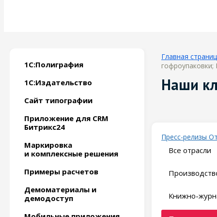
Главная страни
1С:Полиграфия
гофроупаковки; 
Наши к
1С:Издательство
Сайт типографии
Приложение для CRM
Битрикс24
Пресс-релизы
О
Маркировка
Все отрасли
и комплексные решения
Примеры расчетов
Производство
Демоматериалы и
Книжно-журн
демодоступ
Мобильные приложения