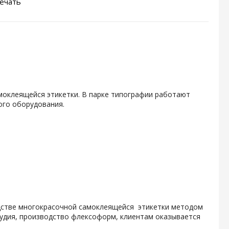
ечать
амоклеящейся этикетки. В парке типографии работают
ого оборудования.
одстве многокрасочной самоклеящейся этикетки методом
тудия, производство флексоформ, клиентам оказывается