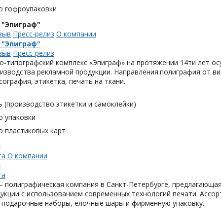
о гофроупаковки
 "Эпиграф"
зыв
Пресс-релиз
О компании
 "Эпиграф"
зыв
Пресс-релиз
о-типографский комплекс «Эпиграф» на протяжении 14ти лет ос
изводства рекламной продукции. Направления:полиграфия от виз
сография, этикетка, печать на ткани.
 (производство этикетки и самоклейки)
о упаковки
о пластиковых карт
н
та
О компании
н
та
 полиграфическая компания в Санкт-Петербурге, предлагающая
укции с использованием современных технологий печати. Ассор
 подарочные наборы, ёлочные шары и фирменную упаковку.