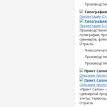
Производств
Типография
Презентация
От
Типография
Презентация
От
Производственн
полиграфии, про
сувениров, флек
Отрасль
Флексопечать
Производств
Производств
Принт Сало
Описание проек
Принт Сало
Описание проек
«Принт Салон» —
сувенирной прод
зонты, термосы,
Отрасль