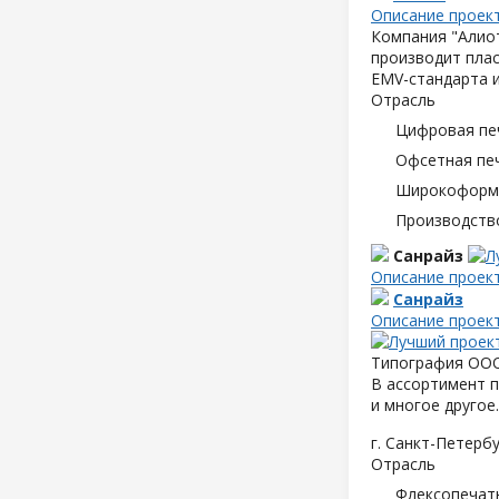
Описание проек
Компания "Алиот
производит плас
EMV-стандарта и
Отрасль
Цифровая пе
Офсетная пе
Широкоформа
Производств
Санрайз
Описание проек
Санрайз
Описание проек
Типография ООО 
В ассортимент п
и многое другое.
г. Санкт-Петербу
Отрасль
Флексопечать