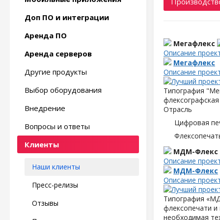
Производство
Доп ПО и интеграции
Аренда ПО
Мегафлекс
Описание проек
Аренда серверов
Мегафлекс
Другие продукты
Описание проек
Выбор оборудования
Типография "Мег
флексографская 
Внедрение
Отрасль
Цифровая пе
Вопросы и ответы
Флексопечать
Клиенты
МДМ-Флекс
Описание проек
Наши клиенты
МДМ-Флекс
Описание проек
Пресс-релизы
Типография «МД
Отзывы
флексопечати и 
необходимая те