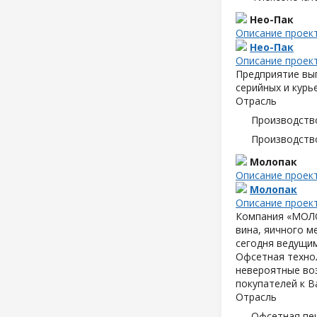
Нео-Пак
Описание проек
Нео-Пак
Описание проек
Предприятие вып
серийных и курь
Отрасль
Производств
Производств
Молопак
Описание проек
Молопак
Описание проек
Компания «МОЛОП
вина, яичного м
сегодня ведущим
Офсетная техно
невероятные воз
покупателей к В
Отрасль
Офсетная пе