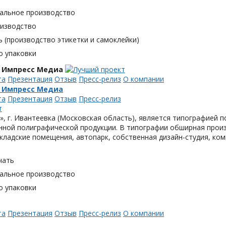
альное производство
оизводство
 (производство этикетки и самоклейки)
о упаковки
 Импресс Медиа
та
Презентация
Отзыв
Пресс-релиз
О компании
 Импресс Медиа
та
Презентация
Отзыв
Пресс-релиз
, г. Ивантеевка (Московская область), является типографией п
ной полиграфической продукции. В типографии обширная произ
кладские помещения, автопарк, собственная дизайн-студия, ком
чать
альное производство
о упаковки
та
Презентация
Отзыв
Пресс-релиз
О компании