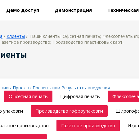
Демо доступ
Демонстрация
Техническа
ца
/
Клиенты
/ Наши клиенты. Офсетная печать; Флексопечать (п
Газетное производство; Производство пластиковых карт.
лиенты
тзывы
Проекты
Презентации
Результаты внедрения
Офсетная печать
Цифровая печать
Флексопеча
 упаковки
Производство гофроупаковки
Широкофо
альное производство
Газетное производство
Изда