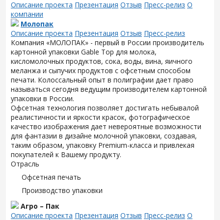
Описание проекта
Презентация
Отзыв
Пресс-релиз
О
компании
Молопак
Описание проекта
Презентация
Отзыв
Пресс-релиз
Компания «МОЛОПАК» - первый в России производитель
картонной упаковки Gable Top для молока,
кисломолочных продуктов, сока, воды, вина, яичного
меланжа и сыпучих продуктов с офсетным способом
печати. Колоссальный опыт в полиграфии дает право
называться сегодня ведущим производителем картонной
упаковки в России.
Офсетная технология позволяет достигать небывалой
реалистичности и яркости красок, фотографическое
качество изображения дает невероятные возможности
для фантазии в дизайне молочной упаковки, создавая,
таким образом, упаковку Premium-класса и привлекая
покупателей к Вашему продукту.
Отрасль
Офсетная печать
Производство упаковки
Агро – Пак
Описание проекта
Презентация
Отзыв
Пресс-релиз
О