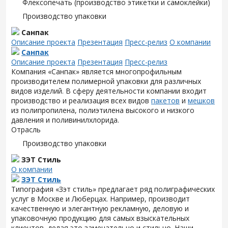
Флексопечать (производство этикетки и самоклейки)
Производство упаковки
Санпак
Описание проекта
Презентация
Пресс-релиз
О компании
Санпак
Описание проекта
Презентация
Пресс-релиз
Компания «Санпак» является многопрофильным
производителем полимерной упаковки для различных
видов изделий. В сферу деятельности компании входит
производство и реализация всех видов
пакетов
и
мешков
из полипропилена, полиэтилена высокого и низкого
давления и поливинилхлорида.
Отрасль
Производство упаковки
ЗЭТ Стиль
О компании
ЗЭТ Стиль
Типография «Зэт cтиль» предлагает ряд полиграфических
услуг в Москве и Люберцах. Например, производит
качественную и элегантную рекламную, деловую и
упаковочную продукцию для самых взыскательных
клиентов, делая это замечательно и стильно. Наши