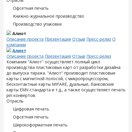
Отрасль
Офсетная печать
Книжно-журнальное производство
Производство упаковки
Алиот
Описание проекта
Презентация
Отзыв
Пресс-релиз
О
компании
Алиот
Описание проекта
Презентация
Отзыв
Пресс-релиз
Компания "Алиот" осуществляет полный цикл
производства пластиковых карт от разработки дизайна
до выпуска тиража. "Алиот" производит пластиковые
карты с магнитной полосой, с микропроцессором,
бесконтактные карты MIFARE, дуальные, банковские
карты EMV-стандарта и т.д., а также осуществляет печать
pin-конвертов.
Отрасль
Цифровая печать
Офсетная печать
Широкоформатная печать