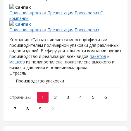
Санпак
Описание проекта
Презентация
Пресс-релиз
О
компании
Санпак
Описание проекта
Презентация
Пресс-релиз
Компания «Санпак» является многопрофильным
производителем полимерной упаковки для различных
видов изделий. В сферу деятельности компании входит
производство и реализация всех видов
пакетов
и
мешков
из полипропилена, полиэтилена высокого и
низкого давления и поливинилхлорида.
Отрасль
Производство упаковки
Страницы:
1
2
3
4
5
6
7
8
9