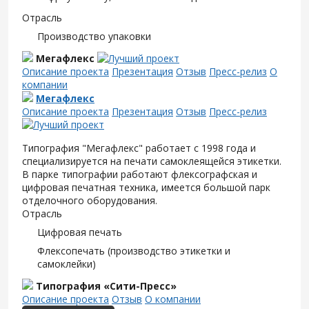
Отрасль
Производство упаковки
Мегафлекс
Описание проекта
Презентация
Отзыв
Пресс-релиз
О
компании
Мегафлекс
Описание проекта
Презентация
Отзыв
Пресс-релиз
Типография "Мегафлекс" работает с 1998 года и
специализируется на печати самоклеящейся этикетки.
В парке типографии работают флексографская и
цифровая печатная техника, имеется большой парк
отделочного оборудования.
Отрасль
Цифровая печать
Флексопечать (производство этикетки и
самоклейки)
Типография «Сити-Пресс»
Описание проекта
Отзыв
О компании