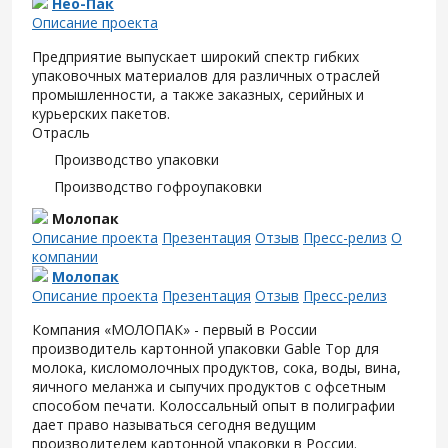
Нео-Пак
Описание проекта
Предприятие выпускает широкий спектр гибких
упаковочных материалов для различных отраслей
промышленности, а также заказных, серийных и
курьерских пакетов.
Отрасль
Производство упаковки
Производство гофроупаковки
Молопак
Описание проекта
Презентация
Отзыв
Пресс-релиз
О
компании
Молопак
Описание проекта
Презентация
Отзыв
Пресс-релиз
Компания «МОЛОПАК» - первый в России
производитель картонной упаковки Gable Top для
молока, кисломолочных продуктов, сока, воды, вина,
яичного меланжа и сыпучих продуктов с офсетным
способом печати. Колоссальный опыт в полиграфии
дает право называться сегодня ведущим
производителем картонной упаковки в России.