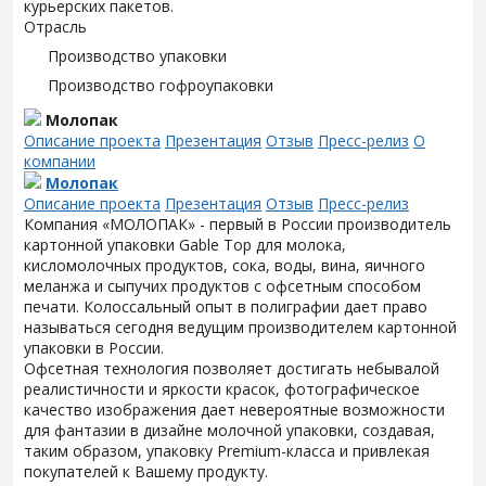
курьерских пакетов.
Отрасль
Производство упаковки
Производство гофроупаковки
Молопак
Описание проекта
Презентация
Отзыв
Пресс-релиз
О
компании
Молопак
Описание проекта
Презентация
Отзыв
Пресс-релиз
Компания «МОЛОПАК» - первый в России производитель
картонной упаковки Gable Top для молока,
кисломолочных продуктов, сока, воды, вина, яичного
меланжа и сыпучих продуктов с офсетным способом
печати. Колоссальный опыт в полиграфии дает право
называться сегодня ведущим производителем картонной
упаковки в России.
Офсетная технология позволяет достигать небывалой
реалистичности и яркости красок, фотографическое
качество изображения дает невероятные возможности
для фантазии в дизайне молочной упаковки, создавая,
таким образом, упаковку Premium-класса и привлекая
покупателей к Вашему продукту.