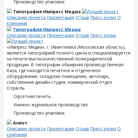
Производство упаковки
Типография Импресс Медиа
Описание проекта
Презентация
Отзыв
Пресс-релиз
О
компании
Типография Импресс Медиа
Описание проекта
Презентация
Отзыв
Пресс-релиз
«Импресс Медиа», г. Ивантеевка (Московская область),
является типографией полного цикла и специализируется
на печати высококачественной полиграфической
продукции. В типографии обширная производственная
база, где находится печатное и отделочное
оборудование, складские помещения, автопарк,
собственная дизайн-студия, коммерческий отдел.
Отрасль
Офсетная печать
Книжно-журнальное производство
Производство упаковки
Алиот
Описание проекта
Презентация
Отзыв
Пресс-релиз
О
компании