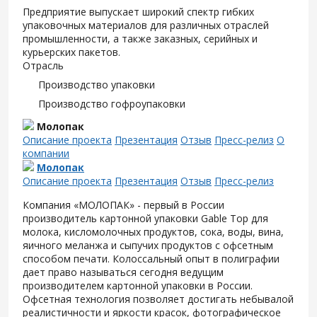
Предприятие выпускает широкий спектр гибких
упаковочных материалов для различных отраслей
промышленности, а также заказных, серийных и
курьерских пакетов.
Отрасль
Производство упаковки
Производство гофроупаковки
Молопак
Описание проекта
Презентация
Отзыв
Пресс-релиз
О
компании
Молопак
Описание проекта
Презентация
Отзыв
Пресс-релиз
Компания «МОЛОПАК» - первый в России
производитель картонной упаковки Gable Top для
молока, кисломолочных продуктов, сока, воды, вина,
яичного меланжа и сыпучих продуктов с офсетным
способом печати. Колоссальный опыт в полиграфии
дает право называться сегодня ведущим
производителем картонной упаковки в России.
Офсетная технология позволяет достигать небывалой
реалистичности и яркости красок, фотографическое