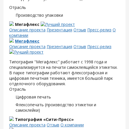
Отрасль
Производство упаковки
Мегафлекс
Описание проекта
Презентация
Отзыв
Пресс-релиз
О
компании
Мегафлекс
Описание проекта
Презентация
Отзыв
Пресс-релиз
Типография "Мегафлекс" работает с 1998 года и
специализируется на печати самоклеящейся этикетки.
В парке типографии работают флексографская и
цифровая печатная техника, имеется большой парк
отделочного оборудования.
Отрасль
Цифровая печать
Флексопечать (производство этикетки и
самоклейки)
Типография «Сити-Пресс»
Описание проекта
Отзыв
О компании