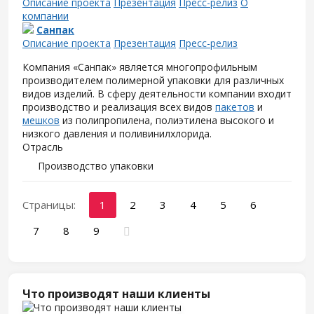
Описание проекта
Презентация
Пресс-релиз
О
компании
Санпак
Описание проекта
Презентация
Пресс-релиз
Компания «Санпак» является многопрофильным
производителем полимерной упаковки для различных
видов изделий. В сферу деятельности компании входит
производство и реализация всех видов
пакетов
и
мешков
из полипропилена, полиэтилена высокого и
низкого давления и поливинилхлорида.
Отрасль
Производство упаковки
Страницы:
1
2
3
4
5
6
7
8
9
Что производят наши клиенты