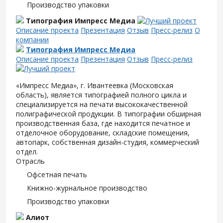
Производство упаковки
Типография Импресс Медиа
Описание проекта
Презентация
Отзыв
Пресс-релиз
О
компании
Типография Импресс Медиа
Описание проекта
Презентация
Отзыв
Пресс-релиз
«Импресс Медиа», г. Ивантеевка (Московская
область), является типографией полного цикла и
специализируется на печати высококачественной
полиграфической продукции. В типографии обширная
производственная база, где находится печатное и
отделочное оборудование, складские помещения,
автопарк, собственная дизайн-студия, коммерческий
отдел.
Отрасль
Офсетная печать
Книжно-журнальное производство
Производство упаковки
Алиот