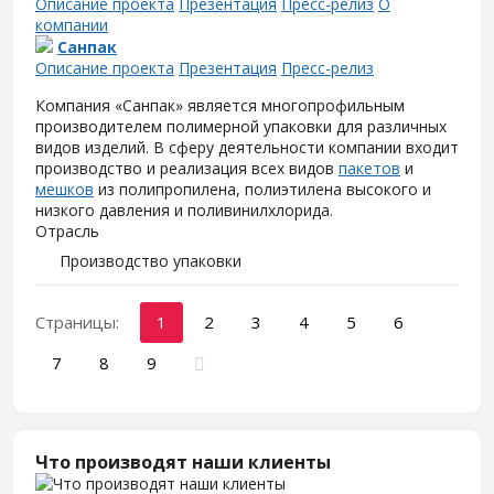
Описание проекта
Презентация
Пресс-релиз
О
компании
Санпак
Описание проекта
Презентация
Пресс-релиз
Компания «Санпак» является многопрофильным
производителем полимерной упаковки для различных
видов изделий. В сферу деятельности компании входит
производство и реализация всех видов
пакетов
и
мешков
из полипропилена, полиэтилена высокого и
низкого давления и поливинилхлорида.
Отрасль
Производство упаковки
Страницы:
1
2
3
4
5
6
7
8
9
Что производят наши клиенты