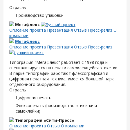
Отрасль
Производство упаковки
Мегафлекс
Описание проекта
Презентация
Отзыв
Пресс-релиз
О
компании
Мегафлекс
Описание проекта
Презентация
Отзыв
Пресс-релиз
Типография "Мегафлекс" работает с 1998 года и
специализируется на печати самоклеящейся этикетки.
В парке типографии работают флексографская и
цифровая печатная техника, имеется большой парк
отделочного оборудования.
Отрасль
Цифровая печать
Флексопечать (производство этикетки и
самоклейки)
Типография «Сити-Пресс»
Описание проекта
Отзыв
О компании