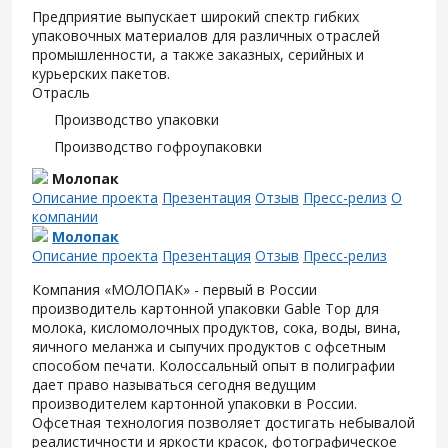
Предприятие выпускает широкий спектр гибких
упаковочных материалов для различных отраслей
промышленности, а также заказных, серийных и
курьерских пакетов.
Отрасль
Производство упаковки
Производство гофроупаковки
Молопак
Описание проекта
Презентация
Отзыв
Пресс-релиз
О
компании
Молопак
Описание проекта
Презентация
Отзыв
Пресс-релиз
Компания «МОЛОПАК» - первый в России
производитель картонной упаковки Gable Top для
молока, кисломолочных продуктов, сока, воды, вина,
яичного меланжа и сыпучих продуктов с офсетным
способом печати. Колоссальный опыт в полиграфии
дает право называться сегодня ведущим
производителем картонной упаковки в России.
Офсетная технология позволяет достигать небывалой
реалистичности и яркости красок, фотографическое