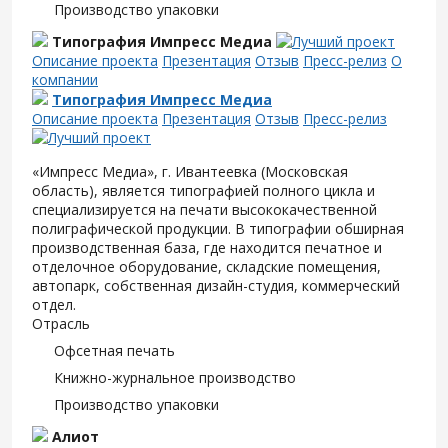
Производство упаковки
Типография Импресс Медиа
Описание проекта
Презентация
Отзыв
Пресс-релиз
О
компании
Типография Импресс Медиа
Описание проекта
Презентация
Отзыв
Пресс-релиз
«Импресс Медиа», г. Ивантеевка (Московская
область), является типографией полного цикла и
специализируется на печати высококачественной
полиграфической продукции. В типографии обширная
производственная база, где находится печатное и
отделочное оборудование, складские помещения,
автопарк, собственная дизайн-студия, коммерческий
отдел.
Отрасль
Офсетная печать
Книжно-журнальное производство
Производство упаковки
Алиот