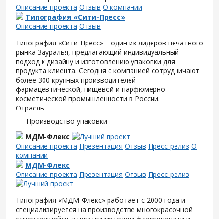
Описание проекта
Отзыв
О компании
Типография «Сити-Пресс»
Описание проекта
Отзыв
Типография «Сити-Пресс» – один из лидеров печатного
рынка Зауралья, предлагающий индивидуальный
подход к дизайну и изготовлению упаковки для
продукта клиента. Сегодня с компанией сотрудничают
более 300 крупных производителей
фармацевтической, пищевой и парфюмерно-
косметической промышленности в России.
Отрасль
Производство упаковки
МДМ-Флекс
Описание проекта
Презентация
Отзыв
Пресс-релиз
О
компании
МДМ-Флекс
Описание проекта
Презентация
Отзыв
Пресс-релиз
Типография «МДМ-Флекс» работает с 2000 года и
специализируется на производстве многокрасочной
самоклеящейся этикетки методом флексопечати и