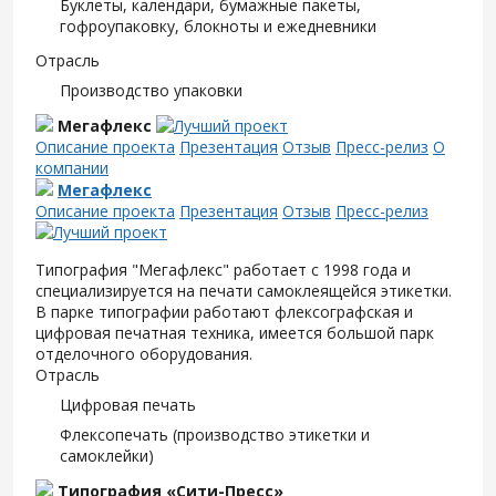
Буклеты, календари, бумажные пакеты,
гофроупаковку, блокноты и ежедневники
Отрасль
Производство упаковки
Мегафлекс
Описание проекта
Презентация
Отзыв
Пресс-релиз
О
компании
Мегафлекс
Описание проекта
Презентация
Отзыв
Пресс-релиз
Типография "Мегафлекс" работает с 1998 года и
специализируется на печати самоклеящейся этикетки.
В парке типографии работают флексографская и
цифровая печатная техника, имеется большой парк
отделочного оборудования.
Отрасль
Цифровая печать
Флексопечать (производство этикетки и
самоклейки)
Типография «Сити-Пресс»