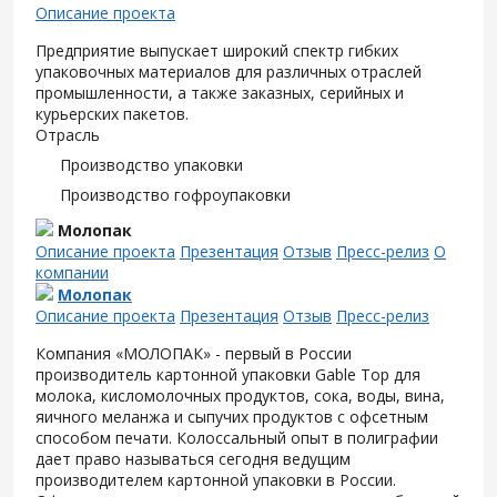
Описание проекта
Предприятие выпускает широкий спектр гибких
упаковочных материалов для различных отраслей
промышленности, а также заказных, серийных и
курьерских пакетов.
Отрасль
Производство упаковки
Производство гофроупаковки
Молопак
Описание проекта
Презентация
Отзыв
Пресс-релиз
О
компании
Молопак
Описание проекта
Презентация
Отзыв
Пресс-релиз
Компания «МОЛОПАК» - первый в России
производитель картонной упаковки Gable Top для
молока, кисломолочных продуктов, сока, воды, вина,
яичного меланжа и сыпучих продуктов с офсетным
способом печати. Колоссальный опыт в полиграфии
дает право называться сегодня ведущим
производителем картонной упаковки в России.