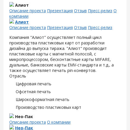
Алиот
Описание проекта
Презентация
Отзыв
Пресс-релиз
О
компании
Алиот
Описание проекта
Презентация
Отзыв
Пресс-релиз
Компания "Алиот" осуществляет полный цикл
производства пластиковых карт от разработки
дизайна до выпуска тиража. "Алиот" производит
пластиковые карты с магнитной полосой, с
микропроцессором, бесконтактные карты MIFARE,
дуальные, банковские карты EMV-стандарта и т.д., а
также осуществляет печать pin-конвертов.
Отрасль
Цифровая печать
Офсетная печать
Широкоформатная печать
Производство пластиковых карт
Нео-Пак
Описание проекта
О компании
Нео-Пак