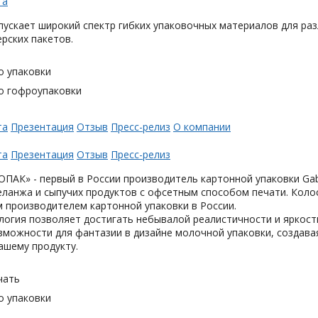
та
ускает широкий спектр гибких упаковочных материалов для раз
ерских пакетов.
о упаковки
о гофроупаковки
та
Презентация
Отзыв
Пресс-релиз
О компании
та
Презентация
Отзыв
Пресс-релиз
АК» - первый в России производитель картонной упаковки Gabl
еланжа и сыпучих продуктов с офсетным способом печати. Коло
 производителем картонной упаковки в России.
логия позволяет достигать небывалой реалистичности и яркост
можности для фантазии в дизайне молочной упаковки, создавая
ашему продукту.
чать
о упаковки