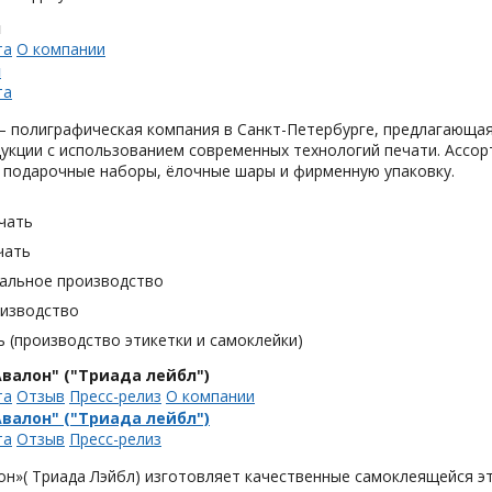
н
та
О компании
н
та
 полиграфическая компания в Санкт-Петербурге, предлагающая
укции с использованием современных технологий печати. Ассор
 подарочные наборы, ёлочные шары и фирменную упаковку.
чать
чать
альное производство
оизводство
 (производство этикетки и самоклейки)
валон" ("Триада лейбл")
та
Отзыв
Пресс-релиз
О компании
валон" ("Триада лейбл")
та
Отзыв
Пресс-релиз
н»( Триада Лэйбл) изготовляет качественные самоклеящейся эт