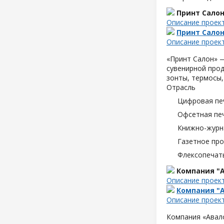
Принт Сало
Описание проек
Принт Сало
Описание проек
«Принт Салон» —
сувенирной прод
зонты, термосы,
Отрасль
Цифровая пе
Офсетная пе
Книжно-журн
Газетное пр
Флексопечать
Компания "А
Описание проек
Компания "А
Описание проек
Компания «Авало