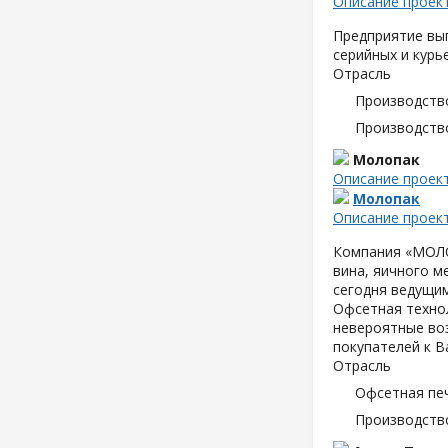
Описание проек
Предприятие вып
серийных и курь
Отрасль
Производств
Производств
Молопак
Описание проек
Молопак
Описание проек
Компания «МОЛОП
вина, яичного м
сегодня ведущим
Офсетная техно
невероятные воз
покупателей к В
Отрасль
Офсетная пе
Производств