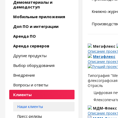
Демоматериалы и
демодоступ
Книжно-журн
Мобильные приложения
Производство
Доп ПО и интеграции
Аренда ПО
Аренда серверов
Мегафлекс
Описание проек
Другие продукты
Мегафлекс
Описание проек
Выбор оборудования
Внедрение
Типография "Мег
флексографская 
Вопросы и ответы
Отрасль
Цифровая пе
Клиенты
Флексопечать
Наши клиенты
МДМ-Флекс
Описание проек
Пресс-релизы