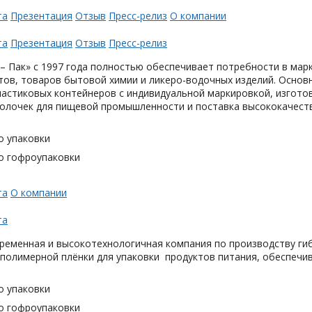
та
Презентация
Отзыв
Пресс-релиз
О компании
та
Презентация
Отзыв
Пресс-релиз
– Пак» с 1997 года полностью обеспечивает потребности в мар
тов, товаров бытовой химии и ликеро-водочных изделий. Основ
астиковых контейнеров с индивидуальной маркировкой, изгото
олочек для пищевой промышленности и поставка высококачеств
о упаковки
о гофроупаковки
та
О компании
та
ременная и высокотехнологичная компания по производству гиб
 полимерной плёнки для упаковки продуктов питания, обеспечи
о упаковки
о гофроупаковки