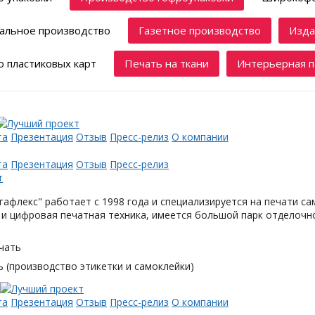
альное производство
Газетное производство
Изда
 пластиковых карт
Печать на ткани
Интерьерная п
та
Презентация
Отзыв
Пресс-релиз
О компании
та
Презентация
Отзыв
Пресс-релиз
афлекс" работает с 1998 года и специализируется на печати с
и цифровая печатная техника, имеется большой парк отделочн
чать
 (производство этикетки и самоклейки)
та
Презентация
Отзыв
Пресс-релиз
О компании