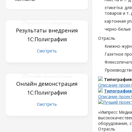
этикетка: дл
товаров и т. д
картонная уп
черно-белые 
Результаты внедрения
Отрасль
1С:Полиграфия
Книжно-журн
Смотреть
Газетное пр
Флексопечать
Производств
Типография
Онлайн демонстрация
Описание проек
Типография
1С:Полиграфия
Описание проек
Смотреть
«Импресс Медиа»
высококачествен
оборудование, с
Отрасль