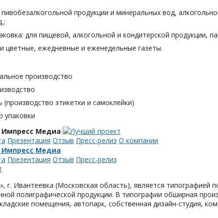
я пивобезалкогольной продукции и минеральных вод, алкогольн
.;
аковка: для пищевой, алкогольной и кондитерской продукции, п
и цветные, ежедневные и еженедельные газеты.
альное производство
оизводство
 (производство этикетки и самоклейки)
о упаковки
 Импресс Медиа
та
Презентация
Отзыв
Пресс-релиз
О компании
 Импресс Медиа
та
Презентация
Отзыв
Пресс-релиз
, г. Ивантеевка (Московская область), является типографией п
ной полиграфической продукции. В типографии обширная произ
кладские помещения, автопарк, собственная дизайн-студия, ком