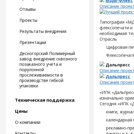
МДМ-Флекс
Описание проек
Отзывы
Проекты
Типография «МД
флексопечати и 
Результаты внедрения
необходимая те
Отрасль
Презентации
Цифровая пе
Десногорский Полимерный
Флексопечать
завод: внедрение сквозного
позаказного учёта и
Дальпресс
порулонной
Описание проек
прослеживаемости в
Дальпресс
производстве гибкой
Описание проек
упаковки
«ИПК «Дальпресс
изначально орие
Техническая поддержка
Сегодня «ИПК «
Цены
книги, журна
календарная 
О компании
рекламно-пре
Контакты
пакеты и т. д;