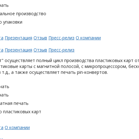
чать
альное производство
о упаковки
та
Презентация
Отзыв
Пресс-релиз
О компании
та
Презентация
Отзыв
Пресс-релиз
" осуществляет полный цикл производства пластиковых карт от
тиковые карты с магнитной полосой, с микропроцессором, беск
 т.д., а также осуществляет печать pin-конвертов.
чать
чать
тная печать
о пластиковых карт
та
О компании