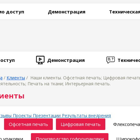
о доступ
Демонстрация
Техническа
оступ
Демонстрация
Техниче
ца
/
Клиенты
/ Наши клиенты. Офсетная печать; Цифровая печать
ятельность; Печать на ткани; Интерьерная печать.
иенты
тзывы
Проекты
Презентации
Результаты внедрения
Офсетная печать
Цифровая печать
Флексопеча
 упаковки
Производство гофроупаковки
Широкофо