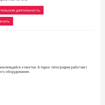
тельская деятельность
ечать
амоклеящейся этикетки. В парке типографии работают
ого оборудования.