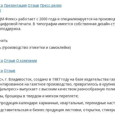
та
Презентация
Отзыв
Пресс-релиз
М-Флекс» работает с 2000 года и специализируется на произв
цифровой печати. В типографии имеется собственная дизайн-с
хподдержка.
чать
 (производство этикетки и самоклейки)
та
Отзыв
О компании
та
Отзыв
», г. Владивосток, создано в 1987 году на базе издательства га
нтированное на газетное производство, превратилось в крупн
Дальпресс» выпускает с высоким качеством разнообразную поли
лы, брошюры в твердом и мягком переплете;
продукция-календари: карманные, квартальные, перекидные наст
дставительская и бизнес продукция листовки, открытки, стикеры