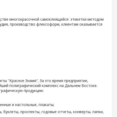
одстве многокрасочной самоклеящейся этикетки методом
тудия, производство флексоформ, клиентам оказывается
зеты "Красное Знамя". За это время предприятие,
ейший полиграфический комплекс на Дальнем Востоке.
графическую продукцию:
енные и настольные, плакаты;
, буклеты, проспекты, годовые отчеты, конверты, папки,