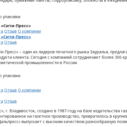
ендари, бумажные пакеты, гофроупаковку, блокноты и ежедневн
о упаковки
 «Сити-Пресс»
та
Отзыв
О компании
 «Сити-Пресс»
та
Отзыв
и-Пресс» – один из лидеров печатного рынка Зауралья, предла
одукта клиента. Сегодня с компанией сотрудничают более 300 
метической промышленности в России.
о упаковки
та
Отзыв
О компании
та
Отзыв
», г. Владивосток, создано в 1987 году на базе издательства га
нтированное на газетное производство, превратилось в крупн
Дальпресс» выпускает с высоким качеством разнообразную поли