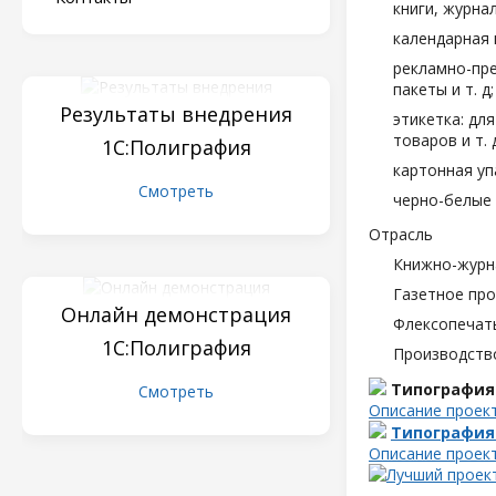
книги, журна
календарная 
рекламно-пре
пакеты и т. д;
Результаты внедрения
этикетка: дл
товаров и т. д
1С:Полиграфия
картонная уп
Смотреть
черно-белые 
Отрасль
Книжно-журн
Газетное пр
Онлайн демонстрация
Флексопечать
1С:Полиграфия
Производств
Типография
Смотреть
Описание проек
Типография
Описание проек