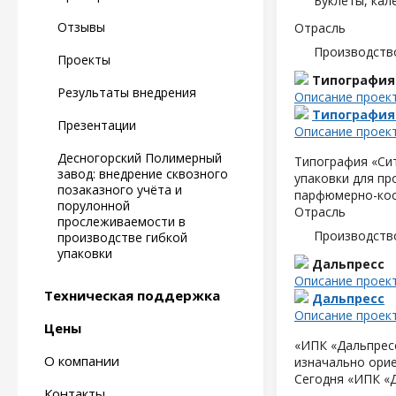
Буклеты, кал
Отзывы
Отрасль
Производств
Проекты
Типография
Результаты внедрения
Описание проек
Типография
Презентации
Описание проек
Десногорский Полимерный
Типография «Сит
завод: внедрение сквозного
упаковки для пр
позаказного учёта и
парфюмерно-кос
порулонной
Отрасль
прослеживаемости в
Производств
производстве гибкой
упаковки
Дальпресс
Описание проек
Техническая поддержка
Дальпресс
Описание проек
Цены
«ИПК «Дальпресс
О компании
изначально орие
Сегодня «ИПК «
Контакты