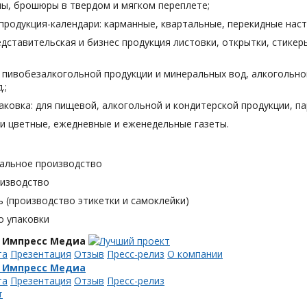
лы, брошюры в твердом и мягком переплете;
продукция-календари: карманные, квартальные, перекидные наст
дставительская и бизнес продукция листовки, открытки, стикеры
я пивобезалкогольной продукции и минеральных вод, алкогольн
.;
аковка: для пищевой, алкогольной и кондитерской продукции, п
и цветные, ежедневные и еженедельные газеты.
альное производство
оизводство
 (производство этикетки и самоклейки)
о упаковки
 Импресс Медиа
та
Презентация
Отзыв
Пресс-релиз
О компании
 Импресс Медиа
та
Презентация
Отзыв
Пресс-релиз