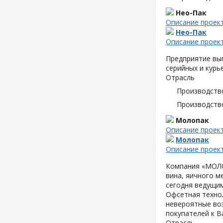
Нео-Пак
Описание проек
Нео-Пак
Описание проек
Предприятие вып
серийных и курь
Отрасль
Производств
Производств
Молопак
Описание проек
Молопак
Описание проек
Компания «МОЛОП
вина, яичного м
сегодня ведущим
Офсетная техно
невероятные воз
покупателей к В
Отрасль