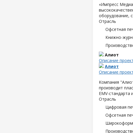
«Импресс Медиа»
высококачествен
оборудование, с
Отрасль
Офсетная пе
Книжно-журн
Производств
Алиот
Описание проек
Алиот
Описание проек
Компания "Алиот
производит плас
EMV-стандарта и
Отрасль
Цифровая пе
Офсетная пе
Широкоформа
Производств