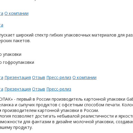
та
О компании
та
ускает широкий спектр гибких упаковочных материалов для раз
ерских пакетов.
о упаковки
о гофроупаковки
та
Презентация
Отзыв
Пресс-релиз
О компании
та
Презентация
Отзыв
Пресс-релиз
АК» - первый в России производитель картонной упаковки Gabl
еланжа и сыпучих продуктов с офсетным способом печати. Коло
 производителем картонной упаковки в России.
логия позволяет достигать небывалой реалистичности и яркост
можности для фантазии в дизайне молочной упаковки, создавая
ашему продукту.