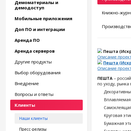
Демоматериалы и
демодоступ
Книжно-журн
Мобильные приложения
Производство
Доп ПО и интеграции
Аренда ПО
Аренда серверов
Пешта (Искр
Описание проек
Другие продукты
Пешта (Искр
Описание проек
Выбор оборудования
ПЕШТА
– россий
Внедрение
по уходу, рынка
Декоративны
Вопросы и ответы
Вплавляемая 
Клиенты
Самоклеящаяс
Круговая эти
Наши клиенты
Бумажная эти
Пресс-релизы