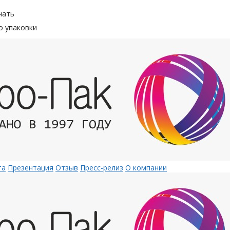
чать
о упаковки
та
Презентация
Отзыв
Пресс-релиз
О компании