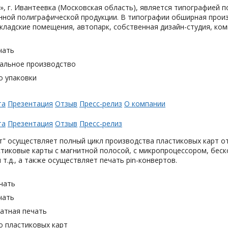
, г. Ивантеевка (Московская область), является типографией п
ной полиграфической продукции. В типографии обширная произ
кладские помещения, автопарк, собственная дизайн-студия, ком
чать
альное производство
о упаковки
та
Презентация
Отзыв
Пресс-релиз
О компании
та
Презентация
Отзыв
Пресс-релиз
" осуществляет полный цикл производства пластиковых карт от
тиковые карты с магнитной полосой, с микропроцессором, беск
 т.д., а также осуществляет печать pin-конвертов.
чать
чать
тная печать
о пластиковых карт