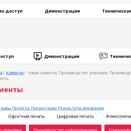
о доступ
Демонстрация
Техническа
оступ
Демонстрация
Техниче
ца
/
Клиенты
/ Наши клиенты. Производство упаковки; Производ
чать.
иенты
тзывы
Проекты
Презентации
Результаты внедрения
Офсетная печать
Цифровая печать
Флексопеча
 упаковки
Производство гофроупаковки
Широкофо