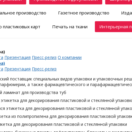
альное производство
Газетное производство
Изда
 пластиковых карт
Печать на ткани
Интерьерная п
а)
та
Презентация
Пресс-релиз
О компании
а)
та
Презентация
Пресс-релиз
ский поставщик специальных видов упаковки и упаковочных реш
 парфюмерии, а также фармацевтического и парафармацевтическ
й ламинат для производства туб
этикетка для декорирования пластиковой и стеклянной упаковк
я этикетка для декорирования пластиковой и стеклянной упак
кетка из полипропилена для декорирования пластиковой упаков
кетка для декорирования пластиковой и стеклянной упаковки