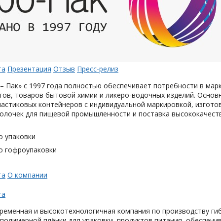
та
Презентация
Отзыв
Пресс-релиз
– Пак» с 1997 года полностью обеспечивает потребности в мар
тов, товаров бытовой химии и ликеро-водочных изделий. Основ
астиковых контейнеров с индивидуальной маркировкой, изгото
олочек для пищевой промышленности и поставка высококачеств
о упаковки
о гофроупаковки
та
О компании
та
ременная и высокотехнологичная компания по производству гиб
 полимерной плёнки для упаковки продуктов питания, обеспечи