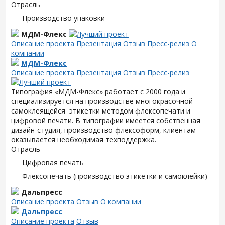
Отрасль
Производство упаковки
МДМ-Флекс
Описание проекта
Презентация
Отзыв
Пресс-релиз
О
компании
МДМ-Флекс
Описание проекта
Презентация
Отзыв
Пресс-релиз
Типография «МДМ-Флекс» работает с 2000 года и
специализируется на производстве многокрасочной
самоклеящейся этикетки методом флексопечати и
цифровой печати. В типографии имеется собственная
дизайн-студия, производство флексоформ, клиентам
оказывается необходимая техподдержка.
Отрасль
Цифровая печать
Флексопечать (производство этикетки и самоклейки)
Дальпресс
Описание проекта
Отзыв
О компании
Дальпресс
Описание проекта
Отзыв