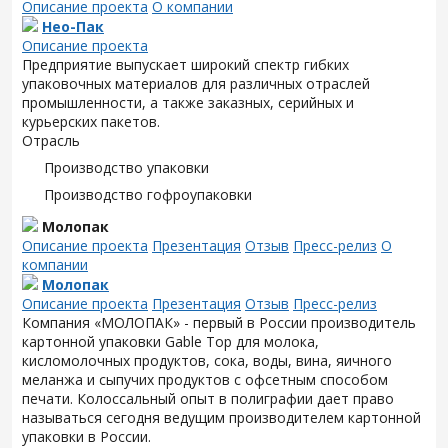
Описание проекта
О компании
Нео-Пак
Описание проекта
Предприятие выпускает широкий спектр гибких
упаковочных материалов для различных отраслей
промышленности, а также заказных, серийных и
курьерских пакетов.
Отрасль
Производство упаковки
Производство гофроупаковки
Молопак
Описание проекта
Презентация
Отзыв
Пресс-релиз
О
компании
Молопак
Описание проекта
Презентация
Отзыв
Пресс-релиз
Компания «МОЛОПАК» - первый в России производитель
картонной упаковки Gable Top для молока,
кисломолочных продуктов, сока, воды, вина, яичного
меланжа и сыпучих продуктов с офсетным способом
печати. Колоссальный опыт в полиграфии дает право
называться сегодня ведущим производителем картонной
упаковки в России.