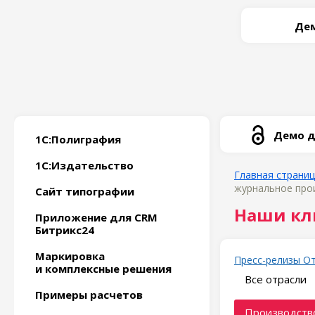
Дем
Демо д
1С:Полиграфия
1С:Издательство
Главная страни
журнальное прои
Сайт типографии
Наши кл
Приложение для CRM
Битрикс24
Маркировка
Пресс-релизы
О
и комплексные решения
Все отрасли
Примеры расчетов
Производство