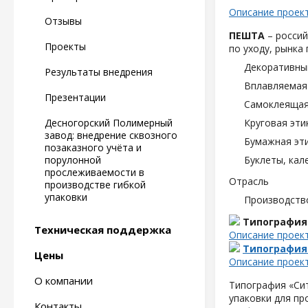
Описание проек
Отзывы
ПЕШТА
– россий
Проекты
по уходу, рынка
Декоративны
Результаты внедрения
Вплавляемая 
Презентации
Самоклеящаяс
Десногорский Полимерный
Круговая эти
завод: внедрение сквозного
Бумажная эти
позаказного учёта и
порулонной
Буклеты, кал
прослеживаемости в
Отрасль
производстве гибкой
упаковки
Производств
Типография
Техническая поддержка
Описание проек
Типография
Цены
Описание проек
О компании
Типография «Сит
упаковки для пр
Контакты