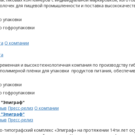
олочек для пищевой промышленности и поставка высококачеств
о упаковки
о гофроупаковки
та
О компании
та
ременная и высокотехнологичная компания по производству гиб
 полимерной плёнки для упаковки продуктов питания, обеспечи
о упаковки
о гофроупаковки
 "Эпиграф"
зыв
Пресс-релиз
О компании
 "Эпиграф"
зыв
Пресс-релиз
о-типографский комплекс «Эпиграф» на протяжении 14ти лет ос