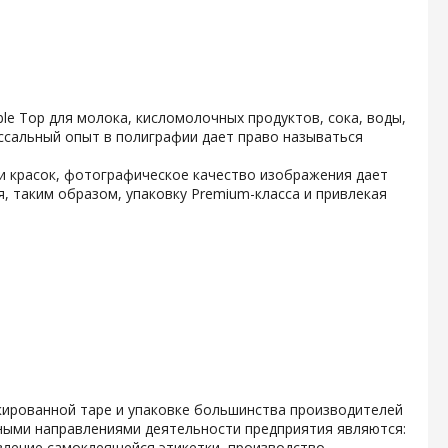
e Top для молока, кисломолочных продуктов, сока, воды,
ссальный опыт в полиграфии дает право называться
и красок, фотографическое качество изображения дает
, таким образом, упаковку Premium-класса и привлекая
кированной таре и упаковке большинства производителей
ными направлениями деятельности предприятия являются:
вление самоклеящейся этикетки, производство