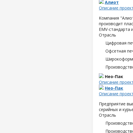
Алиот
Описание проек
Компания "Алиот
производит плас
EMV-стандарта и
Отрасль
Цифровая пе
Офсетная пе
Широкоформа
Производств
Нео-Пак
Описание проек
Нео-Пак
Описание проек
Предприятие вып
серийных и курь
Отрасль
Производств
Производств