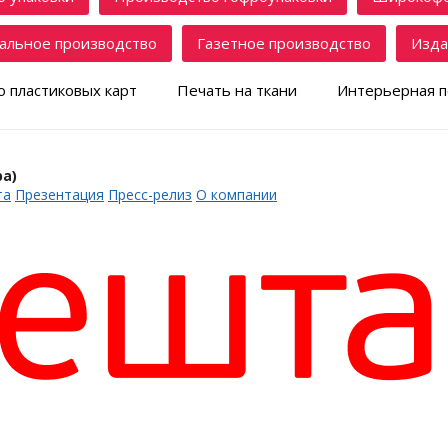
альное производство
Газетное производство
Изда
 пластиковых карт
Печать на ткани
Интерьерная п
а)
та
Презентация
Пресс-релиз
О компании