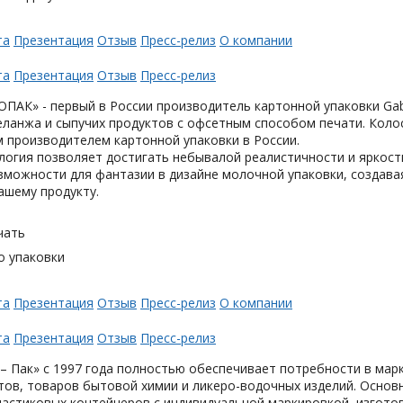
та
Презентация
Отзыв
Пресс-релиз
О компании
та
Презентация
Отзыв
Пресс-релиз
АК» - первый в России производитель картонной упаковки Gabl
еланжа и сыпучих продуктов с офсетным способом печати. Коло
 производителем картонной упаковки в России.
логия позволяет достигать небывалой реалистичности и яркост
можности для фантазии в дизайне молочной упаковки, создавая
ашему продукту.
чать
о упаковки
та
Презентация
Отзыв
Пресс-релиз
О компании
та
Презентация
Отзыв
Пресс-релиз
– Пак» с 1997 года полностью обеспечивает потребности в мар
тов, товаров бытовой химии и ликеро-водочных изделий. Основ
астиковых контейнеров с индивидуальной маркировкой, изгото