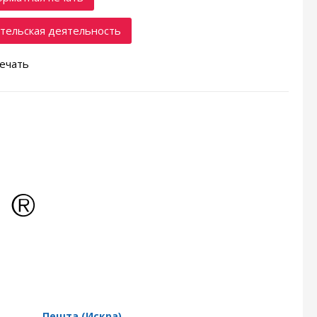
тельская деятельность
ечать
Пешта (Искра)