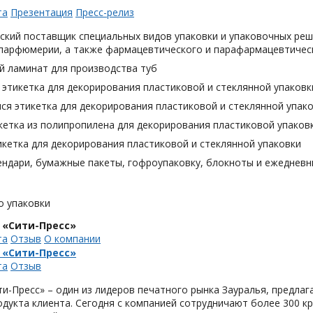
та
Презентация
Пресс-релиз
ский поставщик специальных видов упаковки и упаковочных реш
 парфюмерии, а также фармацевтического и парафармацевтическ
й ламинат для производства туб
этикетка для декорирования пластиковой и стеклянной упаковк
я этикетка для декорирования пластиковой и стеклянной упак
кетка из полипропилена для декорирования пластиковой упаков
кетка для декорирования пластиковой и стеклянной упаковки
ендари, бумажные пакеты, гофроупаковку, блокноты и ежедневн
о упаковки
 «Сити-Пресс»
та
Отзыв
О компании
 «Сити-Пресс»
та
Отзыв
и-Пресс» – один из лидеров печатного рынка Зауралья, предла
одукта клиента. Сегодня с компанией сотрудничают более 300 