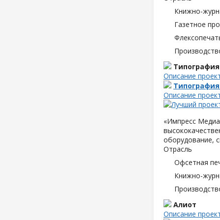
Книжно-журн
Газетное пр
Флексопечать
Производств
Типография
Описание проек
Типография
Описание проек
«Импресс Медиа»
высококачествен
оборудование, с
Отрасль
Офсетная пе
Книжно-журн
Производств
Алиот
Описание проек