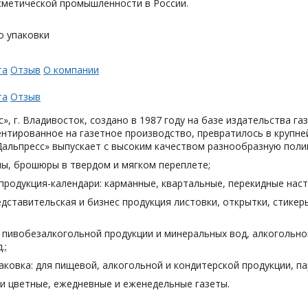
метической промышленности в России.
о упаковки
та
Отзыв
О компании
та
Отзыв
», г. Владивосток, создано в 1987 году на базе издательства га
нтированное на газетное производство, превратилось в крупн
Дальпресс» выпускает с высоким качеством разнообразную поли
лы, брошюры в твердом и мягком переплете;
продукция-календари: карманные, квартальные, перекидные наст
дставительская и бизнес продукция листовки, открытки, стикеры
я пивобезалкогольной продукции и минеральных вод, алкогольн
.;
аковка: для пищевой, алкогольной и кондитерской продукции, п
и цветные, ежедневные и еженедельные газеты.