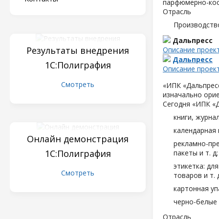
парфюмерно-кос
Отрасль
Производств
Дальпресс
Результаты внедрения
Описание проек
Дальпресс
1С:Полиграфия
Описание проек
Смотреть
«ИПК «Дальпресс
изначально орие
Сегодня «ИПК «
книги, журна
календарная 
Онлайн демонстрация
рекламно-пре
1С:Полиграфия
пакеты и т. д;
этикетка: дл
Смотреть
товаров и т. д
картонная уп
черно-белые 
Отрасль