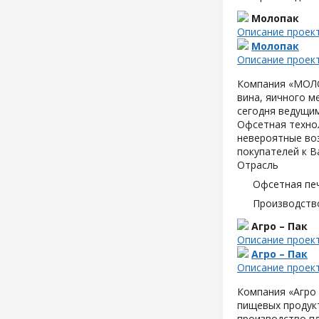
Молопак
Описание проек
Молопак
Описание проек
Компания «МОЛОП
вина, яичного м
сегодня ведущим
Офсетная техно
невероятные воз
покупателей к В
Отрасль
Офсетная пе
Производств
Агро – Пак
Описание проек
Агро – Пак
Описание проек
Компания «Агро 
пищевых продук
производство пл