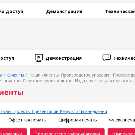
о доступ
Демонстрация
Техническа
оступ
Демонстрация
Техниче
ца
/
Клиенты
/ Наши клиенты. Производство упаковки; Производ
зводство; Газетное производство; Издательская деятельность.
иенты
тзывы
Проекты
Презентации
Результаты внедрения
Офсетная печать
Цифровая печать
Флексопеча
 упаковки
Производство гофроупаковки
Широкофо