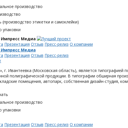
альное производство
оизводство
 (производство этикетки и самоклейки)
о упаковки
 Импресс Медиа
та
Презентация
Отзыв
Пресс-релиз
О компании
 Импресс Медиа
та
Презентация
Отзыв
Пресс-релиз
, г. Ивантеевка (Московская область), является типографией п
ной полиграфической продукции. В типографии обширная произ
кладские помещения, автопарк, собственная дизайн-студия, ком
чать
альное производство
о упаковки
та
Презентация
Отзыв
Пресс-релиз
О компании