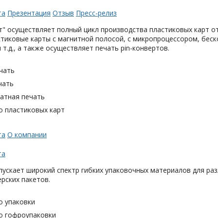
та
Презентация
Отзыв
Пресс-релиз
" осуществляет полный цикл производства пластиковых карт от
тиковые карты с магнитной полосой, с микропроцессором, беск
 т.д., а также осуществляет печать pin-конвертов.
чать
чать
тная печать
о пластиковых карт
та
О компании
та
ускает широкий спектр гибких упаковочных материалов для раз
ерских пакетов.
о упаковки
о гофроупаковки