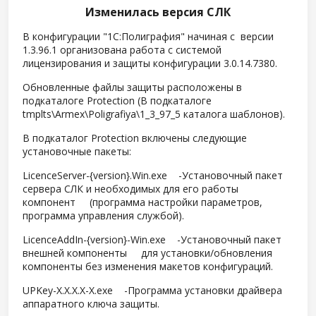
Изменилась версия СЛК
В конфигурации "1С:Полиграфия" начиная с версии
1.3.96.1 организована работа с системой
лицензирования и защиты конфигурации 3.0.14.7380.
Обновленные файлы защиты расположены в
подкаталоге Protection (В подкаталоге
tmplts\Armex\Poligrafiya\1_3_97_5 каталога шаблонов).
В подкаталог Protection включены следующие
установочные пакеты:
LicenceServer-{version}.Win.exe -Установочный пакет
сервера СЛК и необходимых для его работы
компонент (программа настройки параметров,
программа управления службой).
LicenceAddIn-{version}-Win.exe -Установочный пакет
внешней компоненты для установки/обновления
компоненты без изменения макетов конфигураций.
UPKey-X.X.X.X-X.exe -Программа установки драйвера
аппаратного ключа защиты.