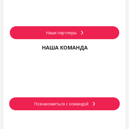
сотрудничество
Наши партнеры
НАША КОМАНДА
В нашей компании работают
высококвалифицированные специалисты,
ищущие эффективные способы решения задач
клиентов
Познакомиться с командой