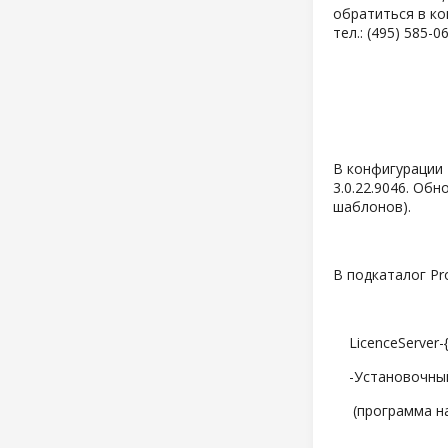
обратиться в к
тел.: (495) 585-0
В конфигурации 
3.0.22.9046. Об
шаблонов).
В подкаталог Pr
LicenceServer-{v
-Установочный 
(программа нас