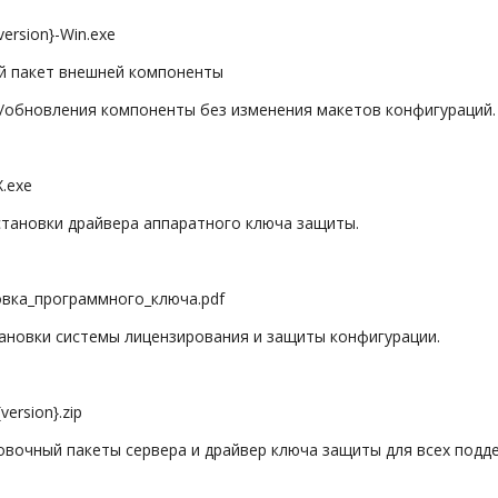
ersion}-Win.exe
 пакет внешней компоненты
обновления компоненты без изменения макетов конфигураций.
.exe
ановки драйвера аппаратного ключа защиты.
ка_программного_ключа.pdf
новки системы лицензирования и защиты конфигурации.
ersion}.zip
очный пакеты сервера и драйвер ключа защиты для всех подд