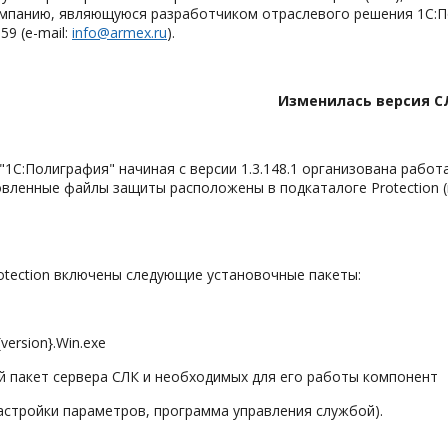
омпанию, являющуюся разработчиком отраслевого решения 1С:П
659 (е-mail:
info@armex.ru
).
Изменилась версия С
"1С:Полиграфия" начиная с версии 1.3.148.1 организована рабо
новленные файлы защиты расположены в подкаталоге Protection (в
otection включены следующие установочные пакеты:
ersion}.Win.exe
пакет сервера СЛК и необходимых для его работы компонент
тройки параметров, программа управления службой).