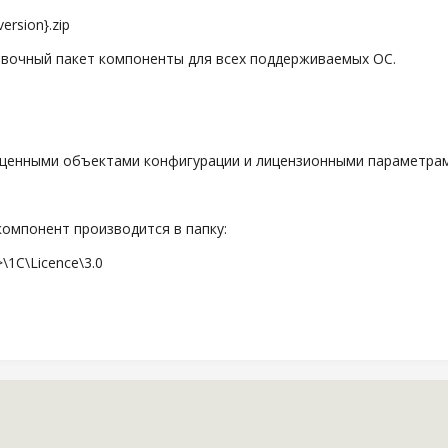
rsion}.zip
очный пакет компоненты для всех поддерживаемых ОС.
енными объектами конфигурации и лицензионными параметра
компонент производится в папку:
\1C\Licence\3.0