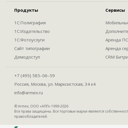
Продукты
Сервисы
1С:Полиграфия
Мобильны
1С:Издательство
Дополнит
1С:Фотоуслуги
Аренда П
Сайт типографии
Аренда се
Демодоступ
CRM Битри
+7 (495) 585–06–59
Россия, Москва, ул. Марксистская, 34 к4
info@armex.ru
© Armex, ООО «АПП» 1999-
2026
Все права защищены. Все торговые марки являются собственнос
правообладателей.