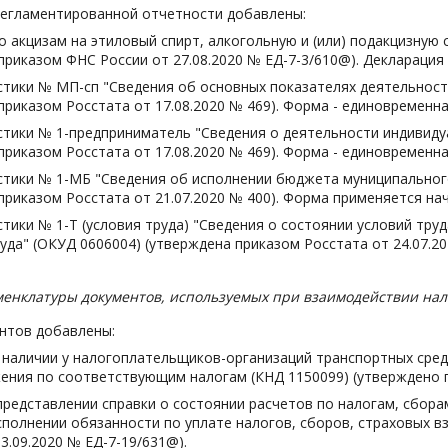
регламентированной отчетности добавлены:
о акцизам на этиловый спирт, алкогольную и (или) подакцизную
приказом ФНС России от 27.08.2020 № ЕД-7-3/610@). Декларация 
тики № МП-сп "Сведения об основных показателях деятельности
приказом Росстата от 17.08.2020 № 469). Форма - единовременная
тики № 1-предприниматель "Сведения о деятельности индивидуа
приказом Росстата от 17.08.2020 № 469). Форма - единовременная
тики № 1-МБ "Сведения об исполнении бюджета муниципальног
приказом Росстата от 21.07.2020 № 400). Форма применяется нач
тики № 1-Т (условия труда) "Сведения о состоянии условий труд
уда" (ОКУД 0606004) (утверждена приказом Росстата от 24.07.20
енклатуры документов, используемых при взаимодействии нал
нтов добавлены:
наличии у налогоплательщиков-организаций транспортных средс
ния по соответствующим налогам (КНД 1150099) (утверждено п
представлении справки о состоянии расчетов по налогам, сбора
сполнении обязанности по уплате налогов, сборов, страховых в
3.09.2020 № ЕД-7-19/631@).