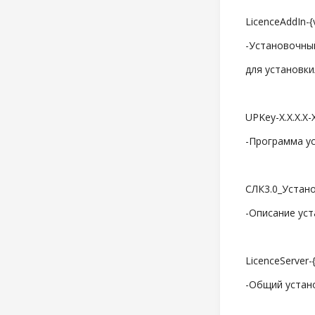
LicenceAddIn-{v
-Установочный
для установки/
UPKey-X.X.X.X-X
-Программа уст
СЛК3.0_Установ
-Описание уста
LicenceServer-{v
-Общий установ