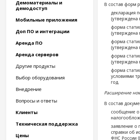
Демоматериалы и
В состав форм 
демодоступ
декларация п
(утверждена 
Мобильные приложения
форма статис
Доп ПО и интеграции
(утверждена 
форма статис
Аренда ПО
(утверждена 
Аренда серверов
форма статис
(утверждена 
Другие продукты
форма статис
условиями тр
Выбор оборудования
год.
Внедрение
Расширение ном
Вопросы и ответы
В состав докуме
сообщение о 
Клиенты
налогообложе
Техническая поддержка
заявление о 
справки об и
Цены
ФНС России 0