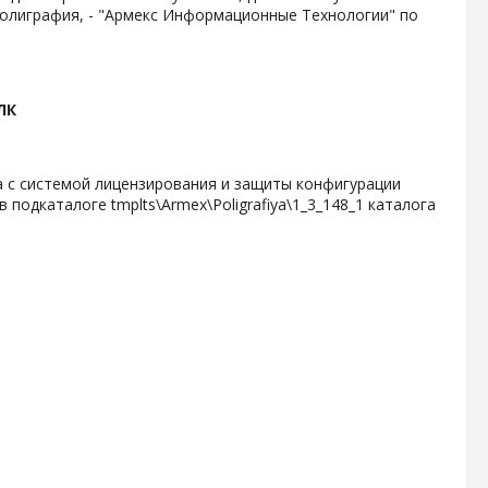
олиграфия, - "Армекс Информационные Технологии" по
ЛК
та с системой лицензирования и защиты конфигурации
 подкаталоге tmplts\Armex\Poligrafiya\1_3_148_1 каталога