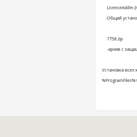
LicenceAddIn-{ve
-Общий установ
7758.zip
-архив с защищ
Установка всех 
%ProgramFiles%>