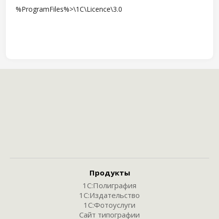
%ProgramFiles%>\1C\Licence\3.0
Продукты
1С:Полиграфия
1С:Издательство
1С:Фотоуслуги
Сайт типографии