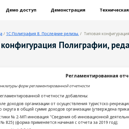
Демо доступ
Демонстрация
Техническа
ца
/
1С:Полиграфия 8. Последние релизы.
/ Типовая конфигурация 
 конфигурация Полиграфии, редак
Регламентированная отч
нклатуры форм регламентированной отчетности
регламентированной отчетности добавлены:
оле доходов организации от осуществления туристско-рекреац
 округа в общей сумме доходов организации (утверждена прика
тики № 2-МП инновация "Сведения об инновационной деятельно
9 № 825) (форма применяется начиная с отчета за 2019 год);