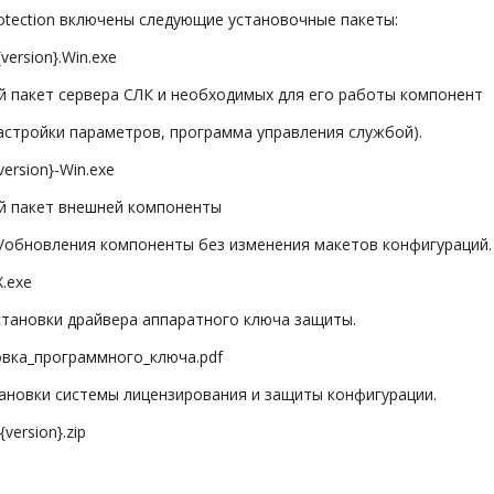
otection включены следующие установочные пакеты:
ersion}.Win.exe
пакет сервера СЛК и необходимых для его работы компонент
тройки параметров, программа управления службой).
ersion}-Win.exe
 пакет внешней компоненты
обновления компоненты без изменения макетов конфигураций
.exe
ановки драйвера аппаратного ключа защиты.
ка_программного_ключа.pdf
новки системы лицензирования и защиты конфигурации.
ersion}.zip