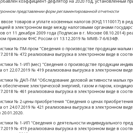
обавлен коэффициент-дефлятор на 2020 год, установленный при
тронном представлении форм регламентированной отчетности
 ввозе товаров и уплате косвенных налогов (КНД 1110017) в ре
цией в электронном виде между налоговыми органами государс
ов от 11 декабря 2009 года (Подписан в г. Москве 08.10.2014) 
ном приказом ФНС России от 13.12.2019 № ММВ-7-6/634@.
истики № ПМ-пром "Сведения о производстве продукции малым п
07.2018 № 472 реализована выгрузка в электронном виде в соотв
стики № 1-ИП (мес) "Сведения о производстве продукции инди
а от 22.07.2019 № 419 реализована выгрузка в электронном виде
истики № ДАП-ПМ "Обследование деловой активности малых п
обеспечение электрической энергией, газом и паром, кондицио
07.2018 № 461 реализована выгрузка в электронном виде в соотв
стики № 2-цены приобретения "Сведения о ценах приобретения
а от 24.07.2019 № 421 реализована выгрузка в электронном виде
20.01.2020.
стики № 1-ИП "Сведения о деятельности индивидуального пред
07.2019 № 419 реализована выгрузка в электронном виде в соот