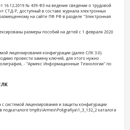
 16.12.2019 № 439-ФЗ на ведение сведении о трудовой
нт СТД-Р, доступный в составе журнала электронных
размещенному на сайте ПФ РФ в разделе "Электронная
ексированы размеры пособий на детей с 1 февраля 2020
мой лицензирования конфигурации (далее СЛК 3.0).
ходимо провести замену ключей, для этого нужно
олиграфия, - "Армекс Информационные Технологии" по
СЛК
та с системой лицензирования и защиты конфигурации
 подкаталоге tmplts\Armex\Poligrafiya\1_3_132_2 каталога