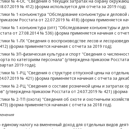
тики № 4-ОС "Сведения о текущих затратах на охрану окружающ
18.07.2019 № 412) (форма используется для отчета за 2019 год);
тики № 1-конъюнктура "Обследование конъюнктуры и деловой а
приказом Росстата от 22.07.2019 № 418) (форма применяется начи
тики № 1-конъюнктура (опт) "Обследование конъюнктуры и дел
стата от 27.08.2014 № 536) (форма применяется начиная с отчета
тики № 1-ЛХ "Сведения о воспроизводстве лесов и лесоразведе
 412) (форма применяется начиная с отчета за 2019 год);
тики № ЗП-физическая культура и спорт "Сведения о численнос
порта по категориям персонала" (утверждена приказом Росстата
вартал 2019 года);
тики № 1-РЦ "Сведения о структуре отпускной цены на отдельн
24.07.2019 № 421) (форма применяется начиная с отчета за декаб
тики № 2-РЦ "Сведения о составе розничной цены и затратах о
в" (утверждена приказом Росстата от 24.07.2019 № 421) (форма 
тики № 2-ТП (охота) "Сведения об охоте и охотничьем хозяйств
 473) (форма применяется начиная с отчета за 2018 год).
менения
 единому налогу на вмененный доход для отдельных видов деят