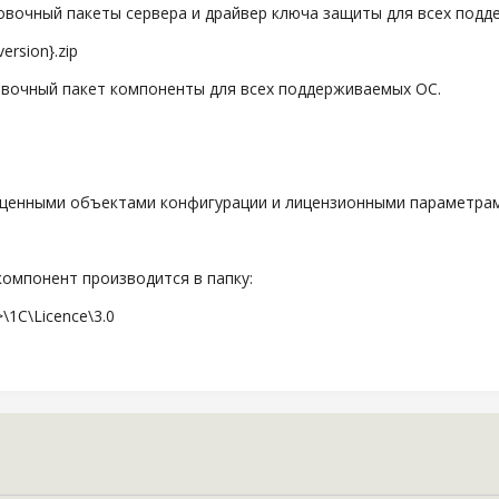
очный пакеты сервера и драйвер ключа защиты для всех подд
rsion}.zip
очный пакет компоненты для всех поддерживаемых ОС.
енными объектами конфигурации и лицензионными параметра
компонент производится в папку:
\1C\Licence\3.0