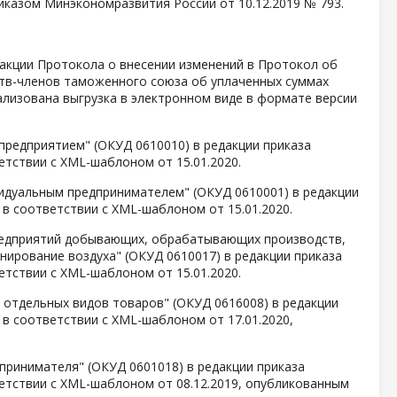
казом Минэкономразвития России от 10.12.2019 № 793.
дакции Протокола о внесении изменений в Протокол об
тв-членов таможенного союза об уплаченных суммах
реализована выгрузка в электронном виде в формате версии
редприятием" (ОКУД 0610010) в редакции приказа
етствии с XML-шаблоном от 15.01.2020.
видуальным предпринимателем" (ОКУД 0610001) в редакции
 в соответствии с XML-шаблоном от 15.01.2020.
редприятий добывающих, обрабатывающих производств,
нирование воздуха" (ОКУД 0610017) в редакции приказа
етствии с XML-шаблоном от 15.01.2020.
 отдельных видов товаров" (ОКУД 0616008) в редакции
 в соответствии с XML-шаблоном от 17.01.2020,
принимателя" (ОКУД 0601018) в редакции приказа
ветствии с XML-шаблоном от 08.12.2019, опубликованным