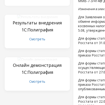
ММВ-7-3/414@ д
Изменения в элек
Для Заявления о
обмене информа
Результаты внедрения
косвенных налог
1С:Полиграфия
5.08, утвержден
Для формы стат
Смотреть
Росстата от 31.
Для формы стати
приказа Росстат
Для формы стат
Онлайн демонстрация
осуществляющих 
1С:Полиграфия
Росстата от 27.
Для формы стати
Смотреть
приказа Росстат
опубликованным 
Для формы стати
Росстата от 22.