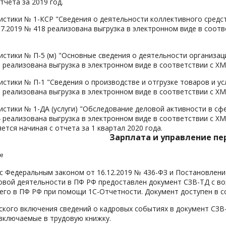
отчета за 2019 год.
стики № 1-КСР "Сведения о деятельности коллективного средст
07.2019 № 418 реализована выгрузка в электронном виде в соот
стики № П-5 (м) "Основные сведения о деятельности организаци
9 реализована выгрузка в электронном виде в соответствии с XM
стики № П-1 "Сведения о производстве и отгрузке товаров и усл
9 реализована выгрузка в электронном виде в соответствии с XM
стики № 1-ДА (услуги) "Обследование деловой активности в сфе
4 реализована выгрузка в электронном виде в соответствии с XM
тся начиная с отчета за 1 квартал 2020 года.
Зарплата и управление пе
я
с Федеральным законом от 16.12.2019 № 436-ФЗ и Постановлени
овой деятельности в ПФ РФ предоставлен документ СЗВ-ТД с в
его в ПФ РФ при помощи 1С-Отчетности. Документ доступен в с
ского включения сведений о кадровых событиях в документ СЗ
включаемые в трудовую книжку.