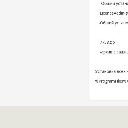
-Общий установ
LicenceAddIn-{ve
-Общий установ
7758.zip
-архив с защищ
Установка всех 
%ProgramFiles%>