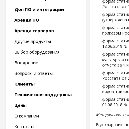
форма статис
Росстата от 
Доп ПО и интеграции
форма статис
Аренда ПО
(утверждена 
форма статис
Аренда серверов
приказом Рос
форма статис
Другие продукты
18.06.2019 №
Выбор оборудования
форма статис
культуры и с
Внедрение
отчета за 1 к
форма статис
Вопросы и ответы
Росстата от 
Клиенты
форма статис
видов товаро
Техническая поддержка
форма статис
01.08.2018 №
Цены
Методические из
О компании
В декларацию по
Контакты