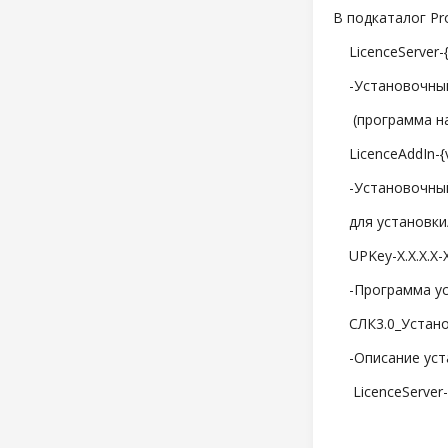
В подкаталог Pr
LicenceServer-{v
-Установочный 
(программа нас
LicenceAddIn-{v
-Установочный
для установки/
UPKey-X.X.X.X-X
-Программа уст
СЛК3.0_Установ
-Описание уста
LicenceServer-{v