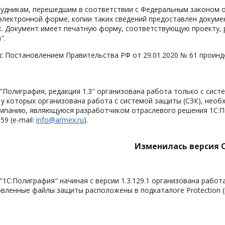
удникам, перешедшим в соответствии с Федеральным законом от
электронной форме, копии таких сведений предоставлен докуме
к. Документ имеет печатную форму, соответствующую проекту, 
".
с Постановлением Правительства РФ от 29.01.2020 № 61 проинд
"Полиграфия, редакция 1.3" организована работа только с систе
у которых организована работа с системой защиты (СЗК), необ
омпанию, являющуюся разработчиком отраслевого решения 1С:П
659 (е-mail:
info@armex.ru
).
Изменилась версия 
"1С:Полиграфия" начиная с версии 1.3.129.1 организована рабо
новленные файлы защиты расположены в подкаталоге Protection (в