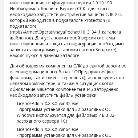
лицензирования конфигурации версии 2.0.10.190.
Необходимо обновить Версию СЛК. Для этого
необходимо запустить дистрибутив защиты СЛК 2.0,
который находится в подкаталоге Protection (В
подкаталоге
tmplts\Armex\OperativnayaPechat\10_3_34_1 каталога
шаблонов). Для установки новой версии системы
лицензирования и защиты конфигурации необходимо
запустить программу установки (LicenceSetup.exe),
находящуюся в данном каталоге.
Для обновления компоненты СЛК до единой версии во
всех информационных базах 1С:Предприятия (как
файловых, так и клиент-серверных), используемых на
целевом компьютере, а также в ситуациях когда
обновление макетов компоненты в ИБ затруднено
необходимо запустить файлы установки:
LicenceAddIn-X.X.X.X-win32.exe
- программа установки для 32-разрядных ОС
Windows (используется для файловых ИБ и 32-
разрядного сервера 1С)
LicenceAddIn-X.X.X.X-win64.exe
- программа установки для 64-разрядных ОС