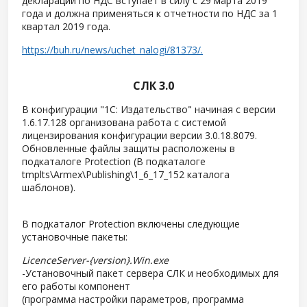
декларации по НДС вступает в силу с 29 марта 2019
года и должна применяться к отчетности по НДС за 1
квартал 2019 года.
https://buh.ru/news/uchet_nalogi/81373/.
СЛК 3.0
В конфигурации "1С: Издательство" начиная с версии
1.6.17.128 организована работа с системой
лицензирования конфигурации версии 3.0.18.8079.
Обновленные файлы защиты расположены в
подкаталоге Protection (В подкаталоге
tmplts\Armex\Publishing\1_6_17_152 каталога
шаблонов).
В подкаталог Protection включены следующие
установочные пакеты:
LicenceServer-{version}.Win.exe
-Установочный пакет сервера СЛК и необходимых для
его работы компонент
(программа настройки параметров, программа