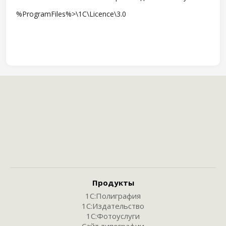
%ProgramFiles%>\1C\Licence\3.0
Продукты
1С:Полиграфия
1С:Издательство
1С:Фотоуслуги