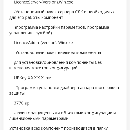
LicenceServer-{version}.Win.exe
-Установочный пакет сервера СЛК и необходимых
для его работы компонент
(программа настройки параметров, программа
управления службой).
LicenceAddIn-{version}-Win.exe
-Установочный пакет внешней компоненты
для установки/обновления компоненты без
изменения макетов конфигураций.
UPKey-X.X.X.X-X.exe
-Программа установки драйвера аппаратного ключа
защиты.
377C.zip
-архив с защищенными объектами конфигурации и
лицензионными параметрами
Установка всех компонент производится в папку: