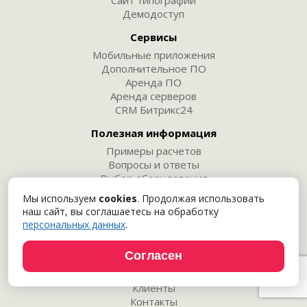
Сайт типографии
Демодоступ
Сервисы
Мобильные приложения
Дополнительное ПО
Аренда ПО
Аренда серверов
CRM Битрикс24
Полезная информация
Примеры расчетов
Вопросы и ответы
Выбор оборудования
Внедрение
Мы используем
cookies
. Продолжая использовать
Техническая поддержка
наш сайт, вы соглашаетесь на обработку
персональных данных
.
Компания
Наши сайты
Согласен
Новости
Мероприятия
Клиенты
Контакты