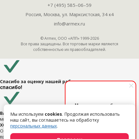
+7 (495) 585–06–59
Россия, Москва, ул. Марксистская, 34 к4
info@armex.ru
© Armex, ООО «АПП» 1999-
2026
Все права защищены. Все торговые марки являются
собственностью их правообладателей.
Спасибо за оценку нашей работы
спасибо!
Менеджер по работе с
клиентами
ВАША ЗАЯВКА УСПЕШНО ОТПРАВЛЕНА
Мы используем
cookies
. Продолжая использовать
Поможем с выбором ПО,
мы свяжемся с Вами в ближайшее время.
наш сайт, вы соглашаетесь на обработку
дадим удаленный демо-
ХОТИТЕ ОБСУДИТЬ СВОЙ ПРОЕКТ?
персональных данных
.
доступ, расскажем об
Оставьте свои данные и мы свяжемся с Вами в ближайшее
услугах. Обращайтесь!
время.