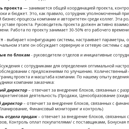
ь проекта
— занимается общей координацией проекта, контрол
оки и бюджет. Это, как правило, сотрудник уполномоченный при
бизнес-процессы компании и авторитетен среди коллег. Эта ро
 уставе проекта. Руководитель проекта должен активно взаим
ени. Работа по проекту занимает 30-50% его рабочего времени
ст
- выбирает конфигурацию системы, настраивает параметры, 
ачальном этапе он обсуждает серверную и сетевую системы с а
ые по блокам
- руководители отделов и инициативные сотруд
бсуждения с сотрудниками для определения оптимальной настро
обследовании с предложениями по улучшению. Количественный 
границ проекта и масштаба компании. По нашему опыту ведени
дники компании заказчика:
ий директор
– отвечает за внедрение блоков, связанных с ра
аркетинговая деятельность (Продажи, Ценообразование (скидки
 директор
– отвечает за внедрение блоков, связанных с фина
Планирование, Финансовый мониторинг и контроль)
ль отдела продаж
– отвечает за внедрение блоков, связанных 
зов, Контроль оплат покупателями/ с поставщиками, Бонусная