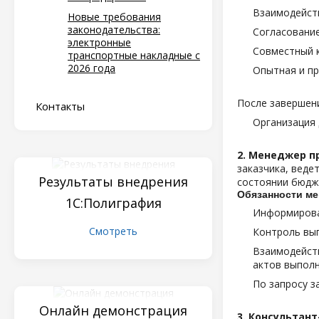
Взаимодейств
Новые требования
законодательства:
Согласование
электронные
Совместный 
транспортные накладные с
2026 года
Опытная и пр
После завершени
Контакты
Организация 
2. Менеджер п
заказчика, веде
Результаты внедрения
состоянии бюдж
Обязанности ме
1С:Полиграфия
Информирова
Смотреть
Контроль вып
Взаимодейств
актов выпол
По запросу з
Онлайн демонстрация
3. Консультан