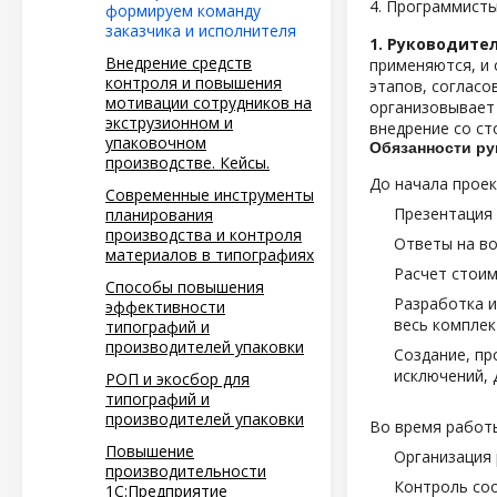
4. Программист
формируем команду
заказчика и исполнителя
1. Руководите
Внедрение средств
применяются, и 
контроля и повышения
этапов, согласо
мотивации сотрудников на
организовывает 
экструзионном и
внедрение со ст
упаковочном
Обязанности ру
производстве. Кейсы.
До начала проек
Современные инструменты
Презентация 
планирования
производства и контроля
Ответы на в
материалов в типографиях
Расчет стои
Способы повышения
Разработка и
эффективности
весь комплек
типографий и
производителей упаковки
Создание, пр
исключений, 
РОП и экосбор для
типографий и
производителей упаковки
Во время работы
Повышение
Организация 
производительности
Контроль со
1С:Предприятие