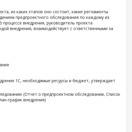
кта, из каких этапов оно состоит, какие регламенты
едением предпроектного обследования по каждому из
В процессе внедрения, руководитель проекта
ндой внедрения, взаимодействует с ответственными за
ания
едрения 1С, необходимые ресурсы и бюджет, утверждает
следованию (Отчет о предпроектном обследовании, Список
лан-график внедрения)