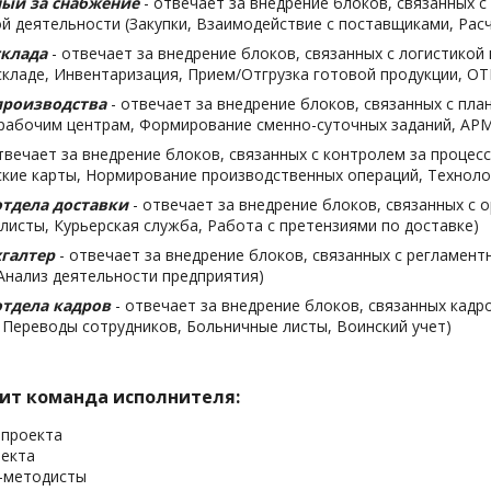
ный за снабжение
- отвечает за внедрение блоков, связанных с
й деятельности (Закупки, Взаимодействие с поставщиками, Рас
склада
- отвечает за внедрение блоков, связанных с логистикой
складе, Инвентаризация, Прием/Отгрузка готовой продукции, ОТ
производства
- отвечает за внедрение блоков, связанных с пл
рабочим центрам, Формирование сменно-суточных заданий, АРМ
твечает за внедрение блоков, связанных с контролем за процес
кие карты, Нормирование производственных операций, Техноло
тдела доставки
- отвечает за внедрение блоков, связанных с о
исты, Курьерская служба, Работа с претензиями по доставке)
галтер
- отвечает за внедрение блоков, связанных с регламент
Анализ деятельности предприятия)
тдела кадров
- отвечает за внедрение блоков, связанных кад
 Переводы сотрудников, Больничные листы, Воинский учет)
оит команда исполнителя:
 проекта
оекта
ы-методисты