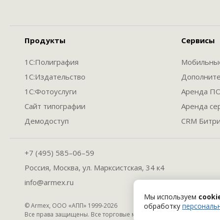
Продукты
Сервисы
1С:Полиграфия
Мобильны
1С:Издательство
Дополнит
1С:Фотоуслуги
Аренда П
Сайт типографии
Аренда се
Демодоступ
CRM Битри
+7 (495) 585–06–59
Россия, Москва, ул. Марксистская, 34 к4
info@armex.ru
Мы используем
cooki
обработку
персональ
© Armex, ООО «АПП» 1999-
2026
Все права защищены. Все торговые марки являются собственнос