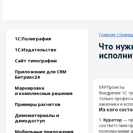
Главная страни
1С:Полиграфия
Что нуж
1С:Издательство
исполни
Сайт типографии
Приложение для CRM
Битрикс24
ERP
Проекты
Маркировка
Внедрение 1С тр
и комплексные решения
только професс
Примеры расчетов
заказчика и исп
Из кого сост
Демоматериалы и
1.
Куратор
— пр
демодоступ
соответствия пр
полномочиями д
Мобильные приложения