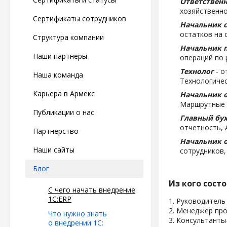
Ответствен
хозяйственно
Сертификаты сотрудников
Начальник 
остатков на 
Структура компании
Начальник 
Наши партнеры
операций по 
Технолог
- о
Наша команда
Технологичес
Карьера в Армекс
Начальник о
Маршрутные л
Публикации о нас
Главный бух
отчетность, 
Партнерство
Начальник о
Наши сайты
сотрудников,
Блог
Из кого сост
С чего начать внедрение
1C:ERP
1. Руководитель
2. Менеджер пр
Что нужно знать
3. Консультант
о внедрении 1С: