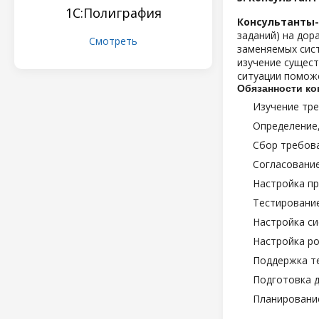
1С:Полиграфия
Консультанты
заданий) на дор
Смотреть
заменяемых сист
изучение сущест
ситуации поможе
Обязанности ко
Изучение тре
Определение,
Сбор требова
Согласование
Настройка пр
Тестирование
Настройка си
Настройка ро
Поддержка те
Подготовка д
Планирование