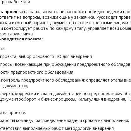
ы-разработчики
ль проекта
на начальном этапе расскажет порядок ведения прое
ответит на вопросы, возникающие у заказчика. Руководит пров
вывая итоговый вариант документов с ответственными лицами. 
и контролирует работы по каждому этапу, управляет всей кома
ороны заказчика.
ководителя проекта:
та:
проекта, выбор основного ПО для внедрения
опросы, возникающие при обсуждении предпроектного обследов
мости предпроектного обследования
 контроль предпроектного обследования: определяет этапы вн
т документов;
оверка, коррекция и сдача документации по предпроектному об
Документооборот и бизнес-процессы, Калькуляция внедрения, П
 на проекте:
работы команды: распределение задач и сроков их выполнения;
ответствия выполняемых работ методологии внедрения;