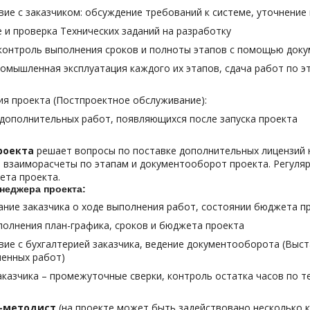
ие с заказчиком: обсуждение требований к системе, уточнение
 и проверка Технических заданий на разработку
контроль выполнения сроков и полноты этапов с помощью доку
омышленная эксплуатация каждого их этапов, сдача работ по эт
я проекта (Постпроектное обслуживание):
дополнительных работ, появляющихся после запуска проекта
роекта
решает вопросы по поставке дополнительных лицензий н
т взаиморасчеты по этапам и документооборот проекта. Регуля
ета проекта.
неджера проекта:
ние заказчика о ходе выполнения работ, состоянии бюджета п
олнения план-графика, сроков и бюджета проекта
ие с бухгалтерией заказчика, ведение документооборота (Выст
ненных работ)
аказчика – промежуточные сверки, контроль остатка часов по т
т-методист
(на проекте может быть задействовано несколько 