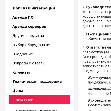
2.
Руководител
Доп ПО и интеграции
контролирует ср
хорошо знающий 
Аренда ПО
документально в
достаточно врем
Аренда серверов
3.
IT-специали
Другие продукты
проблемы. На н
Выбор оборудования
4.
Ответственн
автоматизации.
Внедрение
Они проводят о
предпроектном 
Вопросы и ответы
зависимости от 
следующие сотру
Клиенты
Коммерческ
Техническая поддержка
продажами, м
Финансовый
Цены
Финансовое 
О компании
Руководите
Расчеты зака
Сертификаты и статусы