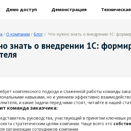
Демо доступ
Демонстрация
Техническа
ца
/
О компании
/
Блог
/ Что нужно знать о внедрении 1С: форми
но знать о внедрении 1С: форми
теля
ебует комплексного подхода и слаженной работы команды заказ
иональными навыками, но и умением эффективно взаимодействов
олнителя, и какие задачи перед ними стоят, читайте в нашей стат
оит команда заказчика:
едставитель руководства, участвующий в принятии ключевых ре
оекта стратегическим целям компании. Чаще всего это
собств
ля организации сотрудников компании.