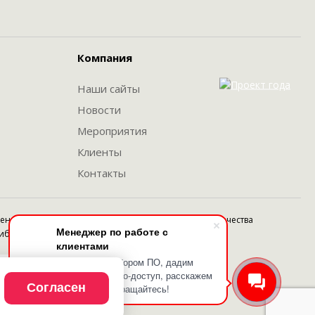
Компания
Наши сайты
Новости
Мероприятия
Клиенты
Контакты
денциальности
Возврат
Карта сайта
Служба качества
Менеджер по работе с
ибке
клиентами
Поможем с выбором ПО, дадим
удаленный демо-доступ, расскажем
Согласен
об услугах. Обращайтесь!