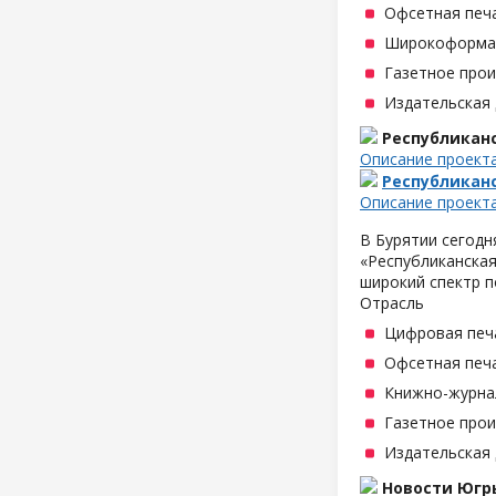
Офсетная печ
Широкоформат
Газетное про
Издательская
Республикан
Описание проект
Республикан
Описание проект
В Бурятии сегодн
«Республиканская
широкий спектр п
Отрасль
Цифровая печ
Офсетная печ
Книжно-журна
Газетное про
Издательская
Новости Югр