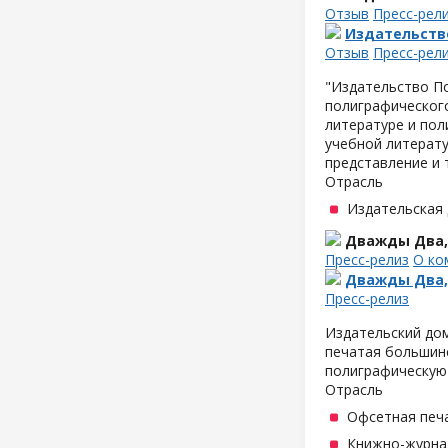
Отзыв
Пресс-рел
Издательств
Отзыв
Пресс-рел
"Издательство По
полиграфического
литературе и пол
учебной литерату
представление и 
Отрасль
Издательская
Дважды Два,
Пресс-релиз
О ко
Дважды Два,
Пресс-релиз
Издательский дом
печатая большинс
полиграфическую
Отрасль
Офсетная печ
Книжно-журна