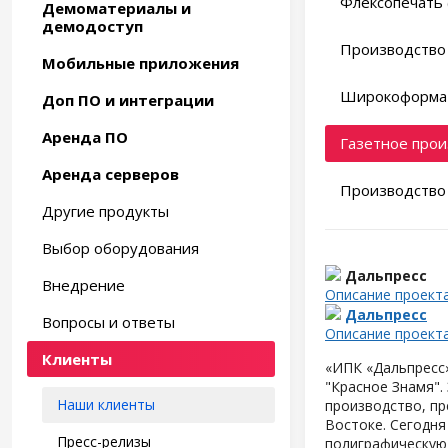
Флексопечать 
Демоматериалы и
демодоступ
Производство 
Мобильные приложения
Широкоформат
Доп ПО и интеграции
Аренда ПО
Газетное прои
Аренда серверов
Производство 
Другие продукты
Выбор оборудования
Дальпресс
Внедрение
Описание проект
Дальпресс
Вопросы и ответы
Описание проект
Клиенты
«ИПК «Дальпресс»
"Красное Знамя".
Наши клиенты
производство, пр
Востоке. Сегодня
Пресс-релизы
полиграфическую