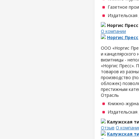
Газетное про
Издательская
Норгис Пресс
О компании
Норгис Пресс
ООО «Норгис Пре
и канцелярского 
визитницы - неп
«Норгис Пресс». 
товаров из разны
производство (по
обложек) позволя
престижным кате
Отрасль
Книжно-журна
Издательская
Калужская т
Отзыв
О компани
Калужская т