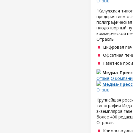
Отзыв
"Калужская типо
предприятием осн
полиграфическая 
плодотворный пут
коммерческой пе
Отрасль
Цифровая печ
Офсетная печ
Газетное про
Медиа-Пресс
Отзыв
О компани
Медиа-Пресс
Отзыв
Крупнейшая росси
типографии Изда
экземпляров газе
более 400 редакц
Отрасль
Книжно-журна