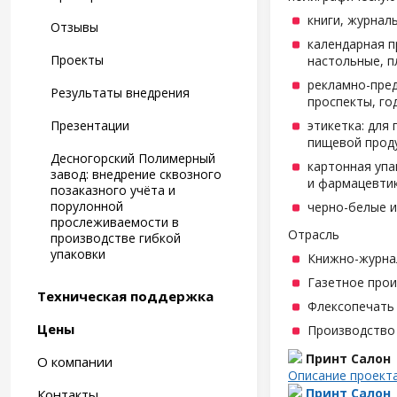
книги, журнал
Отзывы
календарная п
Проекты
настольные, п
рекламно-пред
Результаты внедрения
проспекты, год
Презентации
этикетка: для
пищевой проду
Десногорский Полимерный
картонная упа
завод: внедрение сквозного
и фармацевтик
позаказного учёта и
порулонной
черно-белые и
прослеживаемости в
Отрасль
производстве гибкой
упаковки
Книжно-журна
Газетное про
Техническая поддержка
Флексопечать 
Цены
Производство
Принт Салон
О компании
Описание проект
Принт Салон
Контакты