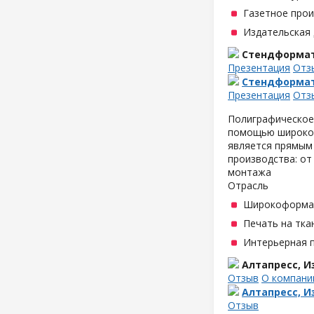
Газетное про
Издательская
Стендформа
Презентация
Отз
Стендформа
Презентация
Отз
Полиграфическое
помощью широкоф
является прямым
производства: от
монтажа
Отрасль
Широкоформат
Печать на тка
Интерьерная 
Алтапресс, 
Отзыв
О компани
Алтапресс, 
Отзыв