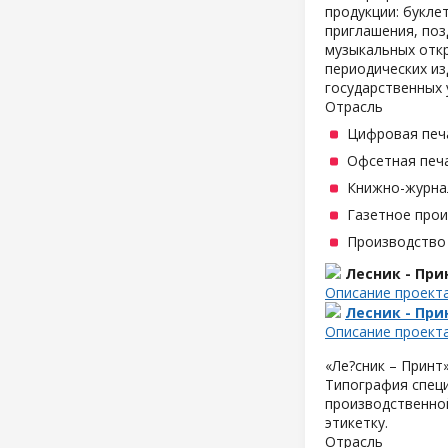
продукции: букле
приглашения, поз
музыкальных отк
периодических из
государственных 
Отрасль
Цифровая печ
Офсетная печ
Книжно-журна
Газетное про
Производство
Лесник - При
Описание проект
Лесник - При
Описание проект
«Ле?сник – Принт
Типография специ
производственной
этикетку.
Отрасль