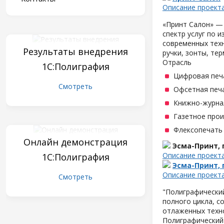
Описание проект
«Принт Салон» —
спектр услуг по 
современных техн
Результаты внедрения
ручки, зонты, те
Отрасль
1С:Полиграфия
Цифровая печ
Смотреть
Офсетная печ
Книжно-журна
Газетное про
Флексопечать 
Онлайн демонстрация
Эсма-Принт,
Описание проект
1С:Полиграфия
Эсма-Принт,
Описание проект
Смотреть
"Полиграфически
полного цикла, с
отлаженных техн
Полиграфический