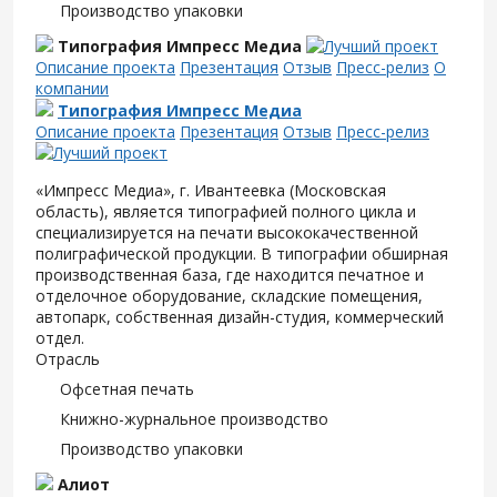
Производство упаковки
Типография Импресс Медиа
Описание проекта
Презентация
Отзыв
Пресс-релиз
О
компании
Типография Импресс Медиа
Описание проекта
Презентация
Отзыв
Пресс-релиз
«Импресс Медиа», г. Ивантеевка (Московская
область), является типографией полного цикла и
специализируется на печати высококачественной
полиграфической продукции. В типографии обширная
производственная база, где находится печатное и
отделочное оборудование, складские помещения,
автопарк, собственная дизайн-студия, коммерческий
отдел.
Отрасль
Офсетная печать
Книжно-журнальное производство
Производство упаковки
Алиот