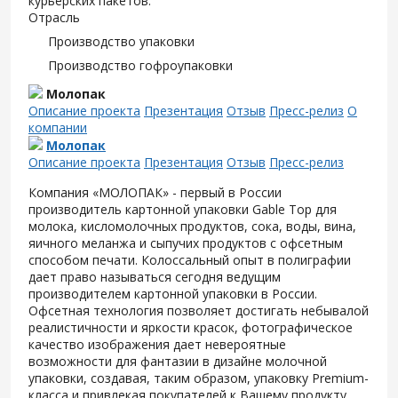
курьерских пакетов.
Отрасль
Производство упаковки
Производство гофроупаковки
Молопак
Описание проекта
Презентация
Отзыв
Пресс-релиз
О
компании
Молопак
Описание проекта
Презентация
Отзыв
Пресс-релиз
Компания «МОЛОПАК» - первый в России
производитель картонной упаковки Gable Top для
молока, кисломолочных продуктов, сока, воды, вина,
яичного меланжа и сыпучих продуктов с офсетным
способом печати. Колоссальный опыт в полиграфии
дает право называться сегодня ведущим
производителем картонной упаковки в России.
Офсетная технология позволяет достигать небывалой
реалистичности и яркости красок, фотографическое
качество изображения дает невероятные
возможности для фантазии в дизайне молочной
упаковки, создавая, таким образом, упаковку Premium-
класса и привлекая покупателей к Вашему продукту.