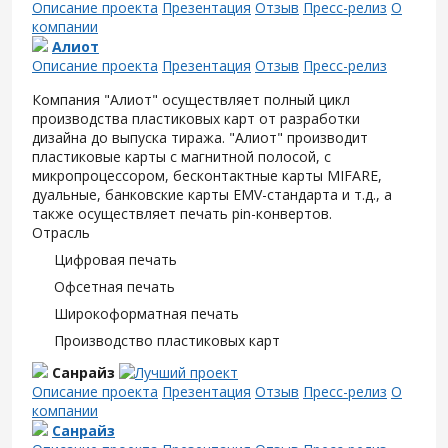
Описание проекта
Презентация
Отзыв
Пресс-релиз
О
компании
Алиот
Описание проекта
Презентация
Отзыв
Пресс-релиз
Компания "Алиот" осуществляет полный цикл
производства пластиковых карт от разработки
дизайна до выпуска тиража. "Алиот" производит
пластиковые карты с магнитной полосой, с
микропроцессором, бесконтактные карты MIFARE,
дуальные, банковские карты EMV-стандарта и т.д., а
также осуществляет печать pin-конвертов.
Отрасль
Цифровая печать
Офсетная печать
Широкоформатная печать
Производство пластиковых карт
Санрайз
Описание проекта
Презентация
Отзыв
Пресс-релиз
О
компании
Санрайз