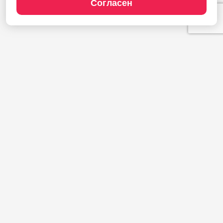
Согласен
Продукты
1С:Полиграфия
1С:Издательство
1С:Фотоуслуги
Сайт типографии
Демодоступ
Сервисы