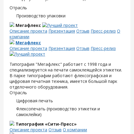
Отрасль
Производство упаковки
Мегафлекс
Описание проекта
Презентация
Отзыв
Пресс-релиз
О
компании
Мегафлекс
Описание проекта
Презентация
Отзыв
Пресс-релиз
Типография "Мегафлекс" работает с 1998 года и
специализируется на печати самоклеящейся этикетки.
В парке типографии работают флексографская и
цифровая печатная техника, имеется большой парк
отделочного оборудования.
Отрасль
Цифровая печать
Флексопечать (производство этикетки и
самоклейки)
Типография «Сити-Пресс»
Описание проекта
Отзыв
О компании