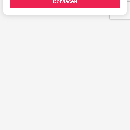
Согласен
Продукты
1С:Полиграфия
1С:Издательство
1С:Фотоуслуги
Сайт типографии
Демодоступ
Сервисы