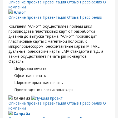
Описание проекта
Презентация
Отзыв
Пресс-релиз
О
компании
Алиот
Описание проекта
Презентация
Отзыв
Пресс-релиз
Компания "Алиот" осуществляет полный цикл
производства пластиковых карт от разработки
дизайна до выпуска тиража. "Алиот" производит
пластиковые карты с магнитной полосой, с
микропроцессором, бесконтактные карты MIFARE,
дуальные, банковские карты EMV-стандарта и т.д., а
также осуществляет печать pin-конвертов.
Отрасль
Цифровая печать
Офсетная печать
Широкоформатная печать
Производство пластиковых карт
Санрайз
Описание проекта
Презентация
Отзыв
Пресс-релиз
О
компании
Санрайз