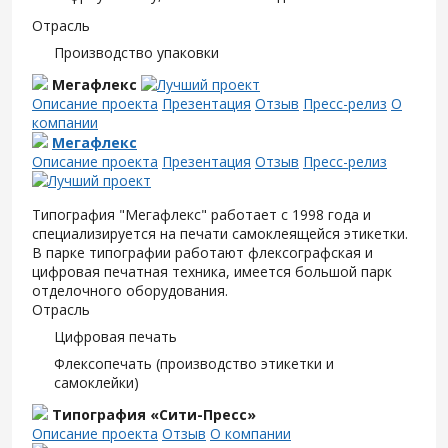
Отрасль
Производство упаковки
Мегафлекс
Описание проекта
Презентация
Отзыв
Пресс-релиз
О
компании
Мегафлекс
Описание проекта
Презентация
Отзыв
Пресс-релиз
Типография "Мегафлекс" работает с 1998 года и
специализируется на печати самоклеящейся этикетки.
В парке типографии работают флексографская и
цифровая печатная техника, имеется большой парк
отделочного оборудования.
Отрасль
Цифровая печать
Флексопечать (производство этикетки и
самоклейки)
Типография «Сити-Пресс»
Описание проекта
Отзыв
О компании