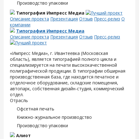
Производство упаковки
Типография Импресс Медиа
Описание проекта
Презентация
Отзыв
Пресс-релиз
О
компании
Типография Импресс Медиа
Описание проекта
Презентация
Отзыв
Пресс-релиз
«Импресс Медиа», г. Ивантеевка (Московская
область), является типографией полного цикла и
специализируется на печати высококачественной
полиграфической продукции. В типографии обширная
производственная база, где находится печатное и
отделочное оборудование, складские помещения,
автопарк, собственная дизайн-студия, коммерческий
отдел.
Отрасль
Офсетная печать
Книжно-журнальное производство
Производство упаковки
Алиот