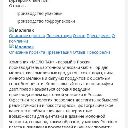
курьерских пакетов.
Отрасль
Производство упаковки
Производство гофроупаковки
Молопак
Описание проекта
Презентация
Отзыв
Пресс-релиз
О
компании
Молопак
Описание проекта
Презентация
Отзыв
Пресс-релиз
Компания «МОЛОПАК» - первый в России
производитель картонной упаковки Gable Top для
молока, кисломолочных продуктов, сока, воды, вина,
яичного меланжа и сыпучих продуктов с офсетным
способом печати. Колоссальный опыт в полиграфии
дает право называться сегодня ведущим
производителем картонной упаковки в России.
Офсетная технология позволяет достигать небывалой
реалистичности и яркости красок, фотографическое
качество изображения дает невероятные
возможности для фантазии в дизайне молочной
упаковки, создавая, таким образом, упаковку Premium-
класса и привлекая покупателей к Вашему продукту.