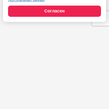
Согласен
Продукты
1С:Полиграфия
1С:Издательство
1С:Фотоуслуги
Сайт типографии
Демодоступ