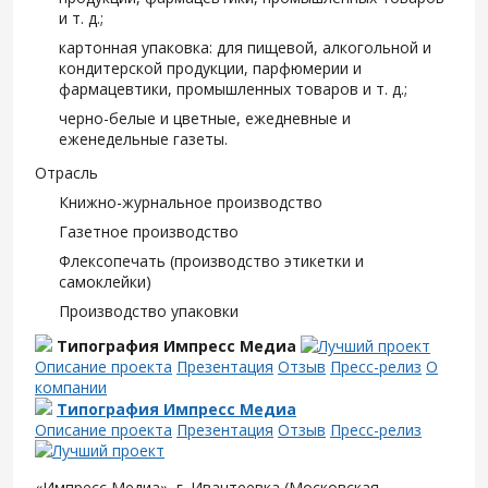
и т. д.;
картонная упаковка: для пищевой, алкогольной и
кондитерской продукции, парфюмерии и
фармацевтики, промышленных товаров и т. д.;
черно-белые и цветные, ежедневные и
еженедельные газеты.
Отрасль
Книжно-журнальное производство
Газетное производство
Флексопечать (производство этикетки и
самоклейки)
Производство упаковки
Типография Импресс Медиа
Описание проекта
Презентация
Отзыв
Пресс-релиз
О
компании
Типография Импресс Медиа
Описание проекта
Презентация
Отзыв
Пресс-релиз
«Импресс Медиа», г. Ивантеевка (Московская