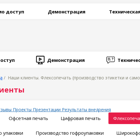
о доступ
Демонстрация
Техническа
оступ
Демонстрация
Техниче
ца
/ Наши клиенты. Флексопечать (производство этикетки и самок
иенты
тзывы
Проекты
Презентации
Результаты внедрения
Офсетная печать
Цифровая печать
Флексопеча
 упаковки
Производство гофроупаковки
Широкофо