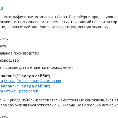
н
та
 полиграфическая компания в Санкт-Петербурге, предлагающая
укции с использованием современных технологий печати. Ассор
 подарочные наборы, ёлочные шары и фирменную упаковку.
чать
чать
альное производство
оизводство
 (производство этикетки и самоклейки)
валон" ("Триада лейбл")
та
Отзыв
Пресс-релиз
О компании
валон" ("Триада лейбл")
та
Отзыв
Пресс-релиз
н»( Триада Лэйбл) изготовляет качественные самоклеящейся эт
тва самоклеящихся этикеток с 2006 года. За несколько лет ее 
чать