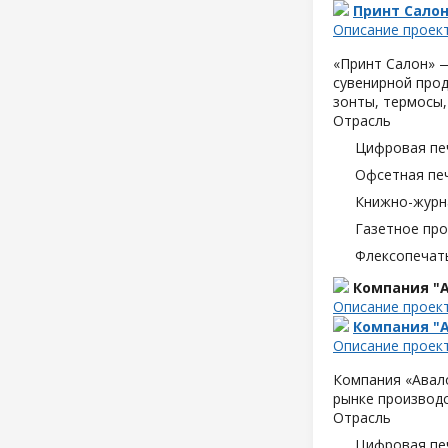
Принт Сало
Описание проек
«Принт Салон» —
сувенирной прод
зонты, термосы,
Отрасль
Цифровая пе
Офсетная пе
Книжно-журн
Газетное пр
Флексопечать
Компания "А
Описание проек
Компания "А
Описание проек
Компания «Авало
рынке производс
Отрасль
Цифровая пе