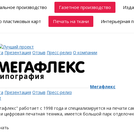
альное производство
Газетное производство
Изда
 пластиковых карт
Печать на ткани
Интерьерная п
та
Презентация
Отзыв
Пресс-релиз
О компании
Мегафлекс
та
Презентация
Отзыв
Пресс-релиз
афлекс" работает с 1998 года и специализируется на печати с
и цифровая печатная техника, имеется большой парк отделочн
чать