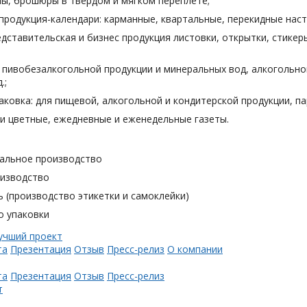
лы, брошюры в твердом и мягком переплете;
продукция-календари: карманные, квартальные, перекидные наст
дставительская и бизнес продукция листовки, открытки, стикеры
я пивобезалкогольной продукции и минеральных вод, алкогольн
.;
аковка: для пищевой, алкогольной и кондитерской продукции, п
и цветные, ежедневные и еженедельные газеты.
альное производство
оизводство
 (производство этикетки и самоклейки)
о упаковки
та
Презентация
Отзыв
Пресс-релиз
О компании
та
Презентация
Отзыв
Пресс-релиз