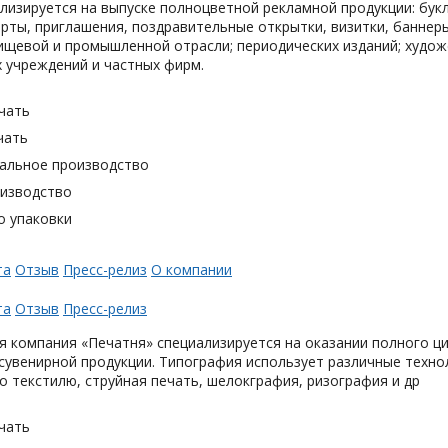
лизируется на выпуске полноцветной рекламной продукции: букл
рты, приглашения, поздравительные открытки, визитки, баннер
ищевой и промышленной отрасли; периодических изданий; худож
 учреждений и частных фирм.
чать
чать
альное производство
оизводство
о упаковки
та
Отзыв
Пресс-релиз
О компании
та
Отзыв
Пресс-релиз
 компания «Печатня» специализируется на оказании полного ци
увенирной продукции. Типография использует различные техно
о текстилю, струйная печать, шелокграфия, ризография и др
чать