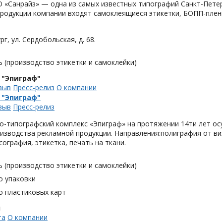
«Санрайз» — одна из самых известных типографий Санкт-Петер
родукции компании входят самоклеящиеся этикетки, БОПП-плен
рг, ул. Сердобольская, д. 68.
 (производство этикетки и самоклейки)
 "Эпиграф"
зыв
Пресс-релиз
О компании
 "Эпиграф"
зыв
Пресс-релиз
о-типографский комплекс «Эпиграф» на протяжении 14ти лет ос
изводства рекламной продукции. Направления:полиграфия от виз
сография, этикетка, печать на ткани.
 (производство этикетки и самоклейки)
о упаковки
о пластиковых карт
н
та
О компании