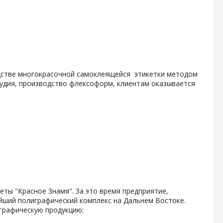
одстве многокрасочной самоклеящейся этикетки методом
тудия, производство флексоформ, клиентам оказывается
зеты "Красное Знамя". За это время предприятие,
ейший полиграфический комплекс на Дальнем Востоке.
графическую продукцию: