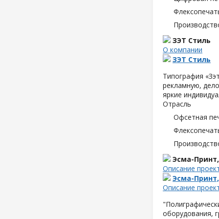
Флексопечать
Производств
ЗЭТ Стиль
О компании
ЗЭТ Стиль
Типография «Зэт
рекламную, дело
яркие индивидуа
Отрасль
Офсетная пе
Флексопечать
Производств
Эсма-Принт
Описание проек
Эсма-Принт
Описание проек
"Полиграфическ
оборудования, 