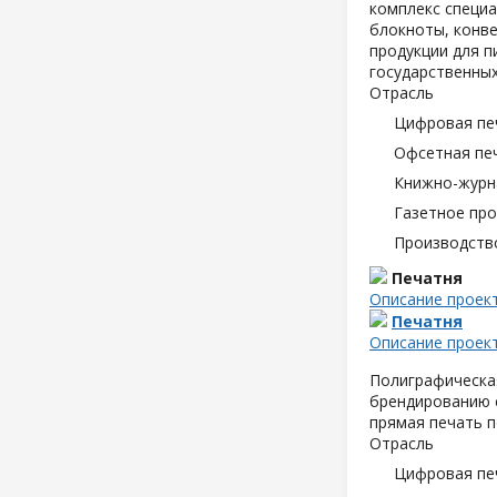
комплекс специа
блокноты, конве
продукции для п
государственных
Отрасль
Цифровая пе
Офсетная пе
Книжно-журн
Газетное пр
Производств
Печатня
Описание проек
Печатня
Описание проек
Полиграфическая
брендированию с
прямая печать п
Отрасль
Цифровая пе