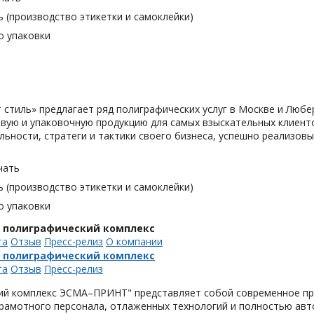
 (производство этикетки и самоклейки)
о упаковки
 cтиль» предлагает ряд полиграфических услуг в Москве и Любе
вую и упаковочную продукцию для самых взыскательных клиенто
льности, стратеги и тактики своего бизнеса, успешно реализо
чать
 (производство этикетки и самоклейки)
о упаковки
, полиграфический комплекс
та
Отзыв
Пресс-релиз
О компании
, полиграфический комплекс
та
Отзыв
Пресс-релиз
ий комплекс ЭСМА–ПРИНТ" представляет собой современное пре
грамотного персонала, отлаженных технологий и полностью ав