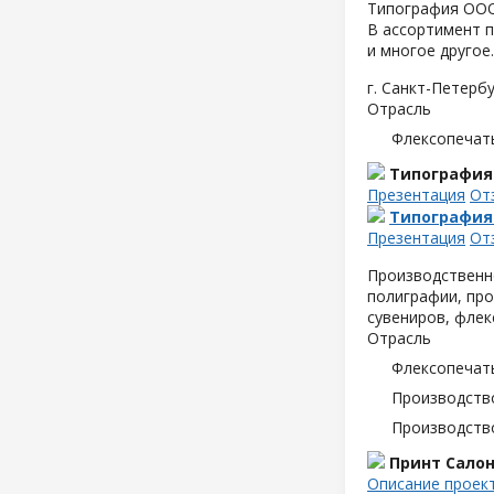
Типография ООО 
В ассортимент п
и многое другое.
г. Санкт-Петербу
Отрасль
Флексопечать
Типография
Презентация
От
Типография
Презентация
От
Производственн
полиграфии, про
сувениров, флек
Отрасль
Флексопечать
Производств
Производств
Принт Сало
Описание проек