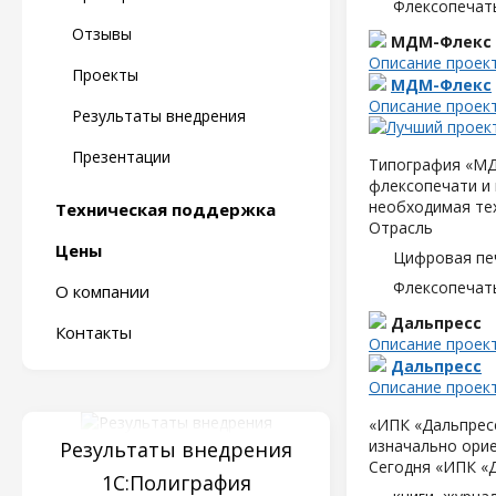
Флексопечать
Отзывы
МДМ-Флекс
Описание проек
Проекты
МДМ-Флекс
Описание проек
Результаты внедрения
Презентации
Типография «МД
флексопечати и 
необходимая те
Техническая поддержка
Отрасль
Цены
Цифровая пе
Флексопечать
О компании
Дальпресс
Контакты
Описание проек
Дальпресс
Описание проек
«ИПК «Дальпресс
изначально орие
Результаты внедрения
Сегодня «ИПК «
1С:Полиграфия