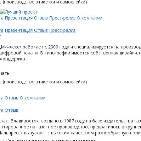
 (производство этикетки и самоклейки)
та
Презентация
Отзыв
Пресс-релиз
О компании
та
Презентация
Отзыв
Пресс-релиз
М-Флекс» работает с 2000 года и специализируется на произв
цифровой печати. В типографии имеется собственная дизайн-с
хподдержка.
чать
 (производство этикетки и самоклейки)
та
Отзыв
О компании
та
Отзыв
», г. Владивосток, создано в 1987 году на базе издательства га
нтированное на газетное производство, превратилось в крупн
Дальпресс» выпускает с высоким качеством разнообразную поли