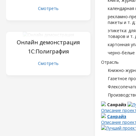
книги, журна
Смотреть
календарная 
рекламно-пре
пакеты и т. д;
этикетка: дл
товаров и т. д
Онлайн демонстрация
картонная уп
1С:Полиграфия
черно-белые 
Отрасль
Смотреть
Книжно-журн
Газетное пр
Флексопечать
Производств
Санрайз
Описание проек
Санрайз
Описание проек