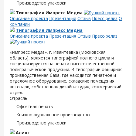
Производство упаковки
Типография Импресс Медиа
Описание проекта
Презентация
Отзыв
Пресс-релиз
О
компании
Типография Импресс Медиа
Описание проекта
Презентация
Отзыв
Пресс-релиз
«Импресс Медиа», г. Ивантеевка (Московская
область), является типографией полного цикла и
специализируется на печати высококачественной
полиграфической продукции. В типографии обширная
производственная база, где находится печатное и
отделочное оборудование, складские помещения,
автопарк, собственная дизайн-студия, коммерческий
отдел.
Отрасль
Офсетная печать
Книжно-журнальное производство
Производство упаковки
Алиот