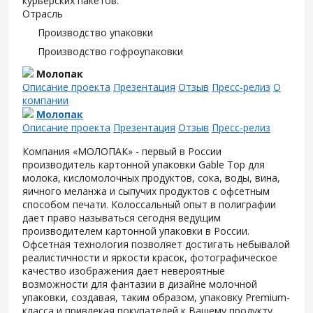
курьерских пакетов.
Отрасль
Производство упаковки
Производство гофроупаковки
Молопак
Описание проекта
Презентация
Отзыв
Пресс-релиз
О
компании
Молопак
Описание проекта
Презентация
Отзыв
Пресс-релиз
Компания «МОЛОПАК» - первый в России
производитель картонной упаковки Gable Top для
молока, кисломолочных продуктов, сока, воды, вина,
яичного меланжа и сыпучих продуктов с офсетным
способом печати. Колоссальный опыт в полиграфии
дает право называться сегодня ведущим
производителем картонной упаковки в России.
Офсетная технология позволяет достигать небывалой
реалистичности и яркости красок, фотографическое
качество изображения дает невероятные
возможности для фантазии в дизайне молочной
упаковки, создавая, таким образом, упаковку Premium-
класса и привлекая покупателей к Вашему продукту.