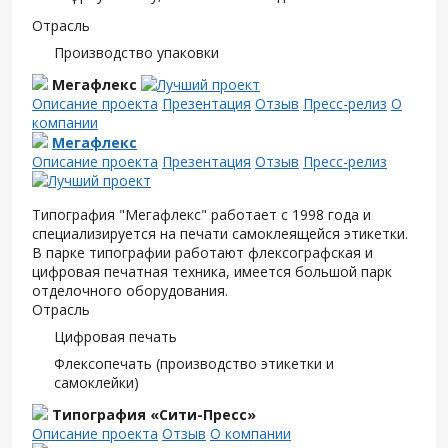
Отрасль
Производство упаковки
Мегафлекс
Описание проекта
Презентация
Отзыв
Пресс-релиз
О
компании
Мегафлекс
Описание проекта
Презентация
Отзыв
Пресс-релиз
Типография "Мегафлекс" работает с 1998 года и
специализируется на печати самоклеящейся этикетки.
В парке типографии работают флексографская и
цифровая печатная техника, имеется большой парк
отделочного оборудования.
Отрасль
Цифровая печать
Флексопечать (производство этикетки и
самоклейки)
Типография «Сити-Пресс»
Описание проекта
Отзыв
О компании