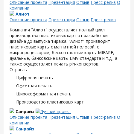
Описание проекта
Презентация
Отзыв
Пресс-релиз
О
компании
Алиот
Описание проекта
Презентация
Отзыв
Пресс-релиз
Компания "Алиот" осуществляет полный цикл
производства пластиковых карт от разработки
дизайна до выпуска тиража. "Алиот" производит
пластиковые карты с магнитной полосой, с
микропроцессором, бесконтактные карты MIFARE,
дуальные, банковские карты EMV-стандарта и т.д., а
также осуществляет печать pin-конвертов.
Отрасль
Цифровая печать
Офсетная печать
Широкоформатная печать
Производство пластиковых карт
Санрайз
Описание проекта
Презентация
Отзыв
Пресс-релиз
О
компании
Санрайз