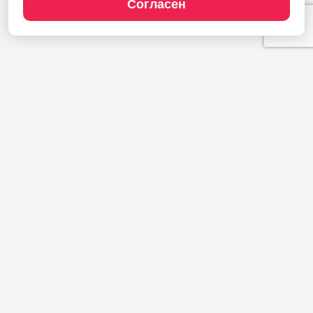
Согласен
Продукты
1С:Полиграфия
1С:Издательство
1С:Фотоуслуги
Сайт типографии
Демодоступ
Сервисы