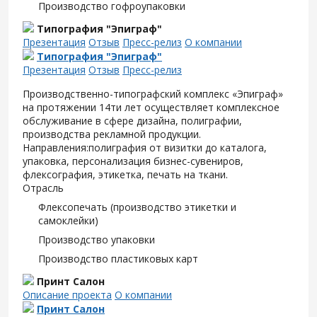
Производство гофроупаковки
Типография "Эпиграф"
Презентация
Отзыв
Пресс-релиз
О компании
Типография "Эпиграф"
Презентация
Отзыв
Пресс-релиз
Производственно-типографский комплекс «Эпиграф»
на протяжении 14ти лет осуществляет комплексное
обслуживание в сфере дизайна, полиграфии,
производства рекламной продукции.
Направления:полиграфия от визитки до каталога,
упаковка, персонализация бизнес-сувениров,
флексография, этикетка, печать на ткани.
Отрасль
Флексопечать (производство этикетки и
самоклейки)
Производство упаковки
Производство пластиковых карт
Принт Салон
Описание проекта
О компании
Принт Салон