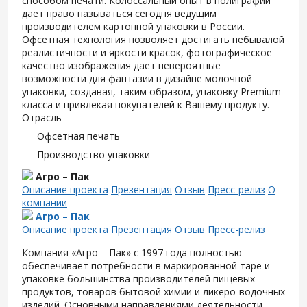
способом печати. Колоссальный опыт в полиграфии
дает право называться сегодня ведущим
производителем картонной упаковки в России.
Офсетная технология позволяет достигать небывалой
реалистичности и яркости красок, фотографическое
качество изображения дает невероятные
возможности для фантазии в дизайне молочной
упаковки, создавая, таким образом, упаковку Premium-
класса и привлекая покупателей к Вашему продукту.
Отрасль
Офсетная печать
Производство упаковки
Агро – Пак
Описание проекта
Презентация
Отзыв
Пресс-релиз
О
компании
Агро – Пак
Описание проекта
Презентация
Отзыв
Пресс-релиз
Компания «Агро – Пак» с 1997 года полностью
обеспечивает потребности в маркированной таре и
упаковке большинства производителей пищевых
продуктов, товаров бытовой химии и ликеро-водочных
изделий. Основными направлениями деятельности