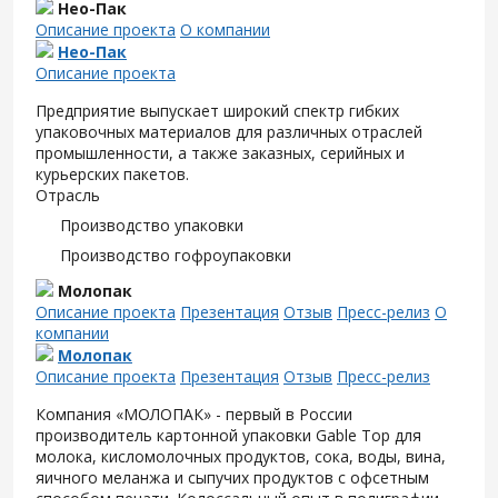
Нео-Пак
Описание проекта
О компании
Нео-Пак
Описание проекта
Предприятие выпускает широкий спектр гибких
упаковочных материалов для различных отраслей
промышленности, а также заказных, серийных и
курьерских пакетов.
Отрасль
Производство упаковки
Производство гофроупаковки
Молопак
Описание проекта
Презентация
Отзыв
Пресс-релиз
О
компании
Молопак
Описание проекта
Презентация
Отзыв
Пресс-релиз
Компания «МОЛОПАК» - первый в России
производитель картонной упаковки Gable Top для
молока, кисломолочных продуктов, сока, воды, вина,
яичного меланжа и сыпучих продуктов с офсетным