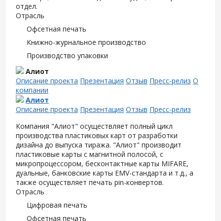
отдел.
Отрасль
Офсетная печать
Книжно-журнальное производство
Производство упаковки
Алиот
Описание проекта
Презентация
Отзыв
Пресс-релиз
О
компании
Алиот
Описание проекта
Презентация
Отзыв
Пресс-релиз
Компания "Алиот" осуществляет полный цикл
производства пластиковых карт от разработки
дизайна до выпуска тиража. "Алиот" производит
пластиковые карты с магнитной полосой, с
микропроцессором, бесконтактные карты MIFARE,
дуальные, банковские карты EMV-стандарта и т.д., а
также осуществляет печать pin-конвертов.
Отрасль
Цифровая печать
Офсетная печать