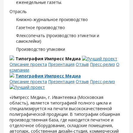
еженедельные газеты.
Отрасль
Книжно-журнальное производство
Газетное производство
Флексопечать (производство этикетки и
самоклейки)
Производство упаковки
Типография Импресс Медиа
Описание проекта
Презентация
Отзыв
Пресс-релиз
О
компании
Типография Импресс Медиа
Описание проекта
Презентация
Отзыв
Пресс-релиз
«Импресс Медиа», г. Ивантеевка (Московская
область), является типографией полного цикла и
специализируется на печати высококачественной
полиграфической продукции. В типографии обширная
производственная база, где находится печатное и
отделочное оборудование, складские помещения,
автопарк, собственная дизайн-студия, коммерческий