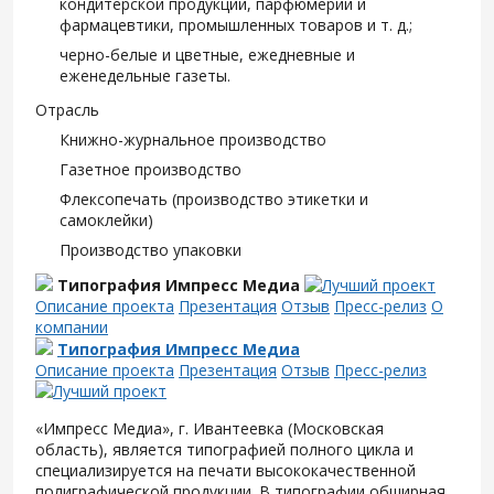
кондитерской продукции, парфюмерии и
фармацевтики, промышленных товаров и т. д.;
черно-белые и цветные, ежедневные и
еженедельные газеты.
Отрасль
Книжно-журнальное производство
Газетное производство
Флексопечать (производство этикетки и
самоклейки)
Производство упаковки
Типография Импресс Медиа
Описание проекта
Презентация
Отзыв
Пресс-релиз
О
компании
Типография Импресс Медиа
Описание проекта
Презентация
Отзыв
Пресс-релиз
«Импресс Медиа», г. Ивантеевка (Московская
область), является типографией полного цикла и
специализируется на печати высококачественной
полиграфической продукции. В типографии обширная