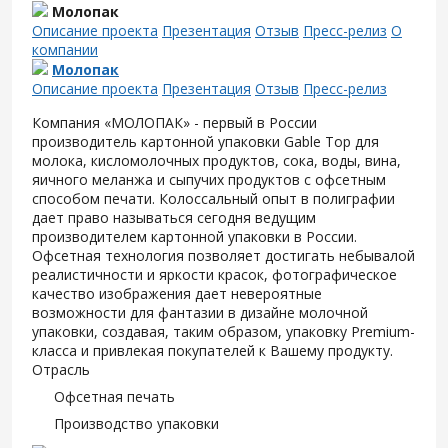
Молопак
Описание проекта
Презентация
Отзыв
Пресс-релиз
О
компании
Молопак
Описание проекта
Презентация
Отзыв
Пресс-релиз
Компания «МОЛОПАК» - первый в России
производитель картонной упаковки Gable Top для
молока, кисломолочных продуктов, сока, воды, вина,
яичного меланжа и сыпучих продуктов с офсетным
способом печати. Колоссальный опыт в полиграфии
дает право называться сегодня ведущим
производителем картонной упаковки в России.
Офсетная технология позволяет достигать небывалой
реалистичности и яркости красок, фотографическое
качество изображения дает невероятные
возможности для фантазии в дизайне молочной
упаковки, создавая, таким образом, упаковку Premium-
класса и привлекая покупателей к Вашему продукту.
Отрасль
Офсетная печать
Производство упаковки