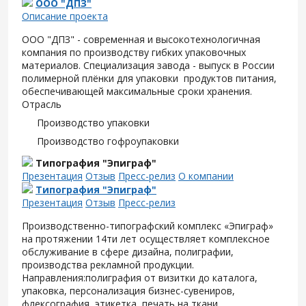
ООО "ДПЗ"
Описание проекта
ООО "ДПЗ" - современная и высокотехнологичная
компания по производству гибких упаковочных
материалов. Специализация завода - выпуск в России
полимерной плёнки для упаковки продуктов питания,
обеспечивающей максимальные сроки хранения.
Отрасль
Производство упаковки
Производство гофроупаковки
Типография "Эпиграф"
Презентация
Отзыв
Пресс-релиз
О компании
Типография "Эпиграф"
Презентация
Отзыв
Пресс-релиз
Производственно-типографский комплекс «Эпиграф»
на протяжении 14ти лет осуществляет комплексное
обслуживание в сфере дизайна, полиграфии,
производства рекламной продукции.
Направления:полиграфия от визитки до каталога,
упаковка, персонализация бизнес-сувениров,
флексография, этикетка, печать на ткани.