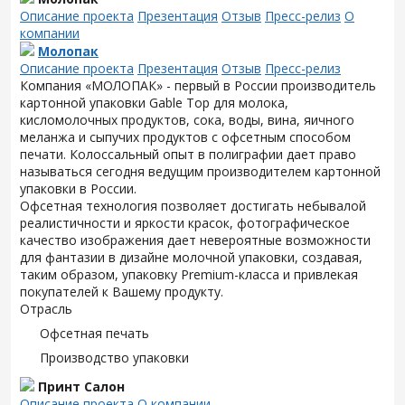
Описание проекта
Презентация
Отзыв
Пресс-релиз
О
компании
Молопак
Описание проекта
Презентация
Отзыв
Пресс-релиз
Компания «МОЛОПАК» - первый в России производитель
картонной упаковки Gable Top для молока,
кисломолочных продуктов, сока, воды, вина, яичного
меланжа и сыпучих продуктов с офсетным способом
печати. Колоссальный опыт в полиграфии дает право
называться сегодня ведущим производителем картонной
упаковки в России.
Офсетная технология позволяет достигать небывалой
реалистичности и яркости красок, фотографическое
качество изображения дает невероятные возможности
для фантазии в дизайне молочной упаковки, создавая,
таким образом, упаковку Premium-класса и привлекая
покупателей к Вашему продукту.
Отрасль
Офсетная печать
Производство упаковки
Принт Салон
Описание проекта
О компании