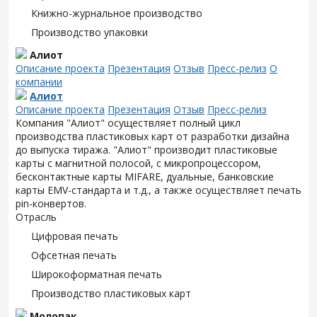
Книжно-журнальное производство
Производство упаковки
Алиот
Описание проекта
Презентация
Отзыв
Пресс-релиз
О
компании
Алиот
Описание проекта
Презентация
Отзыв
Пресс-релиз
Компания "Алиот" осуществляет полный цикл
производства пластиковых карт от разработки дизайна
до выпуска тиража. "Алиот" производит пластиковые
карты с магнитной полосой, с микропроцессором,
бесконтактные карты MIFARE, дуальные, банковские
карты EMV-стандарта и т.д., а также осуществляет печать
pin-конвертов.
Отрасль
Цифровая печать
Офсетная печать
Широкоформатная печать
Производство пластиковых карт
Молопак