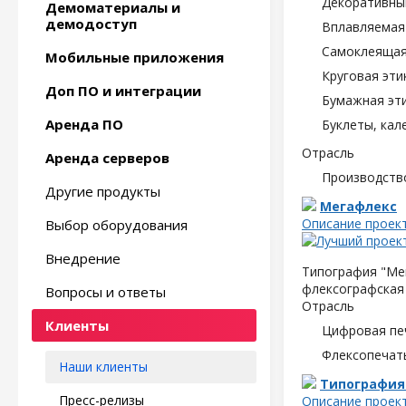
Декоративны
Демоматериалы и
демодоступ
Вплавляемая 
Самоклеящаяс
Мобильные приложения
Круговая эти
Доп ПО и интеграции
Бумажная эти
Аренда ПО
Буклеты, кал
Отрасль
Аренда серверов
Производств
Другие продукты
Мегафлекс
Описание проек
Выбор оборудования
Внедрение
Типография "Мег
флексографская 
Вопросы и ответы
Отрасль
Клиенты
Цифровая пе
Флексопечать
Наши клиенты
Типография
Пресс-релизы
Описание проек