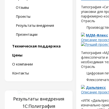
Типография «Сит
Отзывы
упаковки для пр
парфюмерно-кос
Проекты
Отрасль
Результаты внедрения
Производств
Презентации
МДМ-Флекс
Описание проек
Техническая поддержка
Типография «МД
Цены
флексопечати и 
необходимая те
О компании
Отрасль
Контакты
Цифровая пе
Флексопечать
Дальпресс
Описание проек
Результаты внедрения
«ИПК «Дальпресс
изначально орие
1С:Полиграфия