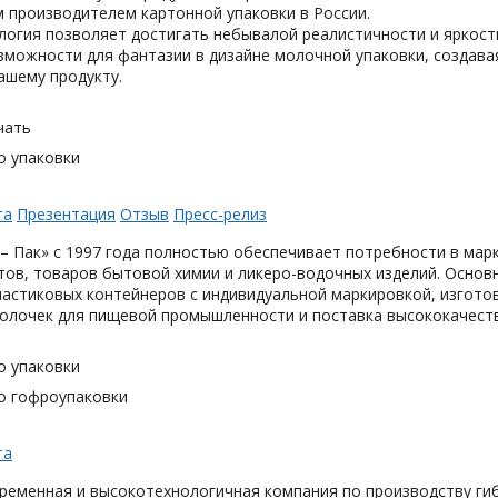
 производителем картонной упаковки в России.
логия позволяет достигать небывалой реалистичности и яркост
можности для фантазии в дизайне молочной упаковки, создавая
ашему продукту.
чать
о упаковки
та
Презентация
Отзыв
Пресс-релиз
– Пак» с 1997 года полностью обеспечивает потребности в мар
тов, товаров бытовой химии и ликеро-водочных изделий. Основ
астиковых контейнеров с индивидуальной маркировкой, изгото
олочек для пищевой промышленности и поставка высококачеств
о упаковки
о гофроупаковки
та
ременная и высокотехнологичная компания по производству гиб