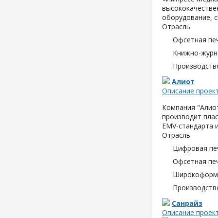
высококачествен
оборудование, с
Отрасль
Офсетная пе
Книжно-журн
Производств
Алиот
Описание проек
Компания "Алиот
производит плас
EMV-стандарта и
Отрасль
Цифровая пе
Офсетная пе
Широкоформа
Производств
Санрайз
Описание проек