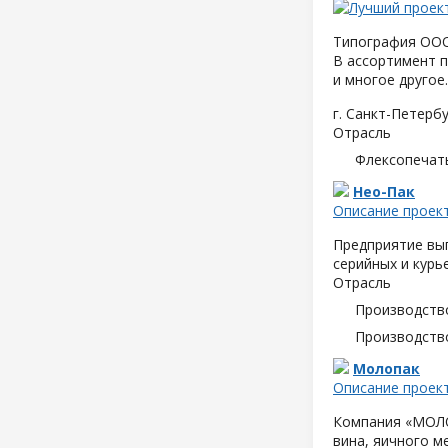
Типография ООО 
В ассортимент п
и многое другое.
г. Санкт-Петербу
Отрасль
Флексопечать
Нео-Пак
Описание проек
Предприятие вып
серийных и курь
Отрасль
Производств
Производств
Молопак
Описание проек
Компания «МОЛОП
вина, яичного м