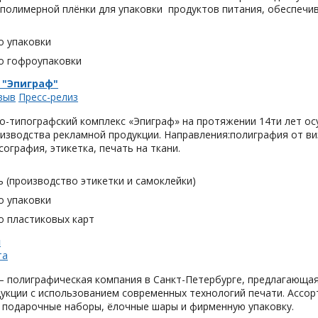
 полимерной плёнки для упаковки продуктов питания, обеспечи
о упаковки
о гофроупаковки
 "Эпиграф"
зыв
Пресс-релиз
о-типографский комплекс «Эпиграф» на протяжении 14ти лет ос
изводства рекламной продукции. Направления:полиграфия от виз
сография, этикетка, печать на ткани.
 (производство этикетки и самоклейки)
о упаковки
о пластиковых карт
н
та
 полиграфическая компания в Санкт-Петербурге, предлагающая
укции с использованием современных технологий печати. Ассор
 подарочные наборы, ёлочные шары и фирменную упаковку.