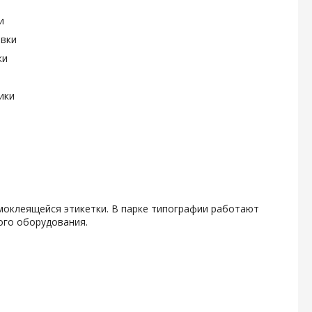
и
овки
ки
ики
амоклеящейся этикетки. В парке типографии работают
ого оборудования.