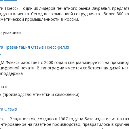
и-Пресс» – один из лидеров печатного рынка Зауралья, предла
одукта клиента. Сегодня с компанией сотрудничают более 300 
метической промышленности в России.
о упаковки
та
Презентация
Отзыв
Пресс-релиз
М-Флекс» работает с 2000 года и специализируется на произв
цифровой печати. В типографии имеется собственная дизайн-с
хподдержка.
чать
 (производство этикетки и самоклейки)
та
Отзыв
», г. Владивосток, создано в 1987 году на базе издательства га
нтированное на газетное производство, превратилось в крупн