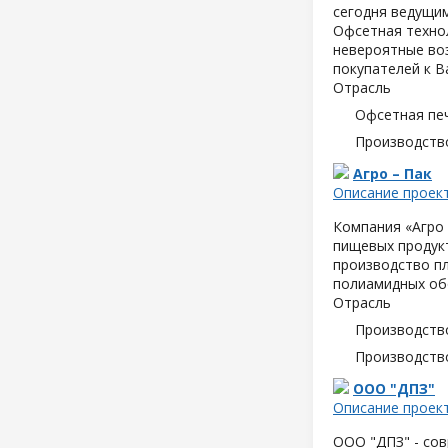
сегодня ведущим
Офсетная техно
невероятные воз
покупателей к В
Отрасль
Офсетная пе
Производств
Агро – Пак
Описание проек
Компания «Агро 
пищевых продук
производство пл
полиамидных об
Отрасль
Производств
Производств
ООО "ДПЗ"
Описание проек
ООО "ДПЗ" - сов