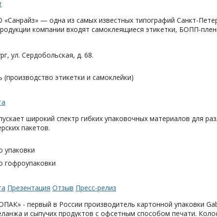
«Санрайз» — одна из самых известных типографий Санкт-Петер
родукции компании входят самоклеящиеся этикетки, БОПП-плен
рг, ул. Сердобольская, д. 68.
 (производство этикетки и самоклейки)
та
ускает широкий спектр гибких упаковочных материалов для раз
ерских пакетов.
о упаковки
о гофроупаковки
та
Презентация
Отзыв
Пресс-релиз
АК» - первый в России производитель картонной упаковки Gabl
еланжа и сыпучих продуктов с офсетным способом печати. Коло