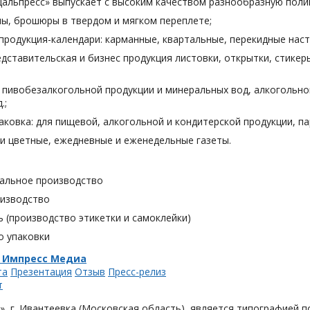
Дальпресс» выпускает с высоким качеством разнообразную поли
лы, брошюры в твердом и мягком переплете;
продукция-календари: карманные, квартальные, перекидные наст
дставительская и бизнес продукция листовки, открытки, стикеры
я пивобезалкогольной продукции и минеральных вод, алкогольн
.;
аковка: для пищевой, алкогольной и кондитерской продукции, п
и цветные, ежедневные и еженедельные газеты.
альное производство
оизводство
 (производство этикетки и самоклейки)
о упаковки
 Импресс Медиа
та
Презентация
Отзыв
Пресс-релиз
, г. Ивантеевка (Московская область), является типографией п