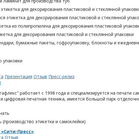
й ламинат для производства туб
этикетка для декорирования пластиковой и стеклянной упаковк
я этикетка для декорирования пластиковой и стеклянной упак
кетка из полипропилена для декорирования пластиковой упаков
кетка для декорирования пластиковой и стеклянной упаковки
ендари, бумажные пакеты, гофроупаковку, блокноты и ежедневн
о упаковки
та
Презентация
Отзыв
Пресс-релиз
афлекс" работает с 1998 года и специализируется на печати с
и цифровая печатная техника, имеется большой парк отделочн
чать
 (производство этикетки и самоклейки)
 «Сити-Пресс»
та
Отзыв