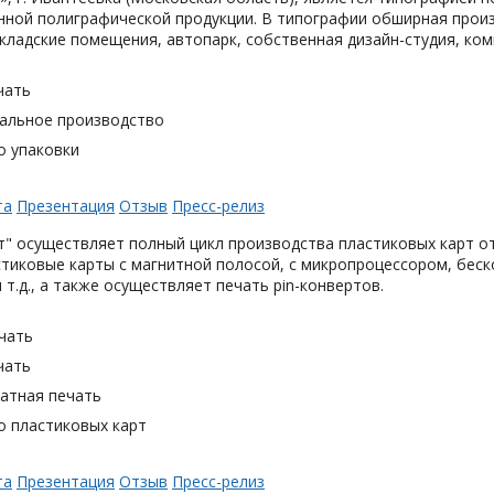
ной полиграфической продукции. В типографии обширная произ
кладские помещения, автопарк, собственная дизайн-студия, ком
чать
альное производство
о упаковки
та
Презентация
Отзыв
Пресс-релиз
" осуществляет полный цикл производства пластиковых карт от
тиковые карты с магнитной полосой, с микропроцессором, беск
 т.д., а также осуществляет печать pin-конвертов.
чать
чать
тная печать
о пластиковых карт
та
Презентация
Отзыв
Пресс-релиз