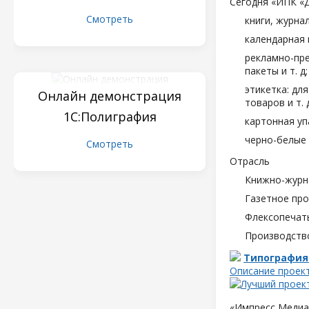
Сегодня «ИПК «
Смотреть
книги, журна
календарная 
рекламно-пре
пакеты и т. д;
этикетка: дл
Онлайн демонстрация
товаров и т. д
1С:Полиграфия
картонная уп
черно-белые 
Смотреть
Отрасль
Книжно-журн
Газетное пр
Флексопечать
Производств
Типография
Описание проек
«Импресс Медиа»