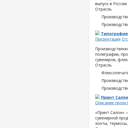
выпуск в России
Отрасль
Производств
Производств
Типография
Презентация
От
Производственн
полиграфии, про
сувениров, флек
Отрасль
Флексопечать
Производств
Производств
Принт Сало
Описание проек
«Принт Салон» —
сувенирной прод
зонты, термосы,