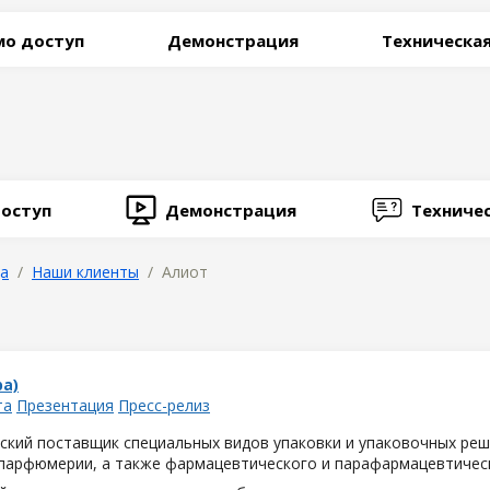
о доступ
Демонстрация
Техническа
оступ
Демонстрация
Техниче
ца
/
Наши клиенты
/ Алиот
а)
та
Презентация
Пресс-релиз
ский поставщик специальных видов упаковки и упаковочных реш
 парфюмерии, а также фармацевтического и парафармацевтическ