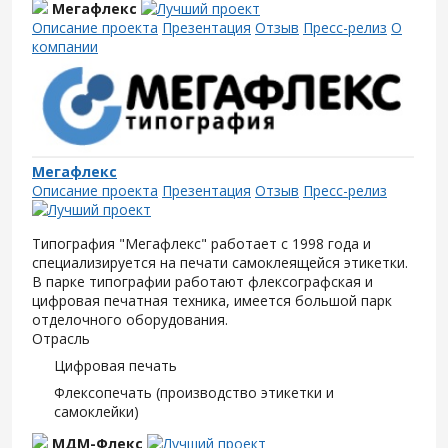
Мегафлекс
Описание проекта
Презентация
Отзыв
Пресс-релиз
О
компании
Мегафлекс
Описание проекта
Презентация
Отзыв
Пресс-релиз
Типография "Мегафлекс" работает с 1998 года и
специализируется на печати самоклеящейся этикетки.
В парке типографии работают флексографская и
цифровая печатная техника, имеется большой парк
отделочного оборудования.
Отрасль
Цифровая печать
Флексопечать (производство этикетки и
самоклейки)
МДМ-Флекс