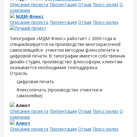
Описание проекта
Презентация
Отзыв
Пресс-релиз
О
компании
МДМ-Флекс
Описание проекта
Презентация
Отзыв
Пресс-релиз
Типография «МДМ-Флекс» работает с 2000 года и
специализируется на производстве многокрасочной
самоклеящейся этикетки методом флексопечати и
цифровой печати. В типографии имеется собственная
дизайн-студия, производство флексоформ, клиентам
оказывается необходимая техподдержка.
Отрасль
Цифровая печать
Флексопечать (производство этикетки и
самоклейки)
Алиот
Описание проекта
Презентация
Отзыв
Пресс-релиз
О
компании
Алиот
Описание проекта
Презентация
Отзыв
Пресс-релиз