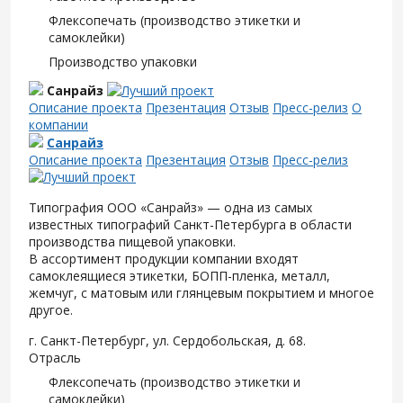
Флексопечать (производство этикетки и
самоклейки)
Производство упаковки
Санрайз
Описание проекта
Презентация
Отзыв
Пресс-релиз
О
компании
Санрайз
Описание проекта
Презентация
Отзыв
Пресс-релиз
Типография ООО «Санрайз» — одна из самых
известных типографий Санкт-Петербурга в области
производства пищевой упаковки.
В ассортимент продукции компании входят
самоклеящиеся этикетки, БОПП-пленка, металл,
жемчуг, с матовым или глянцевым покрытием и многое
другое.
г. Санкт-Петербург, ул. Сердобольская, д. 68.
Отрасль
Флексопечать (производство этикетки и
самоклейки)