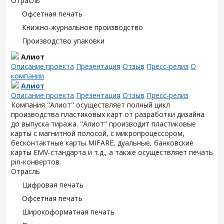
Отрасль
Офсетная печать
Книжно-журнальное производство
Производство упаковки
Алиот
Описание проекта
Презентация
Отзыв
Пресс-релиз
О
компании
Алиот
Описание проекта
Презентация
Отзыв
Пресс-релиз
Компания "Алиот" осуществляет полный цикл
производства пластиковых карт от разработки дизайна
до выпуска тиража. "Алиот" производит пластиковые
карты с магнитной полосой, с микропроцессором,
бесконтактные карты MIFARE, дуальные, банковские
карты EMV-стандарта и т.д., а также осуществляет печать
pin-конвертов.
Отрасль
Цифровая печать
Офсетная печать
Широкоформатная печать