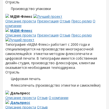
Отрасль
Производство упаковки
МДМ-Флекс
Описание проекта
Презентация
Отзыв
Пресс-релиз
О
компании
МДМ-Флекс
Описание проекта
Презентация
Отзыв
Пресс-релиз
Типография «МДМ-Флекс» работает с 2000 года и
специализируется на производстве многокрасочной
самоклеящейся этикетки методом флексопечати и
цифровой печати. В типографии имеется собственная
дизайн-студия, производство флексоформ, клиентам
оказывается необходимая техподдержка.
Отрасль
Цифровая печать
Флексопечать (производство этикетки и самоклейки)
Дальпресс
Описание проекта
Отзыв
О компании
Дальпресс
Описание проекта
Отзыв