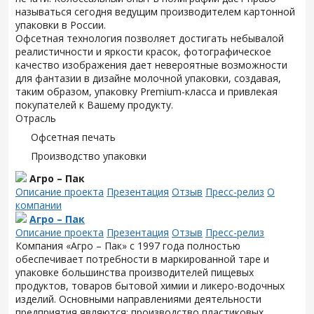
называться сегодня ведущим производителем картонной
упаковки в России.
Офсетная технология позволяет достигать небывалой
реалистичности и яркости красок, фотографическое
качество изображения дает невероятные возможности
для фантазии в дизайне молочной упаковки, создавая,
таким образом, упаковку Premium-класса и привлекая
покупателей к Вашему продукту.
Отрасль
Офсетная печать
Производство упаковки
Агро – Пак
Описание проекта
Презентация
Отзыв
Пресс-релиз
О
компании
Агро – Пак
Описание проекта
Презентация
Отзыв
Пресс-релиз
Компания «Агро – Пак» с 1997 года полностью
обеспечивает потребности в маркированной таре и
упаковке большинства производителей пищевых
продуктов, товаров бытовой химии и ликеро-водочных
изделий. Основными направлениями деятельности
предприятия являются: производство пластиковых