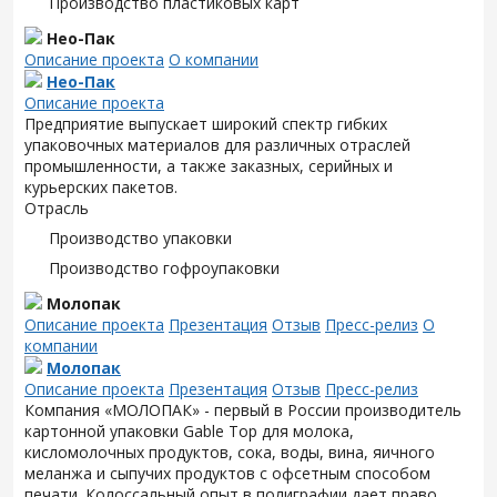
Производство пластиковых карт
Нео-Пак
Описание проекта
О компании
Нео-Пак
Описание проекта
Предприятие выпускает широкий спектр гибких
упаковочных материалов для различных отраслей
промышленности, а также заказных, серийных и
курьерских пакетов.
Отрасль
Производство упаковки
Производство гофроупаковки
Молопак
Описание проекта
Презентация
Отзыв
Пресс-релиз
О
компании
Молопак
Описание проекта
Презентация
Отзыв
Пресс-релиз
Компания «МОЛОПАК» - первый в России производитель
картонной упаковки Gable Top для молока,
кисломолочных продуктов, сока, воды, вина, яичного
меланжа и сыпучих продуктов с офсетным способом
печати. Колоссальный опыт в полиграфии дает право