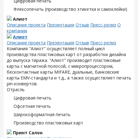
Цифровая печать
Флексопечать (производство этикетки и самоклейки)
Алиот
Описание проекта
Презентация
Отзыв
Пресс-релиз
О
компании
Алиот
Описание проекта
Презентация
Отзыв
Пресс-релиз
Компания "Алиот" осуществляет полный цикл
производства пластиковых карт от разработки дизайна
до выпуска тиража. "Алиот" производит пластиковые
карты с магнитной полосой, с микропроцессором,
бесконтактные карты MIFARE, дуальные, банковские
карты EMV-стандарта и т.д., а также осуществляет печать
pin-конвертов.
Отрасль
Цифровая печать
Офсетная печать
Широкоформатная печать
Производство пластиковых карт
Принт Салон