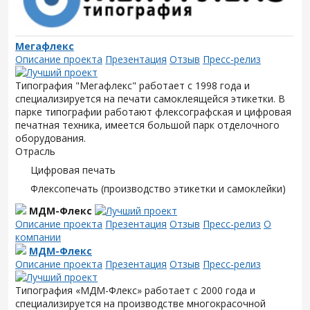
Мегафлекс
Описание проекта
Презентация
Отзыв
Пресс-релиз
Типография "Мегафлекс" работает с 1998 года и
специализируется на печати самоклеящейся этикетки. В
парке типографии работают флексографская и цифровая
печатная техника, имеется большой парк отделочного
оборудования.
Отрасль
Цифровая печать
Флексопечать (производство этикетки и самоклейки)
МДМ-Флекс
Описание проекта
Презентация
Отзыв
Пресс-релиз
О
компании
МДМ-Флекс
Описание проекта
Презентация
Отзыв
Пресс-релиз
Типография «МДМ-Флекс» работает с 2000 года и
специализируется на производстве многокрасочной