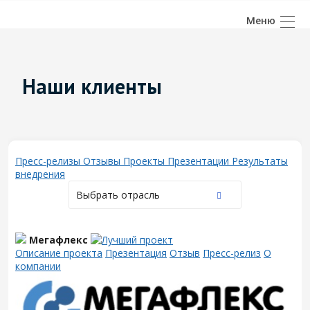
Наши клиенты
Пресс-релизы
Отзывы
Проекты
Презентации
Результаты
внедрения
Выбрать отрасль
Мегафлекс
Описание проекта
Презентация
Отзыв
Пресс-релиз
О
компании