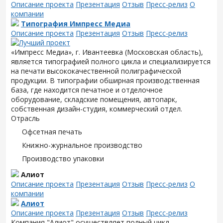
Описание проекта
Презентация
Отзыв
Пресс-релиз
О
компании
Типография Импресс Медиа
Описание проекта
Презентация
Отзыв
Пресс-релиз
«Импресс Медиа», г. Ивантеевка (Московская область),
является типографией полного цикла и специализируется
на печати высококачественной полиграфической
продукции. В типографии обширная производственная
база, где находится печатное и отделочное
оборудование, складские помещения, автопарк,
собственная дизайн-студия, коммерческий отдел.
Отрасль
Офсетная печать
Книжно-журнальное производство
Производство упаковки
Алиот
Описание проекта
Презентация
Отзыв
Пресс-релиз
О
компании
Алиот
Описание проекта
Презентация
Отзыв
Пресс-релиз
Компания "Алиот" осуществляет полный цикл