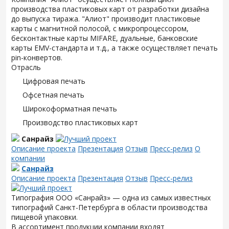
производства пластиковых карт от разработки дизайна
до выпуска тиража. "Алиот" производит пластиковые
карты с магнитной полосой, с микропроцессором,
бесконтактные карты MIFARE, дуальные, банковские
карты EMV-стандарта и т.д., а также осуществляет печать
pin-конвертов.
Отрасль
Цифровая печать
Офсетная печать
Широкоформатная печать
Производство пластиковых карт
Санрайз
Описание проекта
Презентация
Отзыв
Пресс-релиз
О
компании
Санрайз
Описание проекта
Презентация
Отзыв
Пресс-релиз
Типография ООО «Санрайз» — одна из самых известных
типографий Санкт-Петербурга в области производства
пищевой упаковки.
В ассортимент продукции компании входят