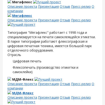
Мегафлекс
Описание проекта
Презентация
Отзыв
Пресс-релиз
О
компании
Мегафлекс
Описание проекта
Презентация
Отзыв
Пресс-релиз
Типография "Мегафлекс" работает с 1998 года и
специализируется на печати самоклеящейся этикетки.
В парке типографии работают флексографская и
цифровая печатная техника, имеется большой парк
отделочного оборудования.
Отрасль
Цифровая печать
Флексопечать (производство этикетки и
самоклейки)
МДМ-Флекс
Описание проекта
Презентация
Отзыв
Пресс-релиз
О
компании
МДМ-Флекс
Описание проекта
Презентация
Отзыв
Пресс-релиз