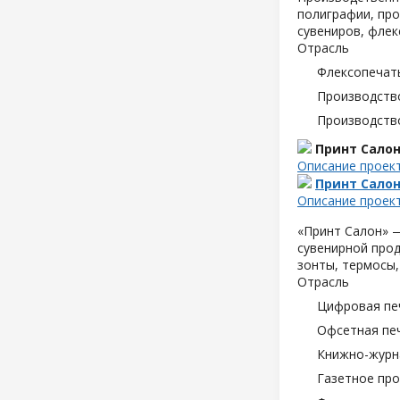
полиграфии, про
сувениров, флек
Отрасль
Флексопечать
Производств
Производств
Принт Сало
Описание проек
Принт Сало
Описание проек
«Принт Салон» —
сувенирной прод
зонты, термосы,
Отрасль
Цифровая пе
Офсетная пе
Книжно-журн
Газетное пр