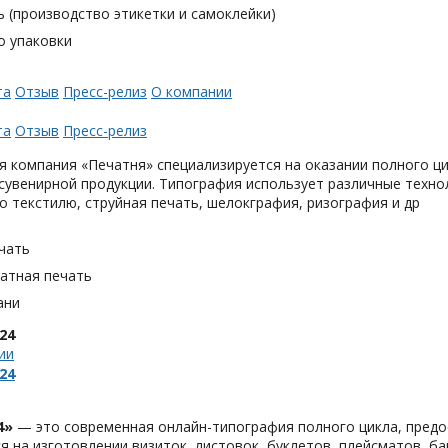
 (производство этикетки и самоклейки)
о упаковки
та
Отзыв
Пресс-релиз
О компании
та
Отзыв
Пресс-релиз
 компания «Печатня» специализируется на оказании полного ци
увенирной продукции. Типография использует различные техно
о текстилю, струйная печать, шелокграфия, ризография и др
чать
тная печать
ани
24
ии
24
4»
— это современная онлайн-типография полного цикла, предо
я на изготовлении визиток, листовок, буклетов, плейсматов, бан