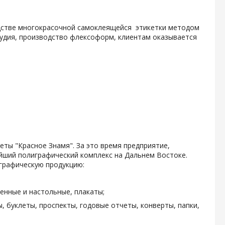
одстве многокрасочной самоклеящейся этикетки методом
тудия, производство флексоформ, клиентам оказывается
зеты "Красное Знамя". За это время предприятие,
ейший полиграфический комплекс на Дальнем Востоке.
графическую продукцию:
енные и настольные, плакаты;
, буклеты, проспекты, годовые отчеты, конверты, папки,