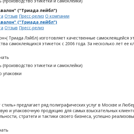
 (производство этикетки и самоклейки)
валон" ("Триада лейбл")
та
Отзыв
Пресс-релиз
О компании
валон" ("Триада лейбл")
та
Отзыв
Пресс-релиз
н»( Триада Лэйбл) изготовляет качественные самоклеящейся эт
тва самоклеящихся этикеток с 2006 года. За несколько лет ее 
чать
 (производство этикетки и самоклейки)
о упаковки
 cтиль» предлагает ряд полиграфических услуг в Москве и Любе
вую и упаковочную продукцию для самых взыскательных клиенто
льности, стратеги и тактики своего бизнеса, успешно реализо
чать