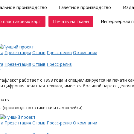
альное производство
Газетное производство
Изда
 пластиковых карт
Печать на ткани
Интерьерная п
та
Презентация
Отзыв
Пресс-релиз
О компании
та
Презентация
Отзыв
Пресс-релиз
афлекс" работает с 1998 года и специализируется на печати с
и цифровая печатная техника, имеется большой парк отделочн
чать
 (производство этикетки и самоклейки)
та
Презентация
Отзыв
Пресс-релиз
О компании