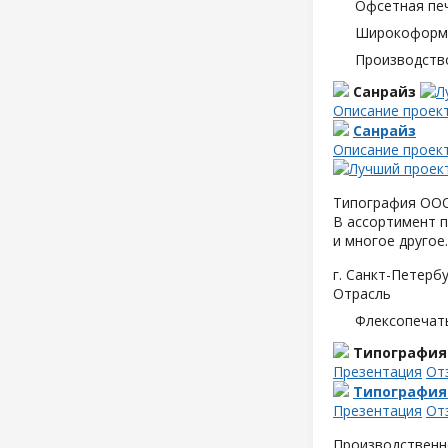
Офсетная пе
Широкоформа
Производств
Санрайз
Описание проек
Санрайз
Описание проек
Типография ООО 
В ассортимент п
и многое другое.
г. Санкт-Петербу
Отрасль
Флексопечать
Типография
Презентация
От
Типография
Презентация
От
Производственн