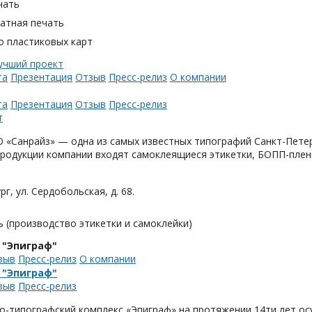
чать
тная печать
о пластиковых карт
та
Презентация
Отзыв
Пресс-релиз
О компании
та
Презентация
Отзыв
Пресс-релиз
«Санрайз» — одна из самых известных типографий Санкт-Петер
родукции компании входят самоклеящиеся этикетки, БОПП-плен
рг, ул. Сердобольская, д. 68.
 (производство этикетки и самоклейки)
 "Эпиграф"
зыв
Пресс-релиз
О компании
 "Эпиграф"
зыв
Пресс-релиз
о-типографский комплекс «Эпиграф» на протяжении 14ти лет ос