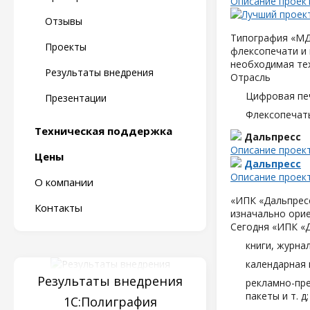
Описание проек
Отзывы
Типография «МД
Проекты
флексопечати и 
необходимая те
Результаты внедрения
Отрасль
Цифровая пе
Презентации
Флексопечать
Техническая поддержка
Дальпресс
Описание проек
Цены
Дальпресс
Описание проек
О компании
«ИПК «Дальпресс
Контакты
изначально орие
Сегодня «ИПК «
книги, журна
календарная 
Результаты внедрения
рекламно-пре
пакеты и т. д;
1С:Полиграфия