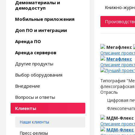
Демоматериалы и
Книжно-журн
демодоступ
Мобильные приложения
Производство
Доп ПО и интеграции
Аренда ПО
Мегафлекс
Аренда серверов
Описание проек
Мегафлекс
Другие продукты
Описание проек
Выбор оборудования
Типография "Мег
Внедрение
флексографская 
Отрасль
Вопросы и ответы
Цифровая пе
Клиенты
Флексопечать
МДМ-Флекс
Наши клиенты
Описание проек
МДМ-Флекс
Пресс-релизы