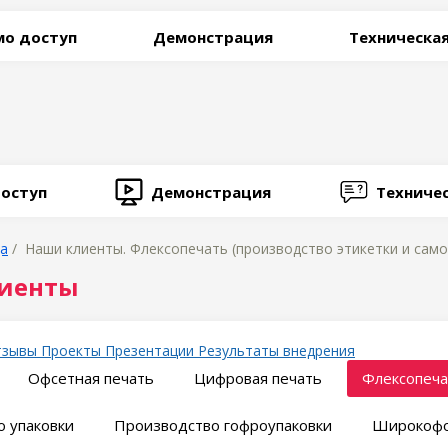
о доступ
Демонстрация
Техническа
оступ
Демонстрация
Техниче
ца
/ Наши клиенты. Флексопечать (производство этикетки и самок
иенты
тзывы
Проекты
Презентации
Результаты внедрения
Офсетная печать
Цифровая печать
Флексопеча
 упаковки
Производство гофроупаковки
Широкофо