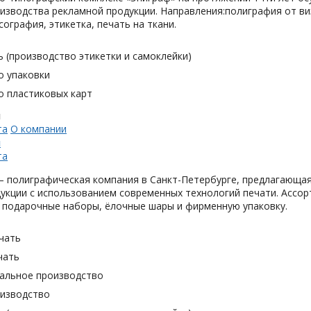
изводства рекламной продукции. Направления:полиграфия от виз
сография, этикетка, печать на ткани.
 (производство этикетки и самоклейки)
о упаковки
о пластиковых карт
н
та
О компании
н
та
 полиграфическая компания в Санкт-Петербурге, предлагающая
укции с использованием современных технологий печати. Ассор
 подарочные наборы, ёлочные шары и фирменную упаковку.
чать
чать
альное производство
оизводство