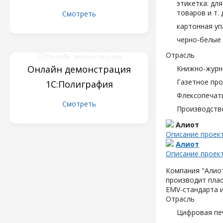
этикетка: дл
товаров и т. д
Смотреть
картонная уп
черно-белые 
Отрасль
Онлайн демонстрация
Книжно-журн
Газетное пр
1С:Полиграфия
Флексопечать
Смотреть
Производств
Алиот
Описание проек
Алиот
Описание проек
Компания "Алиот
производит плас
EMV-стандарта и
Отрасль
Цифровая пе