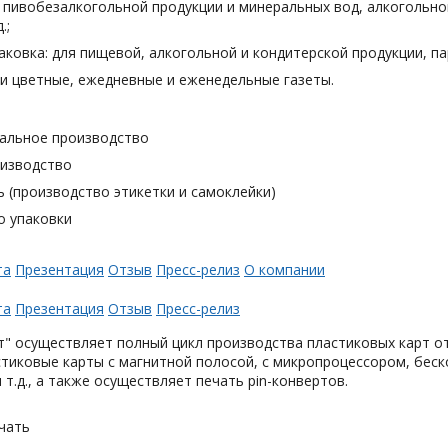
я пивобезалкогольной продукции и минеральных вод, алкогольн
.;
аковка: для пищевой, алкогольной и кондитерской продукции, п
и цветные, ежедневные и еженедельные газеты.
альное производство
оизводство
 (производство этикетки и самоклейки)
о упаковки
та
Презентация
Отзыв
Пресс-релиз
О компании
та
Презентация
Отзыв
Пресс-релиз
" осуществляет полный цикл производства пластиковых карт от
тиковые карты с магнитной полосой, с микропроцессором, беск
 т.д., а также осуществляет печать pin-конвертов.
чать