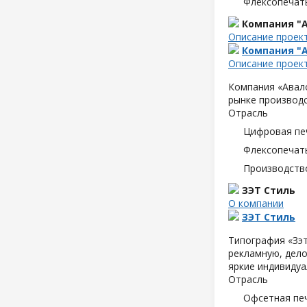
Флексопечать
Компания "А
Описание проек
Компания "А
Описание проек
Компания «Авало
рынке производс
Отрасль
Цифровая пе
Флексопечать
Производств
ЗЭТ Стиль
О компании
ЗЭТ Стиль
Типография «Зэт
рекламную, дело
яркие индивидуа
Отрасль
Офсетная пе