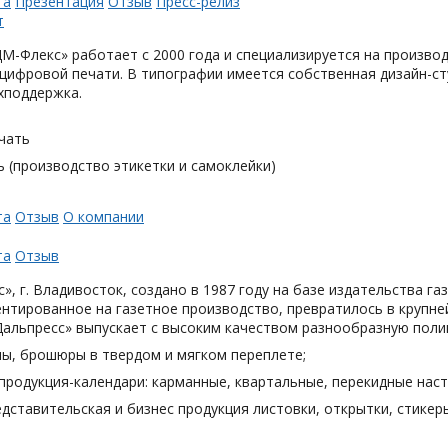
та
Презентация
Отзыв
Пресс-релиз
М-Флекс» работает с 2000 года и специализируется на произв
цифровой печати. В типографии имеется собственная дизайн-с
хподдержка.
чать
 (производство этикетки и самоклейки)
та
Отзыв
О компании
та
Отзыв
», г. Владивосток, создано в 1987 году на базе издательства га
нтированное на газетное производство, превратилось в крупн
Дальпресс» выпускает с высоким качеством разнообразную поли
лы, брошюры в твердом и мягком переплете;
продукция-календари: карманные, квартальные, перекидные наст
дставительская и бизнес продукция листовки, открытки, стикеры