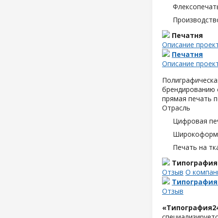
Флексопечать
Производств
Печатня
Описание проек
Печатня
Описание проек
Полиграфическая
брендированию с
прямая печать п
Отрасль
Цифровая пе
Широкоформа
Печать на тк
Типография
Отзыв
О компан
Типография
Отзыв
«Типография2
специализируетс