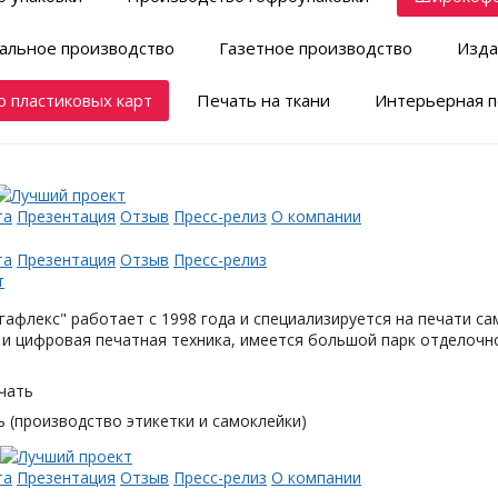
альное производство
Газетное производство
Изда
 пластиковых карт
Печать на ткани
Интерьерная п
та
Презентация
Отзыв
Пресс-релиз
О компании
та
Презентация
Отзыв
Пресс-релиз
афлекс" работает с 1998 года и специализируется на печати с
и цифровая печатная техника, имеется большой парк отделочн
чать
 (производство этикетки и самоклейки)
та
Презентация
Отзыв
Пресс-релиз
О компании