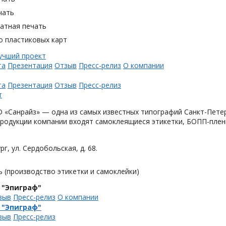
чать
тная печать
о пластиковых карт
та
Презентация
Отзыв
Пресс-релиз
О компании
та
Презентация
Отзыв
Пресс-релиз
«Санрайз» — одна из самых известных типографий Санкт-Петер
родукции компании входят самоклеящиеся этикетки, БОПП-плен
рг, ул. Сердобольская, д. 68.
 (производство этикетки и самоклейки)
 "Эпиграф"
зыв
Пресс-релиз
О компании
 "Эпиграф"
зыв
Пресс-релиз