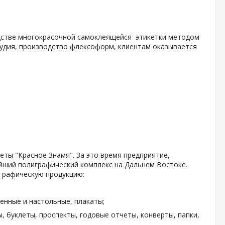
одстве многокрасочной самоклеящейся этикетки методом
тудия, производство флексоформ, клиентам оказывается
зеты "Красное Знамя". За это время предприятие,
ейший полиграфический комплекс на Дальнем Востоке.
графическую продукцию:
енные и настольные, плакаты;
, буклеты, проспекты, годовые отчеты, конверты, папки,