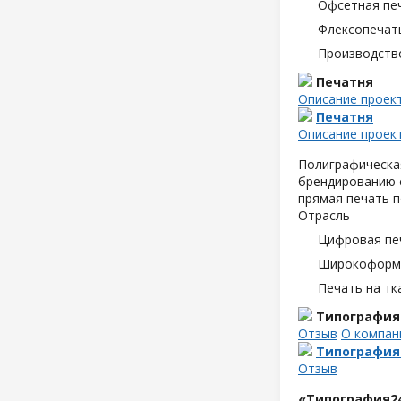
Офсетная пе
Флексопечать
Производств
Печатня
Описание проек
Печатня
Описание проек
Полиграфическая
брендированию с
прямая печать п
Отрасль
Цифровая пе
Широкоформа
Печать на тк
Типография
Отзыв
О компан
Типография
Отзыв
«Типография2