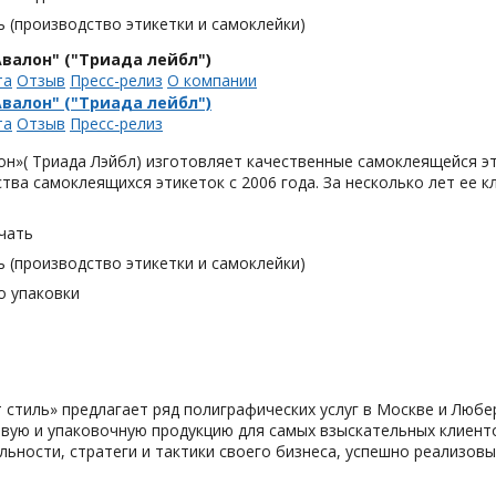
 (производство этикетки и самоклейки)
валон" ("Триада лейбл")
та
Отзыв
Пресс-релиз
О компании
валон" ("Триада лейбл")
та
Отзыв
Пресс-релиз
н»( Триада Лэйбл) изготовляет качественные самоклеящейся эт
тва самоклеящихся этикеток с 2006 года. За несколько лет ее 
чать
 (производство этикетки и самоклейки)
о упаковки
 cтиль» предлагает ряд полиграфических услуг в Москве и Любе
вую и упаковочную продукцию для самых взыскательных клиенто
льности, стратеги и тактики своего бизнеса, успешно реализо