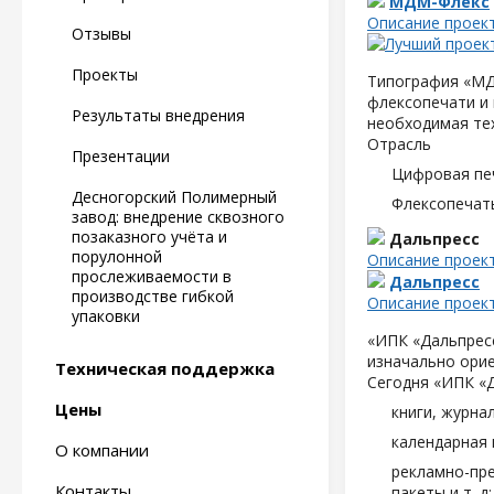
МДМ-Флекс
Описание проек
Отзывы
Проекты
Типография «МД
флексопечати и 
Результаты внедрения
необходимая те
Отрасль
Презентации
Цифровая пе
Десногорский Полимерный
Флексопечать
завод: внедрение сквозного
позаказного учёта и
Дальпресс
порулонной
Описание проек
прослеживаемости в
Дальпресс
производстве гибкой
Описание проек
упаковки
«ИПК «Дальпресс
изначально орие
Техническая поддержка
Сегодня «ИПК «
Цены
книги, журна
календарная 
О компании
рекламно-пре
Контакты
пакеты и т. д;