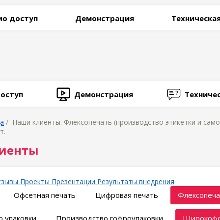
о доступ
Демонстрация
Техническа
оступ
Демонстрация
Техниче
ца
/ Наши клиенты. Флексопечать (производство этикетки и сам
т.
иенты
тзывы
Проекты
Презентации
Результаты внедрения
Офсетная печать
Цифровая печать
Флексопеча
 упаковки
Производство гофроупаковки
Широкофо