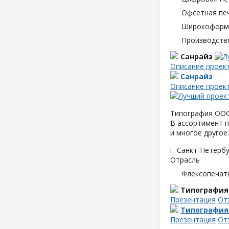
Офсетная пе
Широкоформа
Производств
Санрайз
Описание проек
Санрайз
Описание проек
Типография ООО 
В ассортимент п
и многое другое.
г. Санкт-Петербу
Отрасль
Флексопечать
Типография
Презентация
От
Типография
Презентация
От