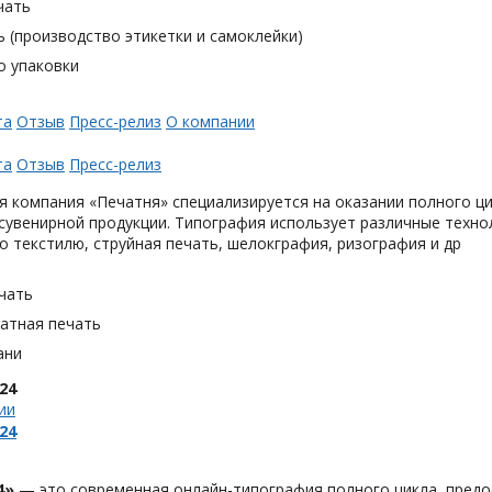
чать
 (производство этикетки и самоклейки)
о упаковки
та
Отзыв
Пресс-релиз
О компании
та
Отзыв
Пресс-релиз
 компания «Печатня» специализируется на оказании полного ци
увенирной продукции. Типография использует различные техно
о текстилю, струйная печать, шелокграфия, ризография и др
чать
тная печать
ани
24
ии
24
4»
— это современная онлайн-типография полного цикла, предо