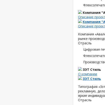
Флексопечать
Компания "А
Описание проек
Компания "А
Описание проек
Компания «Авало
рынке производс
Отрасль
Цифровая пе
Флексопечать
Производств
ЗЭТ Стиль
О компании
ЗЭТ Стиль
Типография «Зэт
рекламную, дело
яркие индивидуа
Отрасль