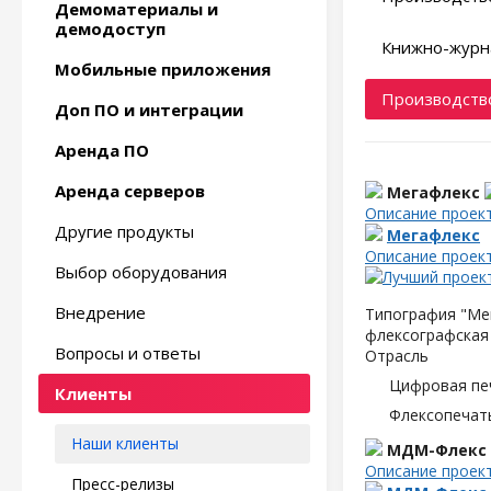
Демоматериалы и
демодоступ
Книжно-журн
Мобильные приложения
Производство
Доп ПО и интеграции
Аренда ПО
Аренда серверов
Мегафлекс
Описание проек
Другие продукты
Мегафлекс
Описание проек
Выбор оборудования
Внедрение
Типография "Мег
флексографская 
Вопросы и ответы
Отрасль
Цифровая пе
Клиенты
Флексопечать
Наши клиенты
МДМ-Флекс
Описание проек
Пресс-релизы