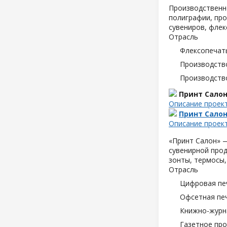
Производственн
полиграфии, про
сувениров, флек
Отрасль
Флексопечать
Производств
Производств
Принт Сало
Описание проек
Принт Сало
Описание проек
«Принт Салон» —
сувенирной прод
зонты, термосы,
Отрасль
Цифровая пе
Офсетная пе
Книжно-журн
Газетное пр