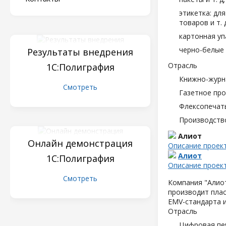
этикетка: дл
товаров и т. д
картонная уп
черно-белые 
Результаты внедрения
Отрасль
1С:Полиграфия
Книжно-журн
Смотреть
Газетное пр
Флексопечать
Производств
Алиот
Онлайн демонстрация
Описание проек
Алиот
1С:Полиграфия
Описание проек
Смотреть
Компания "Алиот
производит плас
EMV-стандарта и
Отрасль
Цифровая пе