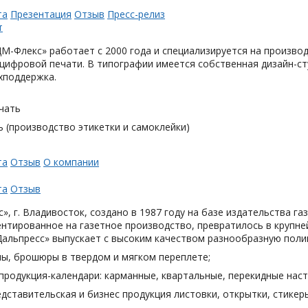
та
Презентация
Отзыв
Пресс-релиз
М-Флекс» работает с 2000 года и специализируется на произв
цифровой печати. В типографии имеется собственная дизайн-с
хподдержка.
чать
 (производство этикетки и самоклейки)
та
Отзыв
О компании
та
Отзыв
», г. Владивосток, создано в 1987 году на базе издательства га
нтированное на газетное производство, превратилось в крупн
Дальпресс» выпускает с высоким качеством разнообразную поли
лы, брошюры в твердом и мягком переплете;
продукция-календари: карманные, квартальные, перекидные наст
дставительская и бизнес продукция листовки, открытки, стикеры