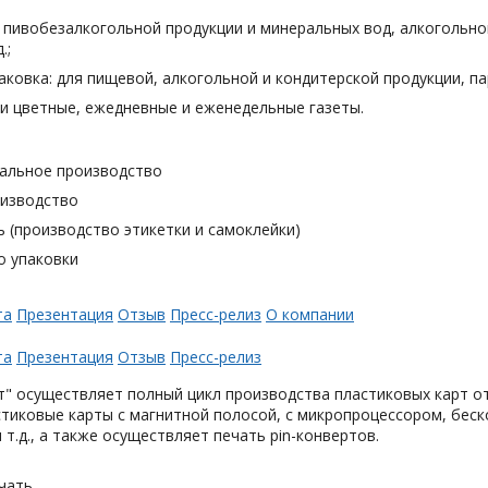
я пивобезалкогольной продукции и минеральных вод, алкогольн
.;
аковка: для пищевой, алкогольной и кондитерской продукции, п
и цветные, ежедневные и еженедельные газеты.
альное производство
оизводство
 (производство этикетки и самоклейки)
о упаковки
та
Презентация
Отзыв
Пресс-релиз
О компании
та
Презентация
Отзыв
Пресс-релиз
" осуществляет полный цикл производства пластиковых карт от
тиковые карты с магнитной полосой, с микропроцессором, беск
 т.д., а также осуществляет печать pin-конвертов.
чать