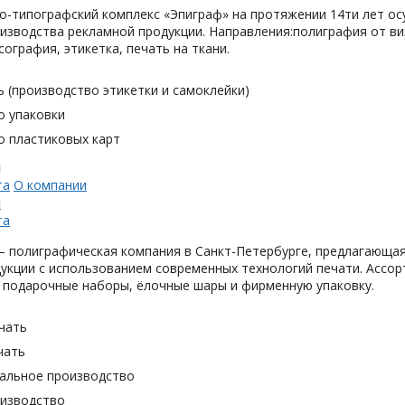
о-типографский комплекс «Эпиграф» на протяжении 14ти лет ос
изводства рекламной продукции. Направления:полиграфия от виз
сография, этикетка, печать на ткани.
 (производство этикетки и самоклейки)
о упаковки
о пластиковых карт
н
та
О компании
н
та
 полиграфическая компания в Санкт-Петербурге, предлагающая
укции с использованием современных технологий печати. Ассор
 подарочные наборы, ёлочные шары и фирменную упаковку.
чать
чать
альное производство
оизводство