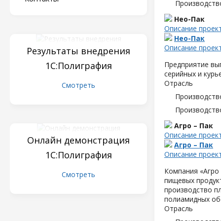
Производств
Нео-Пак
Описание проек
Нео-Пак
Описание проек
Результаты внедрения
1С:Полиграфия
Предприятие вып
серийных и курь
Отрасль
Смотреть
Производств
Производств
Агро – Пак
Описание проек
Онлайн демонстрация
Агро – Пак
1С:Полиграфия
Описание проек
Компания «Агро 
Смотреть
пищевых продук
производство пл
полиамидных об
Отрасль