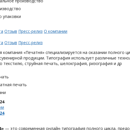
альное производство
оизводство
о упаковки
та
Отзыв
Пресс-релиз
О компании
та
Отзыв
Пресс-релиз
 компания «Печатня» специализируется на оказании полного ци
увенирной продукции. Типография использует различные техно
о текстилю, струйная печать, шелокграфия, ризография и др
чать
тная печать
ани
24
ии
24
4»
— это современная онлайн-типография полного цикла, предо