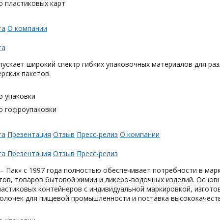
о пластиковых карт
та
О компании
та
ускает широкий спектр гибких упаковочных материалов для раз
ерских пакетов.
о упаковки
о гофроупаковки
та
Презентация
Отзыв
Пресс-релиз
О компании
та
Презентация
Отзыв
Пресс-релиз
– Пак» с 1997 года полностью обеспечивает потребности в мар
тов, товаров бытовой химии и ликеро-водочных изделий. Основ
астиковых контейнеров с индивидуальной маркировкой, изгото
олочек для пищевой промышленности и поставка высококачеств