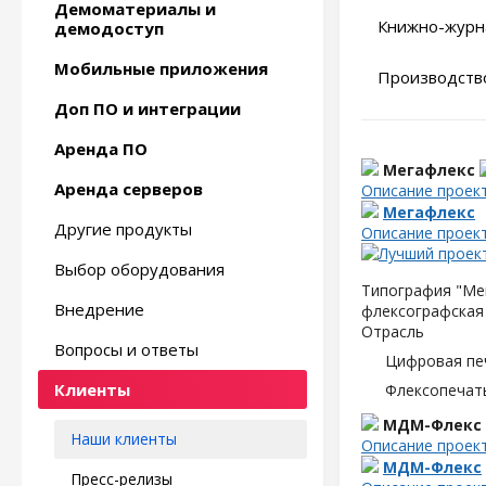
Демоматериалы и
Книжно-журн
демодоступ
Мобильные приложения
Производство
Доп ПО и интеграции
Аренда ПО
Мегафлекс
Аренда серверов
Описание проек
Мегафлекс
Другие продукты
Описание проек
Выбор оборудования
Типография "Мег
Внедрение
флексографская 
Отрасль
Вопросы и ответы
Цифровая пе
Клиенты
Флексопечать
МДМ-Флекс
Наши клиенты
Описание проек
МДМ-Флекс
Пресс-релизы