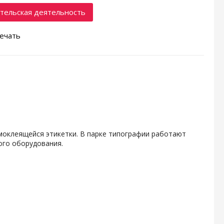
тельская деятельность
ечать
амоклеящейся этикетки. В парке типографии работают
ого оборудования.