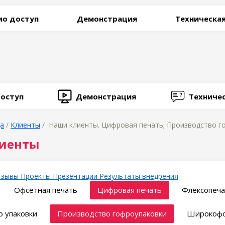
о доступ
Демонстрация
Техническа
оступ
Демонстрация
Техниче
ца
/
Клиенты
/ Наши клиенты. Цифровая печать; Производство го
иенты
тзывы
Проекты
Презентации
Результаты внедрения
Офсетная печать
Цифровая печать
Флексопеча
 упаковки
Производство гофроупаковки
Широкофо