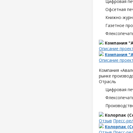
Цифровая пе
Офсетная пе
Книжно-журн
Газетное пр
Флексопечать
Компания "А
Описание проек
Компания "А
Описание проек
Компания «Авало
рынке производс
Отрасль
Цифровая пе
Флексопечать
Производств
Колорпак (Co
Отзыв
Пресс-ре
Колорпак (Co
Отзыв
Пресс-ре