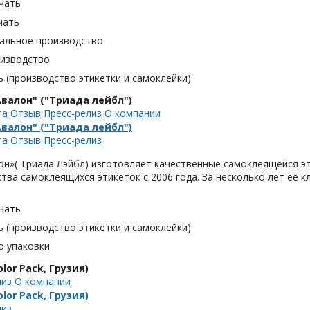
чать
чать
альное производство
оизводство
 (производство этикетки и самоклейки)
валон" ("Триада лейбл")
та
Отзыв
Пресс-релиз
О компании
валон" ("Триада лейбл")
та
Отзыв
Пресс-релиз
н»( Триада Лэйбл) изготовляет качественные самоклеящейся эт
тва самоклеящихся этикеток с 2006 года. За несколько лет ее 
чать
 (производство этикетки и самоклейки)
о упаковки
lor Pack, Грузия)
лиз
О компании
lor Pack, Грузия)
лиз