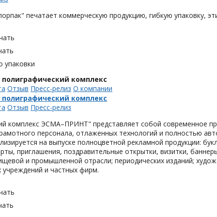
орпак" печатает коммерческую продукцию, гибкую упаковку, эти
чать
чать
о упаковки
, полиграфический комплекс
та
Отзыв
Пресс-релиз
О компании
, полиграфический комплекс
та
Отзыв
Пресс-релиз
ий комплекс ЭСМА–ПРИНТ" представляет собой современное пре
грамотного персонала, отлаженных технологий и полностью ав
лизируется на выпуске полноцветной рекламной продукции: букл
рты, приглашения, поздравительные открытки, визитки, баннер
ищевой и промышленной отрасли; периодических изданий; худож
 учреждений и частных фирм.
чать
чать