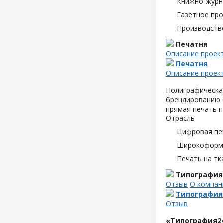
Книжно-журн
Газетное пр
Производств
Печатня
Описание проек
Печатня
Описание проек
Полиграфическая
брендированию с
прямая печать п
Отрасль
Цифровая пе
Широкоформа
Печать на тк
Типография
Отзыв
О компан
Типография
Отзыв
«Типография2