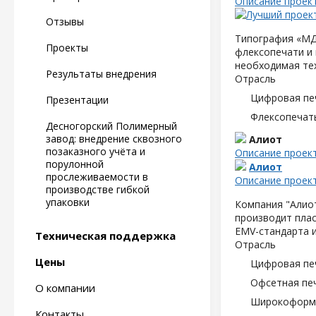
Описание проек
Отзывы
Типография «МД
Проекты
флексопечати и 
необходимая те
Результаты внедрения
Отрасль
Цифровая пе
Презентации
Флексопечать
Десногорский Полимерный
завод: внедрение сквозного
Алиот
позаказного учёта и
Описание проек
порулонной
Алиот
прослеживаемости в
Описание проек
производстве гибкой
упаковки
Компания "Алиот
производит плас
EMV-стандарта и
Техническая поддержка
Отрасль
Цены
Цифровая пе
Офсетная пе
О компании
Широкоформа
Контакты