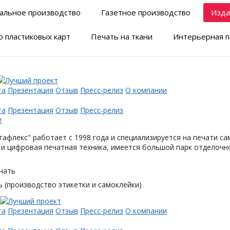
альное производство
Газетное производство
Изда
 пластиковых карт
Печать на ткани
Интерьерная п
та
Презентация
Отзыв
Пресс-релиз
О компании
та
Презентация
Отзыв
Пресс-релиз
афлекс" работает с 1998 года и специализируется на печати с
и цифровая печатная техника, имеется большой парк отделочн
чать
 (производство этикетки и самоклейки)
та
Презентация
Отзыв
Пресс-релиз
О компании