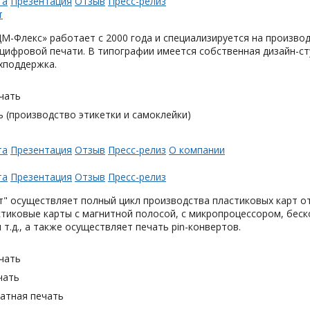
та
Презентация
Отзыв
Пресс-релиз
М-Флекс» работает с 2000 года и специализируется на произв
цифровой печати. В типографии имеется собственная дизайн-с
хподдержка.
чать
 (производство этикетки и самоклейки)
та
Презентация
Отзыв
Пресс-релиз
О компании
та
Презентация
Отзыв
Пресс-релиз
" осуществляет полный цикл производства пластиковых карт от
тиковые карты с магнитной полосой, с микропроцессором, беск
 т.д., а также осуществляет печать pin-конвертов.
чать
чать
тная печать