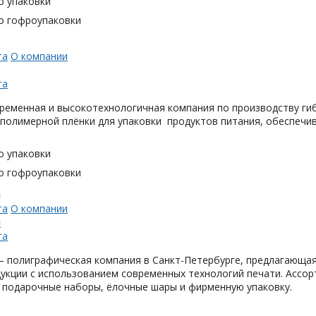
о упаковки
о гофроупаковки
та
О компании
та
ременная и высокотехнологичная компания по производству гиб
 полимерной плёнки для упаковки продуктов питания, обеспечи
о упаковки
о гофроупаковки
н
та
О компании
н
та
 полиграфическая компания в Санкт-Петербурге, предлагающая
укции с использованием современных технологий печати. Ассор
 подарочные наборы, ёлочные шары и фирменную упаковку.