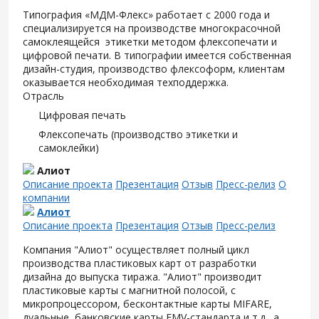
Типография «МДМ-Флекс» работает с 2000 года и
специализируется на производстве многокрасочной
самоклеящейся этикетки методом флексопечати и
цифровой печати. В типографии имеется собственная
дизайн-студия, производство флексоформ, клиентам
оказывается необходимая техподдержка.
Отрасль
Цифровая печать
Флексопечать (производство этикетки и
самоклейки)
Алиот
Описание проекта
Презентация
Отзыв
Пресс-релиз
О
компании
Алиот
Описание проекта
Презентация
Отзыв
Пресс-релиз
Компания "Алиот" осуществляет полный цикл
производства пластиковых карт от разработки
дизайна до выпуска тиража. "Алиот" производит
пластиковые карты с магнитной полосой, с
микропроцессором, бесконтактные карты MIFARE,
дуальные, банковские карты EMV-стандарта и т.д., а