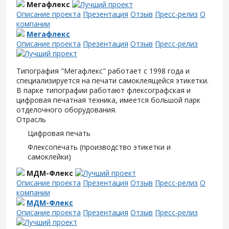
Мегафлекс
Описание проекта
Презентация
Отзыв
Пресс-релиз
О
компании
Мегафлекс
Описание проекта
Презентация
Отзыв
Пресс-релиз
Типография "Мегафлекс" работает с 1998 года и
специализируется на печати самоклеящейся этикетки.
В парке типографии работают флексографская и
цифровая печатная техника, имеется большой парк
отделочного оборудования.
Отрасль
Цифровая печать
Флексопечать (производство этикетки и
самоклейки)
МДМ-Флекс
Описание проекта
Презентация
Отзыв
Пресс-релиз
О
компании
МДМ-Флекс
Описание проекта
Презентация
Отзыв
Пресс-релиз