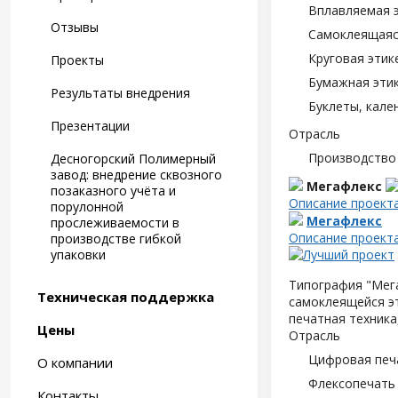
Вплавляемая э
Отзывы
Самоклеящаяся
Круговая этик
Проекты
Бумажная этик
Результаты внедрения
Буклеты, кале
Презентации
Отрасль
Производство
Десногорский Полимерный
завод: внедрение сквозного
Мегафлекс
позаказного учёта и
Описание проект
порулонной
Мегафлекс
прослеживаемости в
Описание проект
производстве гибкой
упаковки
Типография "Мега
Техническая поддержка
самоклеящейся э
печатная техника
Цены
Отрасль
Цифровая печ
О компании
Флексопечать 
Контакты