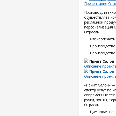
Презентация
Отз
Производственно
осуществляет ком
рекламной продук
персонализация б
Отрасль
Флексопечать 
Производство
Производство
Принт Салон
Описание проект
Принт Салон
Описание проект
«Принт Салон» —
спектр услуг по 
современных техн
ручки, зонты, те
Отрасль
Цифровая печ