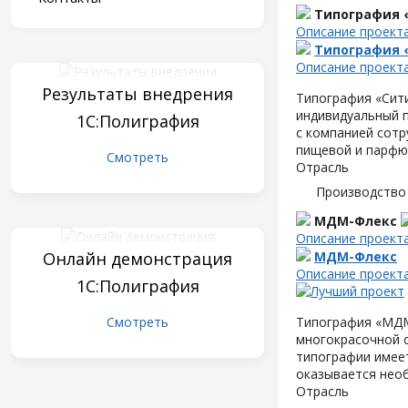
Типография 
Описание проект
Типография 
Описание проект
Результаты внедрения
Типография «Сити
индивидуальный п
1С:Полиграфия
с компанией сот
пищевой и парфю
Смотреть
Отрасль
Производство
МДМ-Флекс
Описание проект
Онлайн демонстрация
МДМ-Флекс
Описание проект
1С:Полиграфия
Смотреть
Типография «МДМ-
многокрасочной 
типографии имеет
оказывается нео
Отрасль