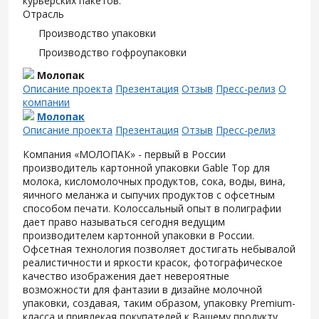
курьерских пакетов.
Отрасль
Производство упаковки
Производство гофроупаковки
Молопак
Описание проекта
Презентация
Отзыв
Пресс-релиз
О
компании
Молопак
Описание проекта
Презентация
Отзыв
Пресс-релиз
Компания «МОЛОПАК» - первый в России
производитель картонной упаковки Gable Top для
молока, кисломолочных продуктов, сока, воды, вина,
яичного меланжа и сыпучих продуктов с офсетным
способом печати. Колоссальный опыт в полиграфии
дает право называться сегодня ведущим
производителем картонной упаковки в России.
Офсетная технология позволяет достигать небывалой
реалистичности и яркости красок, фотографическое
качество изображения дает невероятные
возможности для фантазии в дизайне молочной
упаковки, создавая, таким образом, упаковку Premium-
класса и привлекая покупателей к Вашему продукту.