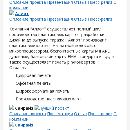
Описание проекта
Презентация
Отзыв
Пресс-релиз
О
компании
Алиот
Описание проекта
Презентация
Отзыв
Пресс-релиз
Компания "Алиот" осуществляет полный цикл
производства пластиковых карт от разработки
дизайна до выпуска тиража. "Алиот" производит
пластиковые карты с магнитной полосой, с
микропроцессором, бесконтактные карты MIFARE,
дуальные, банковские карты EMV-стандарта и т.д., а
также осуществляет печать pin-конвертов.
Отрасль
Цифровая печать
Офсетная печать
Широкоформатная печать
Производство пластиковых карт
Санрайз
Описание проекта
Презентация
Отзыв
Пресс-релиз
О
компании
Санрайз