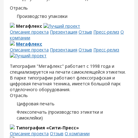
Отрасль
Производство упаковки
Мегафлекс
Описание проекта
Презентация
Отзыв
Пресс-релиз
О
компании
Мегафлекс
Описание проекта
Презентация
Отзыв
Пресс-релиз
Типография "Мегафлекс" работает с 1998 года и
специализируется на печати самоклеящейся этикетки.
В парке типографии работают флексографская и
цифровая печатная техника, имеется большой парк
отделочного оборудования.
Отрасль
Цифровая печать
Флексопечать (производство этикетки и
самоклейки)
Типография «Сити-Пресс»
Описание проекта
Отзыв
О компании