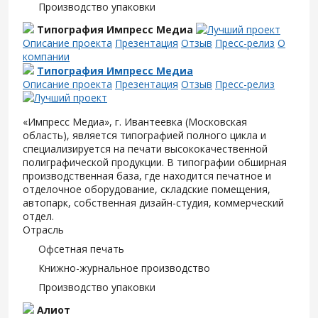
Производство упаковки
Типография Импресс Медиа
Описание проекта
Презентация
Отзыв
Пресс-релиз
О
компании
Типография Импресс Медиа
Описание проекта
Презентация
Отзыв
Пресс-релиз
«Импресс Медиа», г. Ивантеевка (Московская
область), является типографией полного цикла и
специализируется на печати высококачественной
полиграфической продукции. В типографии обширная
производственная база, где находится печатное и
отделочное оборудование, складские помещения,
автопарк, собственная дизайн-студия, коммерческий
отдел.
Отрасль
Офсетная печать
Книжно-журнальное производство
Производство упаковки
Алиот