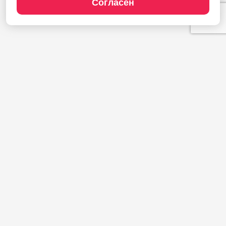
Согласен
Продукты
1С:Полиграфия
1С:Издательство
1С:Фотоуслуги
Сайт типографии
Демодоступ
Сервисы