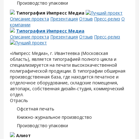
Производство упаковки
Типография Импресс Медиа
Описание проекта
Презентация
Отзыв
Пресс-релиз
О
компании
Типография Импресс Медиа
Описание проекта
Презентация
Отзыв
Пресс-релиз
«Импресс Медиа», г. Ивантеевка (Московская
область), является типографией полного цикла и
специализируется на печати высококачественной
полиграфической продукции. В типографии обширная
производственная база, где находится печатное и
отделочное оборудование, складские помещения,
автопарк, собственная дизайн-студия, коммерческий
отдел.
Отрасль
Офсетная печать
Книжно-журнальное производство
Производство упаковки
Алиот