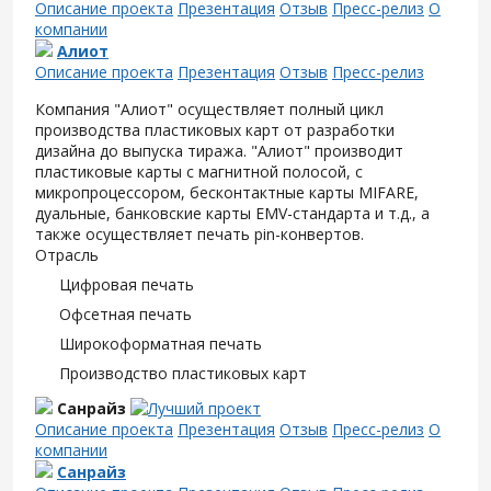
Описание проекта
Презентация
Отзыв
Пресс-релиз
О
компании
Алиот
Описание проекта
Презентация
Отзыв
Пресс-релиз
Компания "Алиот" осуществляет полный цикл
производства пластиковых карт от разработки
дизайна до выпуска тиража. "Алиот" производит
пластиковые карты с магнитной полосой, с
микропроцессором, бесконтактные карты MIFARE,
дуальные, банковские карты EMV-стандарта и т.д., а
также осуществляет печать pin-конвертов.
Отрасль
Цифровая печать
Офсетная печать
Широкоформатная печать
Производство пластиковых карт
Санрайз
Описание проекта
Презентация
Отзыв
Пресс-релиз
О
компании
Санрайз