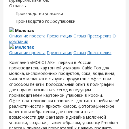
курьерских пакетов.
Отрасль
Производство упаковки
Производство гофроупаковки
Молопак
Описание проекта
Презентация
Отзыв
Пресс-релиз
О
компании
Молопак
Описание проекта
Презентация
Отзыв
Пресс-релиз
Компания «МОЛОПАК» - первый в России
производитель картонной упаковки Gable Top для
молока, кисломолочных продуктов, сока, воды, вина,
яичного меланжа и сыпучих продуктов с офсетным
способом печати. Колоссальный опыт в полиграфии
дает право называться сегодня ведущим
производителем картонной упаковки в России.
Офсетная технология позволяет достигать небывалой
реалистичности и яркости красок, фотографическое
качество изображения дает невероятные
возможности для фантазии в дизайне молочной
упаковки, создавая, таким образом, упаковку Premium-
класса и привлекая покупателей к Вашему продукту.