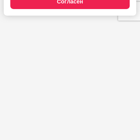
Согласен
Продукты
1С:Полиграфия
1С:Издательство
1С:Фотоуслуги
Сайт типографии
Демодоступ
Сервисы