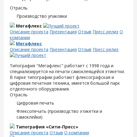
Отрасль
Производство упаковки
Мегафлекс
Описание проекта
Презентация
Отзыв
Пресс-релиз
О
компании
Мегафлекс
Описание проекта
Презентация
Отзыв
Пресс-релиз
Типография "Мегафлекс" работает с 1998 года и
специализируется на печати самоклеящейся этикетки.
В парке типографии работают флексографская и
цифровая печатная техника, имеется большой парк
отделочного оборудования.
Отрасль
Цифровая печать
Флексопечать (производство этикетки и
самоклейки)
Типография «Сити-Пресс»
Описание проекта
Отзыв
О компании