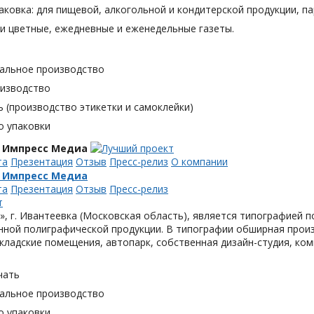
аковка: для пищевой, алкогольной и кондитерской продукции, п
и цветные, ежедневные и еженедельные газеты.
альное производство
оизводство
 (производство этикетки и самоклейки)
о упаковки
 Импресс Медиа
та
Презентация
Отзыв
Пресс-релиз
О компании
 Импресс Медиа
та
Презентация
Отзыв
Пресс-релиз
, г. Ивантеевка (Московская область), является типографией п
ной полиграфической продукции. В типографии обширная произ
кладские помещения, автопарк, собственная дизайн-студия, ком
чать
альное производство
о упаковки