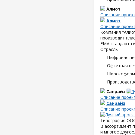
Алиот
Описание проек
Алиот
Описание проек
Компания "Алиот
производит плас
EMV-стандарта и
Отрасль
Цифровая пе
Офсетная пе
Широкоформа
Производств
Санрайз
Описание проек
Санрайз
Описание проек
Типография ООО 
В ассортимент п
и многое другое.