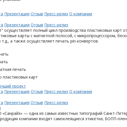
та
Презентация
Отзыв
Пресс-релиз
О компании
та
Презентация
Отзыв
Пресс-релиз
" осуществляет полный цикл производства пластиковых карт от
тиковые карты с магнитной полосой, с микропроцессором, беск
 т.д., а также осуществляет печать pin-конвертов.
чать
чать
тная печать
о пластиковых карт
та
Презентация
Отзыв
Пресс-релиз
О компании
та
Презентация
Отзыв
Пресс-релиз
«Санрайз» — одна из самых известных типографий Санкт-Петер
родукции компании входят самоклеящиеся этикетки, БОПП-плен