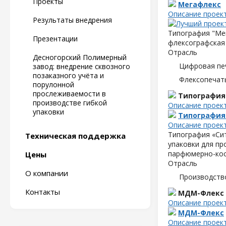
Проекты
Мегафлекс
Описание проек
Результаты внедрения
Типография "Мег
Презентации
флексографская 
Отрасль
Десногорский Полимерный
Цифровая пе
завод: внедрение сквозного
позаказного учёта и
Флексопечать
порулонной
прослеживаемости в
Типография
производстве гибкой
Описание проек
упаковки
Типография
Описание проек
Типография «Сит
Техническая поддержка
упаковки для пр
парфюмерно-кос
Цены
Отрасль
О компании
Производств
Контакты
МДМ-Флекс
Описание проек
МДМ-Флекс
Описание проек