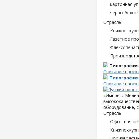
картонная уп
черно-белые 
Отрасль
Книжно-журн
Газетное пр
Флексопечать
Производств
Типография
Описание проек
Типография
Описание проек
«Импресс Медиа»
высококачествен
оборудование, с
Отрасль
Офсетная пе
Книжно-журн
Производств