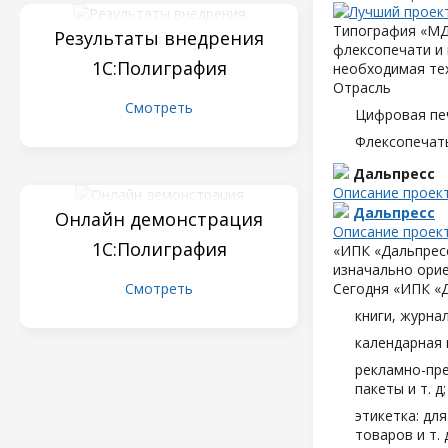
Типография «МД
Результаты внедрения
флексопечати и 
1С:Полиграфия
необходимая те
Отрасль
Смотреть
Цифровая пе
Флексопечать
Дальпресс
Описание проек
Дальпресс
Онлайн демонстрация
Описание проек
1С:Полиграфия
«ИПК «Дальпресс
изначально орие
Смотреть
Сегодня «ИПК «
книги, журна
календарная 
рекламно-пре
пакеты и т. д;
этикетка: дл
товаров и т. д