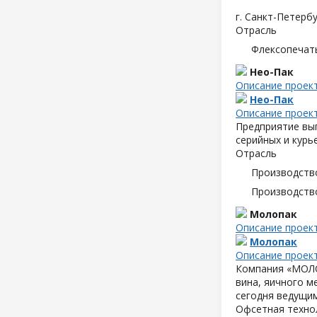
г. Санкт-Петербу
Отрасль
Флексопечать
Нео-Пак
Описание проек
Нео-Пак
Описание проек
Предприятие вып
серийных и курь
Отрасль
Производств
Производств
Молопак
Описание проек
Молопак
Описание проек
Компания «МОЛОП
вина, яичного м
сегодня ведущим
Офсетная техно