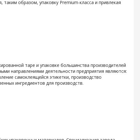
, таким образом, упаковку Premium-класса и привлекая
кированной таре и упаковке большинства производителей
ными направлениями деятельности предприятия являются:
вление самоклеящейся этикетки, производство
енных ингредиентов для производств.
ких упаковочных материалов. Специализация завода -