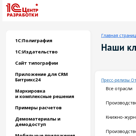
Главная страни
1С:Полиграфия
Наши к
1С:Издательство
Сайт типографии
Приложение для CRM
Битрикс24
Пресс-релизы
О
Все отрасли
Маркировка
и комплексные решения
Производство
Примеры расчетов
Книжно-журн
Демоматериалы и
демодоступ
Производство
Мобильные приложения