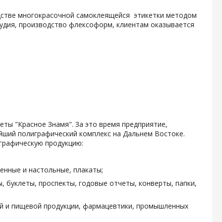
одстве многокрасочной самоклеящейся этикетки методом
тудия, производство флексоформ, клиентам оказывается
зеты "Красное Знамя". За это время предприятие,
ейший полиграфический комплекс на Дальнем Востоке.
графическую продукцию:
енные и настольные, плакаты;
, буклеты, проспекты, годовые отчеты, конверты, папки,
ой и пищевой продукции, фармацевтики, промышленных