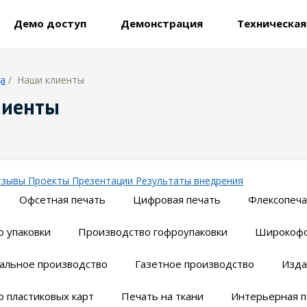
Демо доступ
Демонстрация
Техническа
ца
/ Наши клиенты
лиенты
тзывы
Проекты
Презентации
Результаты внедрения
Офсетная печать
Цифровая печать
Флексопеча
 упаковки
Производство гофроупаковки
Широкофо
альное производство
Газетное производство
Изда
 пластиковых карт
Печать на ткани
Интерьерная п