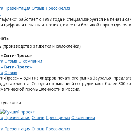
та
Презентация
Отзыв
Пресс-релиз
афлекс" работает с 1998 года и специализируется на печати с
и цифровая печатная техника, имеется большой парк отделочн
чать
 (производство этикетки и самоклейки)
 «Сити-Пресс»
та
Отзыв
О компании
 «Сити-Пресс»
та
Отзыв
и-Пресс» – один из лидеров печатного рынка Зауралья, предла
одукта клиента. Сегодня с компанией сотрудничают более 300 
метической промышленности в России.
о упаковки
та
Презентация
Отзыв
Пресс-релиз
О компании
та
Презентация
Отзыв
Пресс-релиз