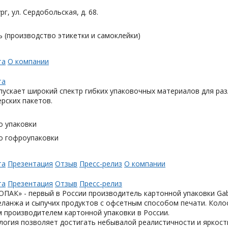
рг, ул. Сердобольская, д. 68.
 (производство этикетки и самоклейки)
та
О компании
та
ускает широкий спектр гибких упаковочных материалов для раз
ерских пакетов.
о упаковки
о гофроупаковки
та
Презентация
Отзыв
Пресс-релиз
О компании
та
Презентация
Отзыв
Пресс-релиз
АК» - первый в России производитель картонной упаковки Gabl
еланжа и сыпучих продуктов с офсетным способом печати. Коло
 производителем картонной упаковки в России.
логия позволяет достигать небывалой реалистичности и яркост