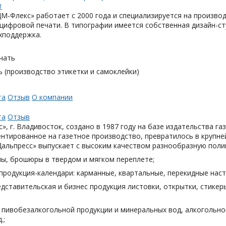
М-Флекс» работает с 2000 года и специализируется на произв
цифровой печати. В типографии имеется собственная дизайн-с
хподдержка.
чать
 (производство этикетки и самоклейки)
та
Отзыв
О компании
та
Отзыв
», г. Владивосток, создано в 1987 году на базе издательства га
нтированное на газетное производство, превратилось в крупн
Дальпресс» выпускает с высоким качеством разнообразную поли
лы, брошюры в твердом и мягком переплете;
продукция-календари: карманные, квартальные, перекидные наст
дставительская и бизнес продукция листовки, открытки, стикеры
я пивобезалкогольной продукции и минеральных вод, алкогольн
.;