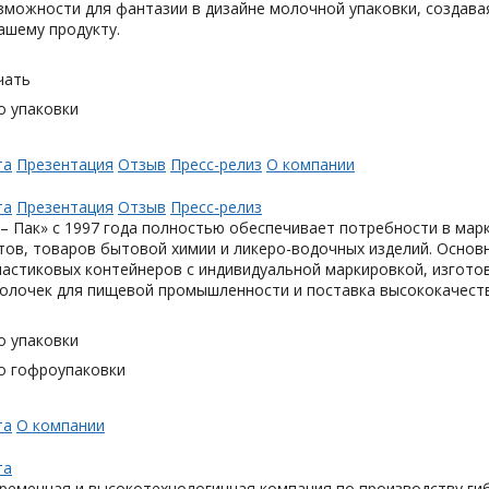
можности для фантазии в дизайне молочной упаковки, создавая
ашему продукту.
чать
о упаковки
та
Презентация
Отзыв
Пресс-релиз
О компании
та
Презентация
Отзыв
Пресс-релиз
– Пак» с 1997 года полностью обеспечивает потребности в мар
тов, товаров бытовой химии и ликеро-водочных изделий. Основ
астиковых контейнеров с индивидуальной маркировкой, изгото
олочек для пищевой промышленности и поставка высококачеств
о упаковки
о гофроупаковки
та
О компании
та
ременная и высокотехнологичная компания по производству гиб