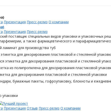
а)
та
Презентация
Пресс-релиз
О компании
а)
та
Презентация
Пресс-релиз
ский поставщик специальных видов упаковки и упаковочных реш
 парфюмерии, а также фармацевтического и парафармацевтическ
й ламинат для производства туб
этикетка для декорирования пластиковой и стеклянной упаковк
я этикетка для декорирования пластиковой и стеклянной упак
кетка из полипропилена для декорирования пластиковой упаков
кетка для декорирования пластиковой и стеклянной упаковки
ендари, бумажные пакеты, гофроупаковку, блокноты и ежедневн
о упаковки
та
Презентация
Отзыв
Пресс-релиз
О компании