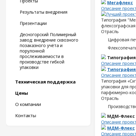
Проекты
Мегафлекс
Описание проек
Результаты внедрения
Типография "Мег
Презентации
флексографская 
Отрасль
Десногорский Полимерный
Цифровая пе
завод: внедрение сквозного
позаказного учёта и
Флексопечать
порулонной
прослеживаемости в
Типография
производстве гибкой
Описание проек
упаковки
Типография
Описание проек
Типография «Сит
Техническая поддержка
упаковки для пр
парфюмерно-кос
Цены
Отрасль
О компании
Производств
Контакты
МДМ-Флекс
Описание проек
МДМ-Флекс
Описание проек