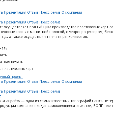
та
Презентация
Отзыв
Пресс-релиз
О компании
та
Презентация
Отзыв
Пресс-релиз
" осуществляет полный цикл производства пластиковых карт от
тиковые карты с магнитной полосой, с микропроцессором, беск
 т.д., а также осуществляет печать pin-конвертов.
чать
чать
тная печать
о пластиковых карт
та
Презентация
Отзыв
Пресс-релиз
О компании
та
Презентация
Отзыв
Пресс-релиз
«Санрайз» — одна из самых известных типографий Санкт-Петер
родукции компании входят самоклеящиеся этикетки, БОПП-плен