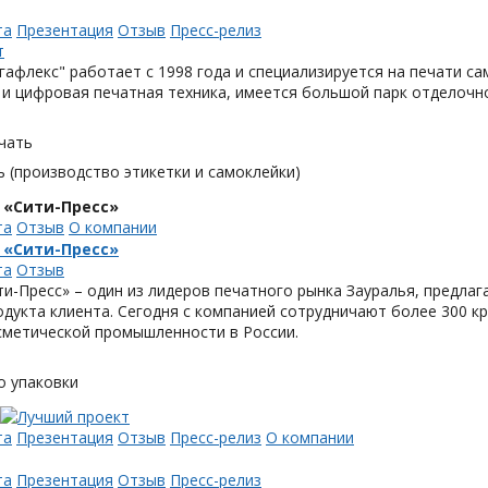
та
Презентация
Отзыв
Пресс-релиз
афлекс" работает с 1998 года и специализируется на печати с
и цифровая печатная техника, имеется большой парк отделочн
чать
 (производство этикетки и самоклейки)
 «Сити-Пресс»
та
Отзыв
О компании
 «Сити-Пресс»
та
Отзыв
и-Пресс» – один из лидеров печатного рынка Зауралья, предла
одукта клиента. Сегодня с компанией сотрудничают более 300 
метической промышленности в России.
о упаковки
та
Презентация
Отзыв
Пресс-релиз
О компании
та
Презентация
Отзыв
Пресс-релиз