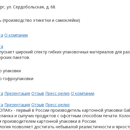
рг, ул. Сердобольская, д. 68.
 (производство этикетки и самоклейки)
та
О компании
та
ускает широкий спектр гибких упаковочных материалов для раз
ерских пакетов.
о упаковки
о гофроупаковки
та
Презентация
Отзыв
Пресс-релиз
О компании
та
Презентация
Отзыв
Пресс-релиз
АК» - первый в России производитель картонной упаковки Gabl
еланжа и сыпучих продуктов с офсетным способом печати. Коло
 производителем картонной упаковки в России.
логия позволяет достигать небывалой реалистичности и яркост