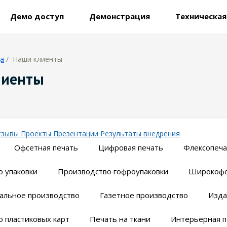
Демо доступ
Демонстрация
Техническа
ца
/ Наши клиенты
лиенты
тзывы
Проекты
Презентации
Результаты внедрения
Офсетная печать
Цифровая печать
Флексопеча
 упаковки
Производство гофроупаковки
Широкофо
альное производство
Газетное производство
Изда
 пластиковых карт
Печать на ткани
Интерьерная п