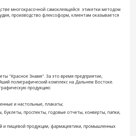
одстве многокрасочной самоклеящейся этикетки методом
тудия, производство флексоформ, клиентам оказывается
зеты "Красное Знамя". За это время предприятие,
ейший полиграфический комплекс на Дальнем Востоке.
графическую продукцию:
енные и настольные, плакаты;
, буклеты, проспекты, годовые отчеты, конверты, папки,
ой и пищевой продукции, фармацевтики, промышленных