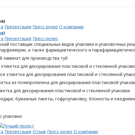
а)
та
Презентация
Пресс-релиз
О компании
а)
та
Презентация
Пресс-релиз
ский поставщик специальных видов упаковки и упаковочных реш
 парфюмерии, а также фармацевтического и парафармацевтическ
й ламинат для производства туб
этикетка для декорирования пластиковой и стеклянной упаковк
я этикетка для декорирования пластиковой и стеклянной упак
кетка из полипропилена для декорирования пластиковой упаков
кетка для декорирования пластиковой и стеклянной упаковки
ендари, бумажные пакеты, гофроупаковку, блокноты и ежедневн
о упаковки
та
Презентация
Отзыв
Пресс-релиз
О компании