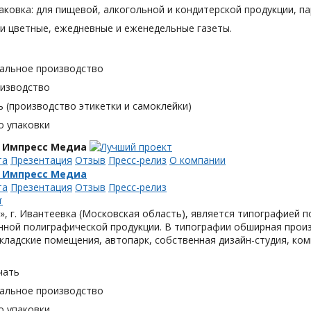
аковка: для пищевой, алкогольной и кондитерской продукции, п
и цветные, ежедневные и еженедельные газеты.
альное производство
оизводство
 (производство этикетки и самоклейки)
о упаковки
 Импресс Медиа
та
Презентация
Отзыв
Пресс-релиз
О компании
 Импресс Медиа
та
Презентация
Отзыв
Пресс-релиз
, г. Ивантеевка (Московская область), является типографией п
ной полиграфической продукции. В типографии обширная произ
кладские помещения, автопарк, собственная дизайн-студия, ком
чать
альное производство
о упаковки