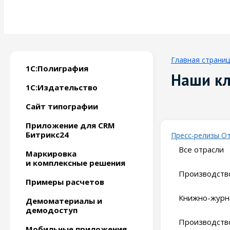
Главная страни
1С:Полиграфия
Наши к
1С:Издательство
Сайт типографии
Приложение для CRM
Битрикс24
Пресс-релизы
О
Все отрасли
Маркировка
и комплексные решения
Производство
Примеры расчетов
Книжно-журн
Демоматериалы и
демодоступ
Производство
Мобильные приложения