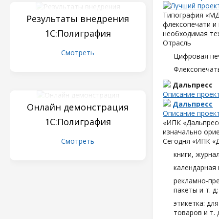
Типография «МД
Результаты внедрения
флексопечати и 
1С:Полиграфия
необходимая те
Отрасль
Смотреть
Цифровая пе
Флексопечать
Дальпресс
Описание проек
Дальпресс
Онлайн демонстрация
Описание проек
1С:Полиграфия
«ИПК «Дальпресс
изначально орие
Смотреть
Сегодня «ИПК «
книги, журна
календарная 
рекламно-пре
пакеты и т. д;
этикетка: дл
товаров и т. д