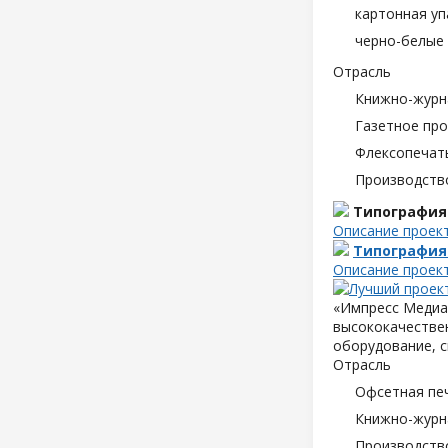
картонная уп
черно-белые 
Отрасль
Книжно-журн
Газетное пр
Флексопечать
Производств
Типография
Описание проек
Типография
Описание проек
«Импресс Медиа»
высококачествен
оборудование, с
Отрасль
Офсетная пе
Книжно-журн
Производств