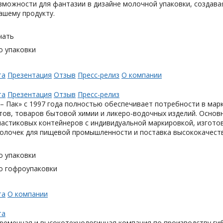
можности для фантазии в дизайне молочной упаковки, создавая
ашему продукту.
чать
о упаковки
та
Презентация
Отзыв
Пресс-релиз
О компании
та
Презентация
Отзыв
Пресс-релиз
– Пак» с 1997 года полностью обеспечивает потребности в мар
тов, товаров бытовой химии и ликеро-водочных изделий. Основ
астиковых контейнеров с индивидуальной маркировкой, изгото
олочек для пищевой промышленности и поставка высококачеств
о упаковки
о гофроупаковки
та
О компании
та
ременная и высокотехнологичная компания по производству гиб