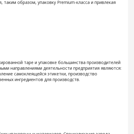
, таким образом, упаковку Premium-класса и привлекая
кированной таре и упаковке большинства производителей
ными направлениями деятельности предприятия являются:
вление самоклеящейся этикетки, производство
енных ингредиентов для производств.
ких упаковочных материалов. Специализация завода -