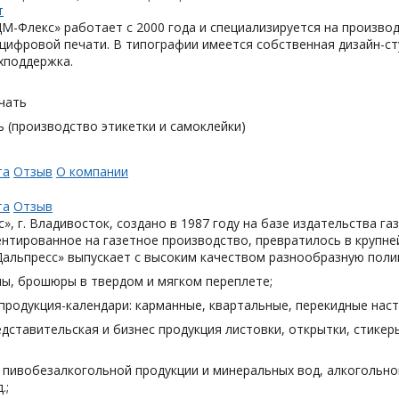
М-Флекс» работает с 2000 года и специализируется на произв
цифровой печати. В типографии имеется собственная дизайн-с
хподдержка.
чать
 (производство этикетки и самоклейки)
та
Отзыв
О компании
та
Отзыв
», г. Владивосток, создано в 1987 году на базе издательства га
нтированное на газетное производство, превратилось в крупн
Дальпресс» выпускает с высоким качеством разнообразную поли
лы, брошюры в твердом и мягком переплете;
продукция-календари: карманные, квартальные, перекидные наст
дставительская и бизнес продукция листовки, открытки, стикеры
я пивобезалкогольной продукции и минеральных вод, алкогольн
.;