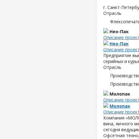
г. Санкт-Петербу
Отрасль
Флексопечать
Нео-Пак
Описание проек
Нео-Пак
Описание проек
Предприятие вып
серийных и курь
Отрасль
Производств
Производств
Молопак
Описание проек
Молопак
Описание проек
Компания «МОЛОП
вина, яичного м
сегодня ведущим
Офсетная техно