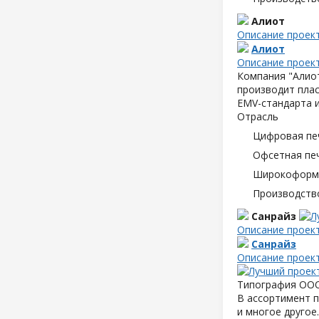
Алиот
Описание проек
Алиот
Описание проек
Компания "Алиот
производит плас
EMV-стандарта и
Отрасль
Цифровая пе
Офсетная пе
Широкоформа
Производств
Санрайз
Описание проек
Санрайз
Описание проек
Типография ООО 
В ассортимент п
и многое другое.