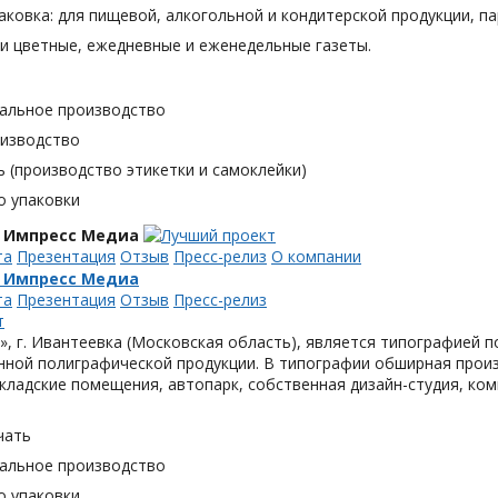
аковка: для пищевой, алкогольной и кондитерской продукции, п
и цветные, ежедневные и еженедельные газеты.
альное производство
оизводство
 (производство этикетки и самоклейки)
о упаковки
 Импресс Медиа
та
Презентация
Отзыв
Пресс-релиз
О компании
 Импресс Медиа
та
Презентация
Отзыв
Пресс-релиз
, г. Ивантеевка (Московская область), является типографией п
ной полиграфической продукции. В типографии обширная произ
кладские помещения, автопарк, собственная дизайн-студия, ком
чать
альное производство
о упаковки