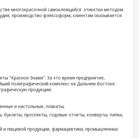
одстве многокрасочной самоклеящейся этикетки методом
тудия, производство флексоформ, клиентам оказывается
зеты "Красное Знамя". За это время предприятие,
ейший полиграфический комплекс на Дальнем Востоке.
графическую продукцию:
енные и настольные, плакаты;
, буклеты, проспекты, годовые отчеты, конверты, папки,
ой и пищевой продукции, фармацевтики, промышленных