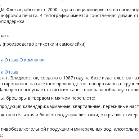
М-Флекс» работает с 2000 года и специализируется на произв
цифровой печати. В типографии имеется собственная дизайн-с
хподдержка.
чать
 (производство этикетки и самоклейки)
та
Отзыв
О компании
та
Отзыв
», г. Владивосток, создано в 1987 году на базе издательства га
нтированное на газетное производство, превратилось в крупн
Дальпресс» выпускает с высоким качеством разнообразную поли
лы, брошюры в твердом и мягком переплете;
продукция-календари: карманные, квартальные, перекидные наст
дставительская и бизнес продукция листовки, открытки, стикеры
я пивобезалкогольной продукции и минеральных вод, алкогольн
.;