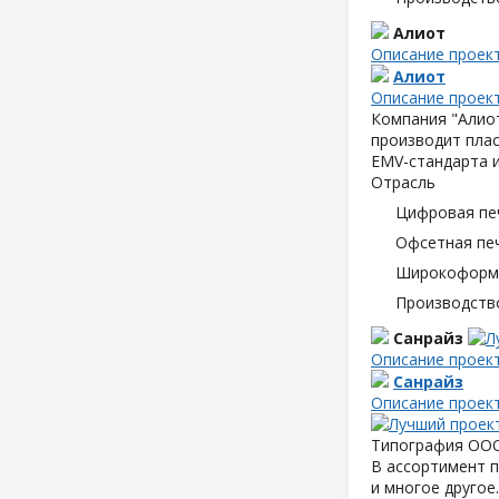
Алиот
Описание проек
Алиот
Описание проек
Компания "Алиот
производит плас
EMV-стандарта и
Отрасль
Цифровая пе
Офсетная пе
Широкоформа
Производств
Санрайз
Описание проек
Санрайз
Описание проек
Типография ООО 
В ассортимент п
и многое другое.