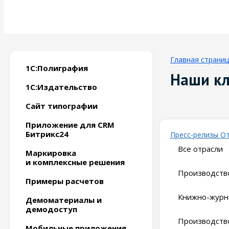
Главная страни
1С:Полиграфия
Наши к
1С:Издательство
Сайт типографии
Приложение для CRM
Битрикс24
Пресс-релизы
О
Все отрасли
Маркировка
и комплексные решения
Производство
Примеры расчетов
Книжно-журн
Демоматериалы и
демодоступ
Производство
Мобильные приложения