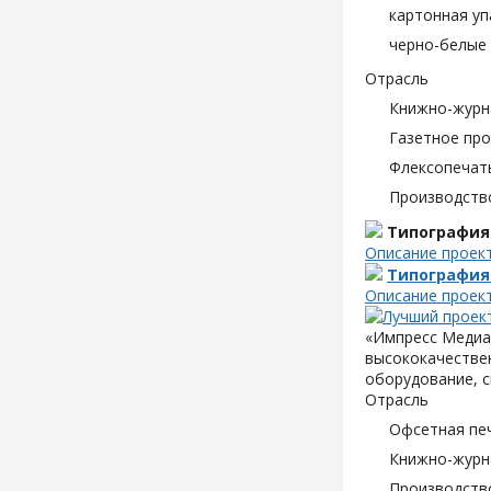
картонная уп
черно-белые 
Отрасль
Книжно-журн
Газетное пр
Флексопечать
Производств
Типография
Описание проек
Типография
Описание проек
«Импресс Медиа»
высококачествен
оборудование, с
Отрасль
Офсетная пе
Книжно-журн
Производств