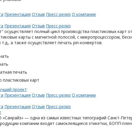
та
Презентация
Отзыв
Пресс-релиз
О компании
та
Презентация
Отзыв
Пресс-релиз
" осуществляет полный цикл производства пластиковых карт от
тиковые карты с магнитной полосой, с микропроцессором, беск
 т.д., а также осуществляет печать pin-конвертов.
чать
чать
тная печать
о пластиковых карт
та
Презентация
Отзыв
Пресс-релиз
О компании
та
Презентация
Отзыв
Пресс-релиз
«Санрайз» — одна из самых известных типографий Санкт-Петер
родукции компании входят самоклеящиеся этикетки, БОПП-плен