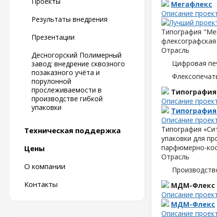
Проекты
Мегафлекс
Описание проек
Результаты внедрения
Типография "Мег
Презентации
флексографская 
Отрасль
Десногорский Полимерный
Цифровая пе
завод: внедрение сквозного
позаказного учёта и
Флексопечать
порулонной
прослеживаемости в
Типография
производстве гибкой
Описание проек
упаковки
Типография
Описание проек
Типография «Сит
Техническая поддержка
упаковки для пр
парфюмерно-кос
Цены
Отрасль
О компании
Производств
Контакты
МДМ-Флекс
Описание проек
МДМ-Флекс
Описание проек