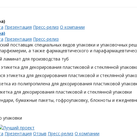
а)
та
Презентация
Пресс-релиз
О компании
а)
та
Презентация
Пресс-релиз
ский поставщик специальных видов упаковки и упаковочных реш
 парфюмерии, а также фармацевтического и парафармацевтическ
й ламинат для производства туб
этикетка для декорирования пластиковой и стеклянной упаковк
я этикетка для декорирования пластиковой и стеклянной упак
кетка из полипропилена для декорирования пластиковой упаков
кетка для декорирования пластиковой и стеклянной упаковки
ендари, бумажные пакеты, гофроупаковку, блокноты и ежедневн
о упаковки
та
Презентация
Отзыв
Пресс-релиз
О компании