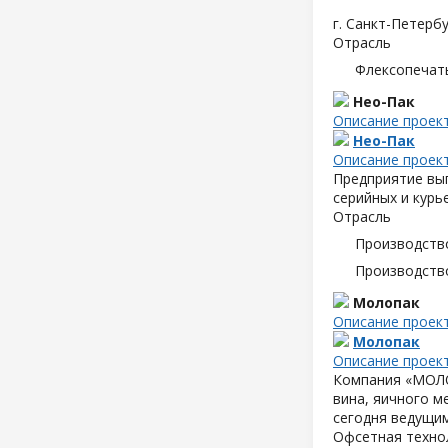
г. Санкт-Петербу
Отрасль
Флексопечать
Нео-Пак
Описание проек
Нео-Пак
Описание проек
Предприятие вып
серийных и курь
Отрасль
Производств
Производств
Молопак
Описание проек
Молопак
Описание проек
Компания «МОЛОП
вина, яичного м
сегодня ведущим
Офсетная техно