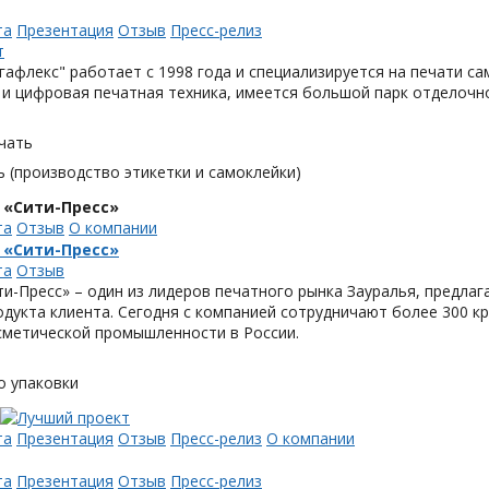
та
Презентация
Отзыв
Пресс-релиз
афлекс" работает с 1998 года и специализируется на печати с
и цифровая печатная техника, имеется большой парк отделочн
чать
 (производство этикетки и самоклейки)
 «Сити-Пресс»
та
Отзыв
О компании
 «Сити-Пресс»
та
Отзыв
и-Пресс» – один из лидеров печатного рынка Зауралья, предла
одукта клиента. Сегодня с компанией сотрудничают более 300 
метической промышленности в России.
о упаковки
та
Презентация
Отзыв
Пресс-релиз
О компании
та
Презентация
Отзыв
Пресс-релиз