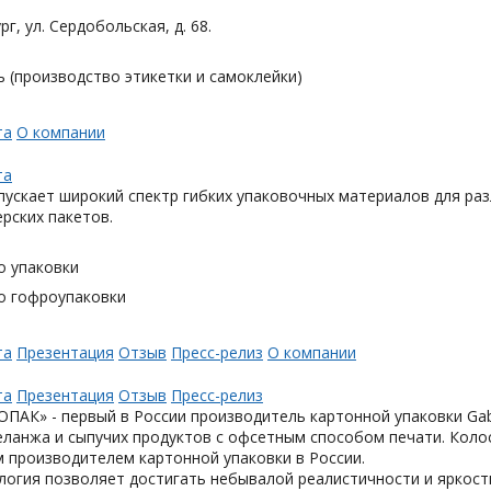
рг, ул. Сердобольская, д. 68.
 (производство этикетки и самоклейки)
та
О компании
та
ускает широкий спектр гибких упаковочных материалов для раз
ерских пакетов.
о упаковки
о гофроупаковки
та
Презентация
Отзыв
Пресс-релиз
О компании
та
Презентация
Отзыв
Пресс-релиз
АК» - первый в России производитель картонной упаковки Gabl
еланжа и сыпучих продуктов с офсетным способом печати. Коло
 производителем картонной упаковки в России.
логия позволяет достигать небывалой реалистичности и яркост