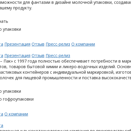
можности для фантазии в дизайне молочной упаковки, создавая
ашему продукту.
чать
о упаковки
та
Презентация
Отзыв
Пресс-релиз
О компании
та
Презентация
Отзыв
Пресс-релиз
– Пак» с 1997 года полностью обеспечивает потребности в мар
тов, товаров бытовой химии и ликеро-водочных изделий. Основ
астиковых контейнеров с индивидуальной маркировкой, изгото
олочек для пищевой промышленности и поставка высококачеств
о упаковки
о гофроупаковки
та
О компании
та
ременная и высокотехнологичная компания по производству гиб