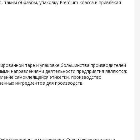
, таким образом, упаковку Premium-класса и привлекая
кированной таре и упаковке большинства производителей
ными направлениями деятельности предприятия являются:
вление самоклеящейся этикетки, производство
енных ингредиентов для производств.
ких упаковочных материалов. Специализация завода -