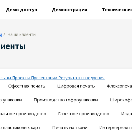
Демо доступ
Демонстрация
Техническа
ца
/ Наши клиенты
лиенты
тзывы
Проекты
Презентации
Результаты внедрения
Офсетная печать
Цифровая печать
Флексопеча
 упаковки
Производство гофроупаковки
Широкофо
альное производство
Газетное производство
Изда
 пластиковых карт
Печать на ткани
Интерьерная п