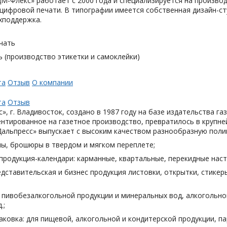
М-Флекс» работает с 2000 года и специализируется на произв
цифровой печати. В типографии имеется собственная дизайн-с
хподдержка.
чать
 (производство этикетки и самоклейки)
та
Отзыв
О компании
та
Отзыв
», г. Владивосток, создано в 1987 году на базе издательства га
нтированное на газетное производство, превратилось в крупн
Дальпресс» выпускает с высоким качеством разнообразную поли
лы, брошюры в твердом и мягком переплете;
продукция-календари: карманные, квартальные, перекидные наст
дставительская и бизнес продукция листовки, открытки, стикеры
я пивобезалкогольной продукции и минеральных вод, алкогольн
.;
аковка: для пищевой, алкогольной и кондитерской продукции, п