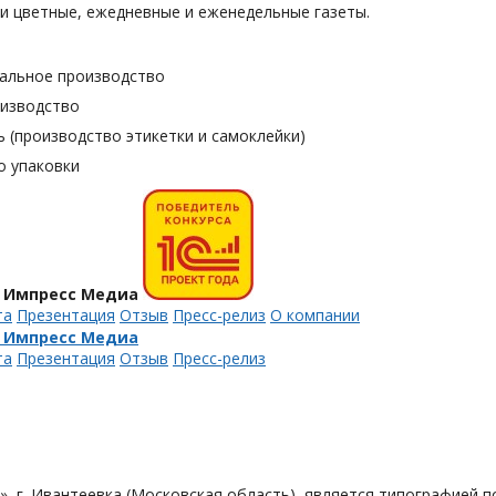
и цветные, ежедневные и еженедельные газеты.
альное производство
оизводство
 (производство этикетки и самоклейки)
о упаковки
 Импресс Медиа
та
Презентация
Отзыв
Пресс-релиз
О компании
 Импресс Медиа
та
Презентация
Отзыв
Пресс-релиз
, г. Ивантеевка (Московская область), является типографией п