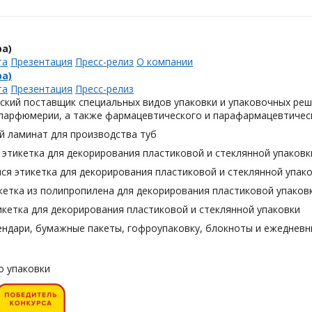
а)
та
Презентация
Пресс-релиз
О компании
а)
та
Презентация
Пресс-релиз
ский поставщик специальных видов упаковки и упаковочных реш
 парфюмерии, а также фармацевтического и парафармацевтическ
й ламинат для производства туб
этикетка для декорирования пластиковой и стеклянной упаковк
я этикетка для декорирования пластиковой и стеклянной упак
кетка из полипропилена для декорирования пластиковой упаков
кетка для декорирования пластиковой и стеклянной упаковки
ендари, бумажные пакеты, гофроупаковку, блокноты и ежедневн
о упаковки