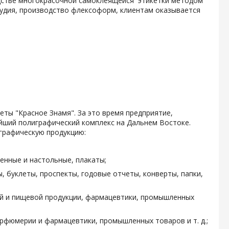
одстве многокрасочной самоклеящейся этикетки методом
тудия, производство флексоформ, клиентам оказывается
зеты "Красное Знамя". За это время предприятие,
ейший полиграфический комплекс на Дальнем Востоке.
графическую продукцию:
енные и настольные, плакаты;
, буклеты, проспекты, годовые отчеты, конверты, папки,
ой и пищевой продукции, фармацевтики, промышленных
арфюмерии и фармацевтики, промышленных товаров и т. д.;