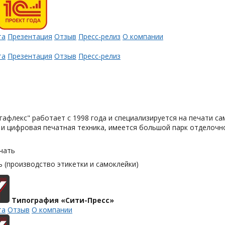
та
Презентация
Отзыв
Пресс-релиз
О компании
та
Презентация
Отзыв
Пресс-релиз
афлекс" работает с 1998 года и специализируется на печати с
и цифровая печатная техника, имеется большой парк отделочн
чать
 (производство этикетки и самоклейки)
Типография «Сити-Пресс»
та
Отзыв
О компании