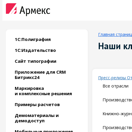
Главная страни
1С:Полиграфия
Наши к
1С:Издательство
Сайт типографии
Приложение для CRM
Битрикс24
Пресс-релизы
О
Все отрасли
Маркировка
и комплексные решения
Производство
Примеры расчетов
Книжно-журн
Демоматериалы и
демодоступ
Производство
Мобильные приложения