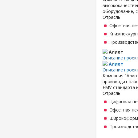
высококачествен
оборудование, с
Отрасль
Офсетная пе
Книжно-журн
Производств
Алиот
Описание проек
Алиот
Описание проек
Компания "Алиот
производит плас
EMV-стандарта и
Отрасль
Цифровая пе
Офсетная пе
Широкоформа
Производств