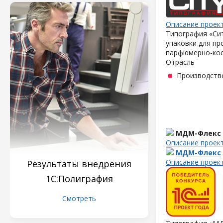
Описание проек
Типография «Сит
упаковки для пр
парфюмерно-кос
Отрасль
Производств
МДМ-Флекс
Описание проек
МДМ-Флекс
Описание проек
Результаты внедрения
1С:Полиграфия
Смотреть