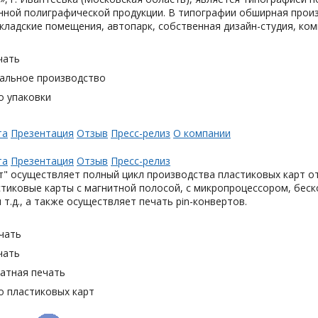
ной полиграфической продукции. В типографии обширная произ
кладские помещения, автопарк, собственная дизайн-студия, ком
чать
альное производство
о упаковки
та
Презентация
Отзыв
Пресс-релиз
О компании
та
Презентация
Отзыв
Пресс-релиз
" осуществляет полный цикл производства пластиковых карт от
тиковые карты с магнитной полосой, с микропроцессором, беск
 т.д., а также осуществляет печать pin-конвертов.
чать
чать
тная печать
о пластиковых карт