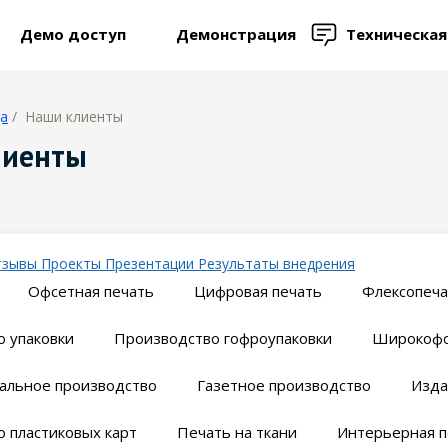
Демо доступ
Демонстрация
Техническа
ца
/ Наши клиенты
лиенты
тзывы
Проекты
Презентации
Результаты внедрения
Офсетная печать
Цифровая печать
Флексопеча
 упаковки
Производство гофроупаковки
Широкофо
альное производство
Газетное производство
Изда
 пластиковых карт
Печать на ткани
Интерьерная п