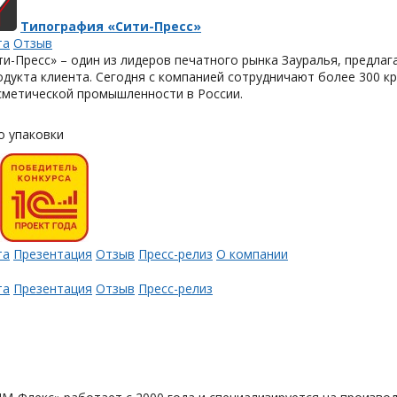
Типография «Сити-Пресс»
та
Отзыв
и-Пресс» – один из лидеров печатного рынка Зауралья, предла
одукта клиента. Сегодня с компанией сотрудничают более 300 
метической промышленности в России.
о упаковки
та
Презентация
Отзыв
Пресс-релиз
О компании
та
Презентация
Отзыв
Пресс-релиз