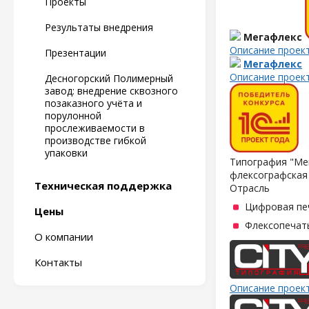
Проекты
Результаты внедрения
Мегафлекс
Описание проек
Презентации
Мегафлекс
Описание проек
Десногорский Полимерный
завод: внедрение сквозного
позаказного учёта и
порулонной
прослеживаемости в
производстве гибкой
упаковки
Типография "Мег
флексографская 
Техническая поддержка
Отрасль
Цифровая пе
Цены
Флексопечать
О компании
Контакты
Описание проек