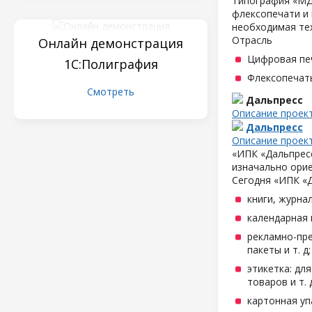
Типография «МД
флексопечати и 
необходимая те
Отрасль
Онлайн демонстрация
Цифровая пе
1С:Полиграфия
Флексопечать
Смотреть
Дальпресс
Описание проек
Дальпресс
Описание проек
«ИПК «Дальпресс
изначально орие
Сегодня «ИПК «
книги, журна
календарная 
рекламно-пре
пакеты и т. д;
этикетка: дл
товаров и т. д
картонная уп