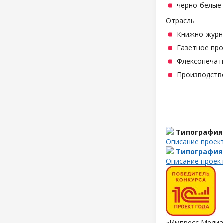
черно-белые 
Отрасль
Книжно-журн
Газетное пр
Флексопечать
Производств
Типография
Описание проек
Типография
Описание проек
«Импресс Медиа»